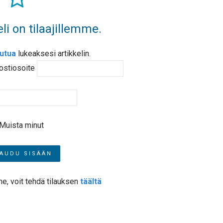
li on tilaajillemme.
autua
lukeaksesi artikkelin.
ostiosoite
Muista minut
me, voit tehdä tilauksen
täältä