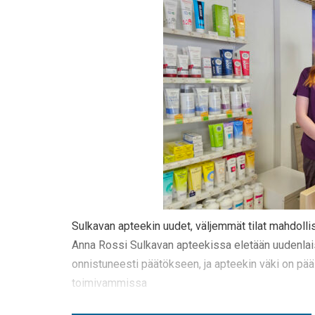
Sulkavan apteekin uudet, väljemmät tilat mahdolli
Anna Rossi Sulkavan apteekissa eletään uudenlaista
onnistuneesti päätökseen, ja apteekin väki on pä
toimivammissa