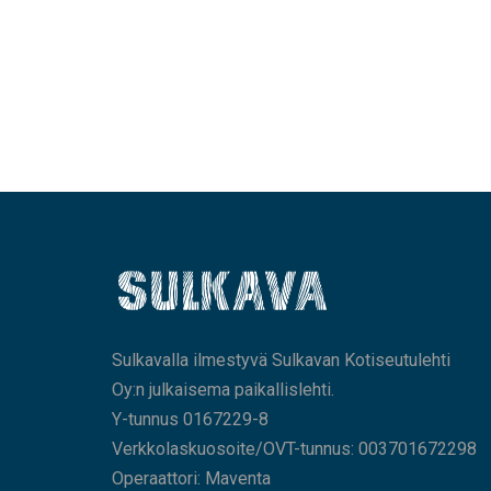
Sulkavalla ilmestyvä Sulkavan Kotiseutulehti
Oy:n julkaisema paikallislehti.
Y-tunnus 0167229-8
Verkkolaskuosoite/OVT-tunnus: 003701672298
Operaattori: Maventa