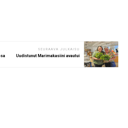
SEURAAVA JULKAISU
ssa
Uudistunut Marimakasiini avautui