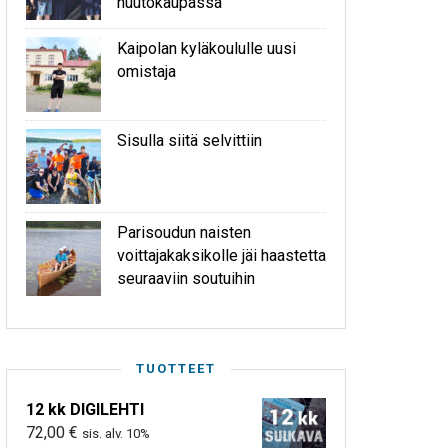
huutokaupassa
Kaipolan kyläkoululle uusi
omistaja
Sisulla siitä selvittiin
Parisoudun naisten
voittajakaksikolle jäi haastetta
seuraaviin soutuihin
TUOTTEET
12 kk DIGILEHTI
72,00
€
sis. alv. 10%