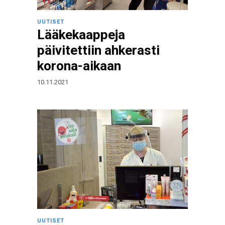
UUTISET
Lääkekaappeja
päivitettiin ahkerasti
korona-aikaan
10.11.2021
UUTISET