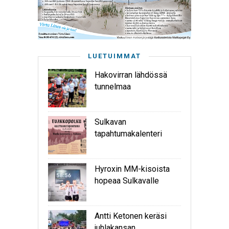
LUETUIMMAT
Hakovirran lähdössä
tunnelmaa
Sulkavan
tapahtumakalenteri
Hyroxin MM-kisoista
hopeaa Sulkavalle
Antti Ketonen keräsi
juhlakansan