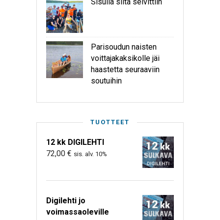
Sisulla siitä selvittiin
Parisoudun naisten
voittajakaksikolle jäi
haastetta seuraaviin
soutuihin
TUOTTEET
12 kk DIGILEHTI
72,00
€
sis. alv. 10%
Digilehti jo
voimassaoleville