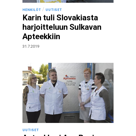
/
HENKILÖT
UUTISET
Karin tuli Slovakiasta
harjoitteluun Sulkavan
Apteekkiin
31.7.2019
UUTISET