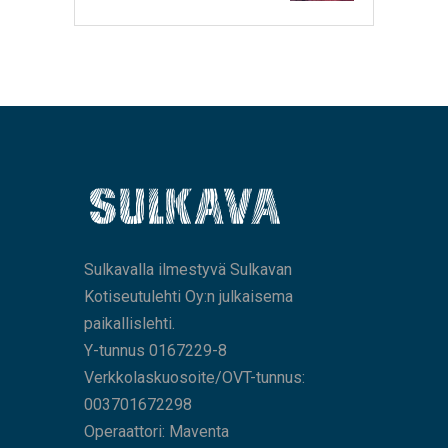
Sulkavalla ilmestyvä Sulkavan
Kotiseutulehti Oy:n julkaisema
paikallislehti.
Y-tunnus 0167229-8
Verkkolaskuosoite/OVT-tunnus:
003701672298
Operaattori: Maventa