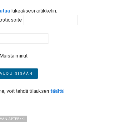
autua
lukeaksesi artikkelin.
ostiosoite
Muista minut
me, voit tehdä tilauksen
täältä
VAN APTEEKKI