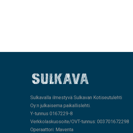
Sulkavalla ilmestyvä Sulkavan Kotiseutulehti
Oy:n julkaisema paikallislehti.
Y-tunnus 0167229-8
Verkkolaskuosoite/OVT-tunnus: 003701672298
Operaattori: Maventa