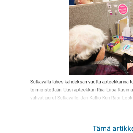
Sulkavalla lähes kahdeksan vuotta apteekkarina t
toimipistettään. Uusi apteekkari Riia-Liisa Rasimus 
vahvat juuret Sulkavalle. Jari Kallio Kun Rasi-Leski
Tämä artikke