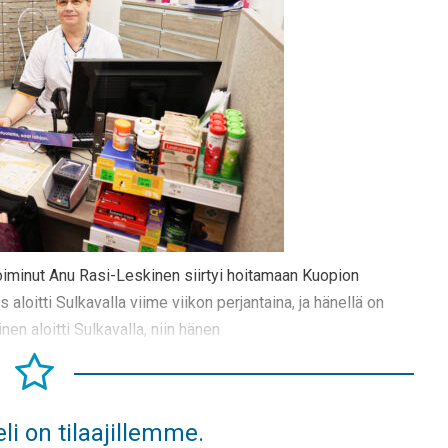
oiminut Anu Rasi-Leskinen siirtyi hoitamaan Kuopion
aloitti Sulkavalla viime viikon perjantaina, ja hänellä on
nen aloitti Sulkavalla, niin hänen
li on tilaajillemme.