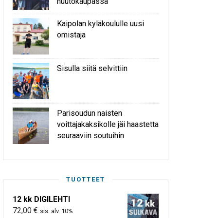
huutokaupassa
Kaipolan kyläkoululle uusi
omistaja
Sisulla siitä selvittiin
Parisoudun naisten
voittajakaksikolle jäi haastetta
seuraaviin soutuihin
TUOTTEET
12 kk DIGILEHTI
72,00
€
sis. alv. 10%