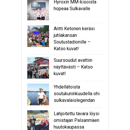
Hyroxin MM-kisoista
hopeaa Sulkavalle
Antti Ketonen keräsi
juhlakansan
Soutustadionille –
Katso kuvat!
Suursoudut avattiin
näyttävästi – Katso
kuvat!
Yhdellätoista
soutukuninkuudella ohi
sulkavalaislegendan
Lahjoitettu tavara löysi
omistajan Palsanmäen
huutokaupassa