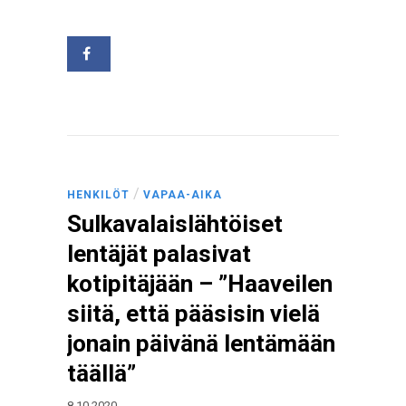
/
HENKILÖT
VAPAA-AIKA
Sulkavalaislähtöiset
lentäjät palasivat
kotipitäjään – ”Haaveilen
siitä, että pääsisin vielä
jonain päivänä lentämään
täällä”
8.10.2020