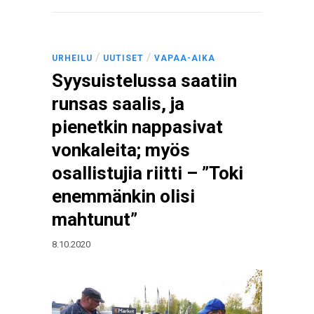
/
/
URHEILU
UUTISET
VAPAA-AIKA
Syysuistelussa saatiin
runsas saalis, ja
pienetkin nappasivat
vonkaleita; myös
osallistujia riitti – ”Toki
enemmänkin olisi
mahtunut”
8.10.2020