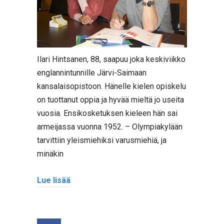
Ilari Hintsanen, 88, saapuu joka keskiviikko
englannintunnille Järvi-Saimaan
kansalaisopistoon. Hänelle kielen opiskelu
on tuottanut oppia ja hyvää mieltä jo useita
vuosia. Ensikosketuksen kieleen hän sai
armeijassa vuonna 1952. – Olympiakylään
tarvittiin yleismiehiksi varusmiehiä, ja
minäkin
Lue lisää