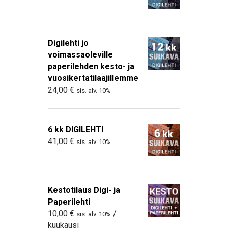
Digilehti jo
voimassaoleville
paperilehden kesto- ja
vuosikertatilaajillemme
24,00
€
sis. alv. 10%
6 kk DIGILEHTI
41,00
€
sis. alv. 10%
Kestotilaus Digi- ja
Paperilehti
10,00
€
/
sis. alv. 10%
kuukausi