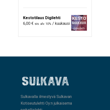
Kestotilaus Digilehti
6,00
€
/ kuukausi
sis. alv. 10%
Sulkavalla ilmestyvä Sulkavan
Kotiseutulehti Oy:n julkaisema
paikallislehti.