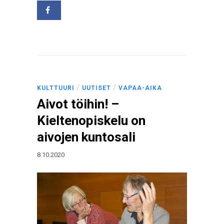
/
/
KULTTUURI
UUTISET
VAPAA-AIKA
Aivot töihin! –
Kieltenopiskelu on
aivojen kuntosali
8.10.2020