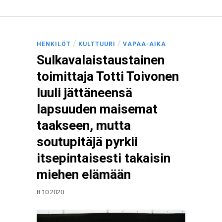
/
/
HENKILÖT
KULTTUURI
VAPAA-AIKA
Sulkavalaistaustainen
toimittaja Totti Toivonen
luuli jättäneensä
lapsuuden maisemat
taakseen, mutta
soutupitäjä pyrkii
itsepintaisesti takaisin
miehen elämään
8.10.2020