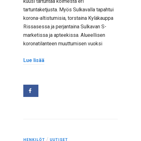
kuusi tartuntaa kolmesta eri
tartuntaketjusta. Myös Sulkavalla tapahtui
korona-altistumisia, torstaina Kyläkauppa
Rissasessa ja perjantaina Sulkavan S-
marketissa ja apteekissa. Alueellisen
koronatilanteen muuttumisen vuoksi
Lue lisää
/
HENKILÖT
UUTISET