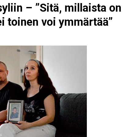
yliin – ”Sitä, millaista on
ei toinen voi ymmärtää”