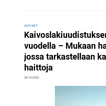
UUTISET
Kaivoslakiuudistuksen
vuodella – Mukaan hal
jossa tarkastellaan k
haittoja
28.10.2020