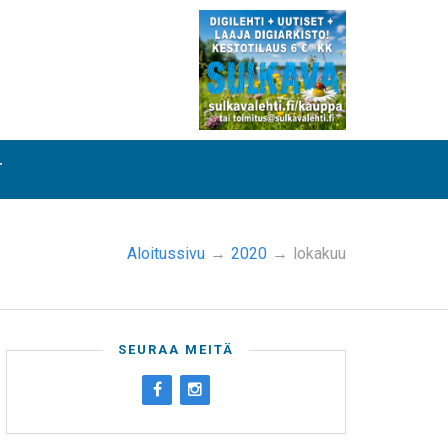
T
Aloitussivu
→
2020
→
lokakuu
SEURAA MEITÄ