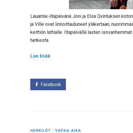
Lauantai-iltapäivänä Joni ja Elsa Qvintuksen koto
ja Ville ovat linnoittautuneet yläkertaan, nuorimm
keittiön lattialle. Iltapäivällä lasten isovanhemma
hetkestä
Lue lisää
Facebook
/
HENKILÖT
VAPAA-AIKA