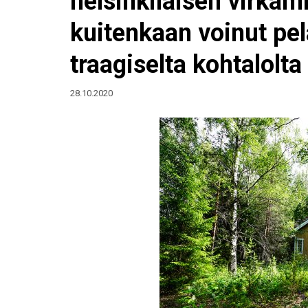
helsinkiläisen virka
kuitenkaan voinut pel
traagiselta kohtalolta
28.10.2020