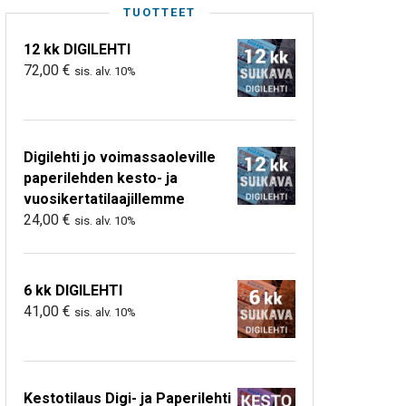
TUOTTEET
12 kk DIGILEHTI
72,00
€
sis. alv. 10%
Digilehti jo voimassaoleville
paperilehden kesto- ja
vuosikertatilaajillemme
24,00
€
sis. alv. 10%
6 kk DIGILEHTI
41,00
€
sis. alv. 10%
Kestotilaus Digi- ja Paperilehti