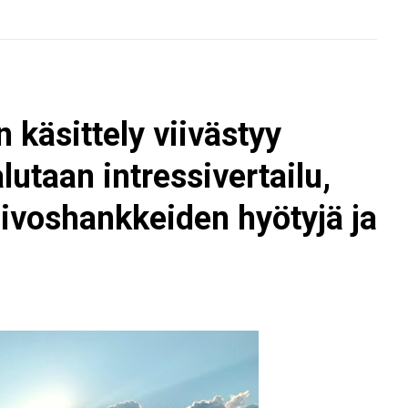
 käsittely viivästyy
utaan intressivertailu,
aivoshankkeiden hyötyjä ja