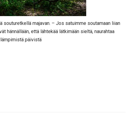
hdä souturetkellä majavan. – Jos satuimme soutamaan liian
ivät hännällään, että lähtekää lätkimään sieltä, naurahtaa
 lämpimistä päivistä