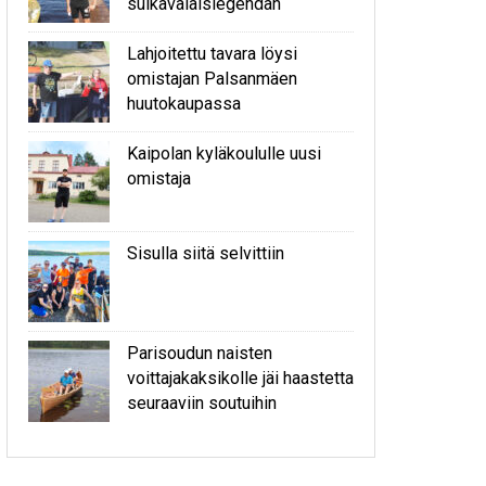
sulkavalaislegendan
Lahjoitettu tavara löysi
omistajan Palsanmäen
huutokaupassa
Kaipolan kyläkoululle uusi
omistaja
Sisulla siitä selvittiin
Parisoudun naisten
voittajakaksikolle jäi haastetta
seuraaviin soutuihin