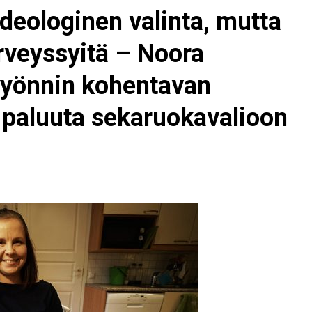
ideologinen valinta, mutta
erveyssyitä – Noora
syönnin kohentavan
ei paluuta sekaruokavalioon