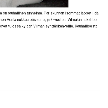
na on rauhallinen tunnelma. Pariskunnan isommat lapset Iida
ainen Venla nukkuu päiväunia, ja 3-vuotias Vilmakin nukahtaa
t ovat tulossa kylään Vilman synttärikahveille. Rauhallisesta