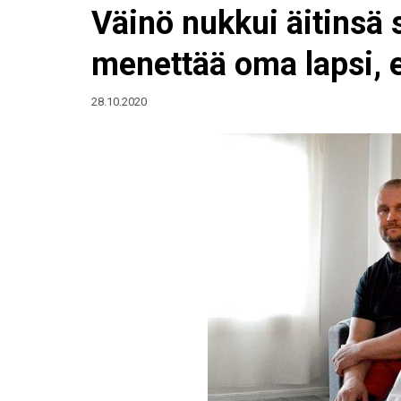
Väinö nukkui äitinsä s
menettää oma lapsi, 
28.10.2020