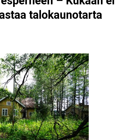
miesperheen – Kukaan ei
astaa talokaunotarta