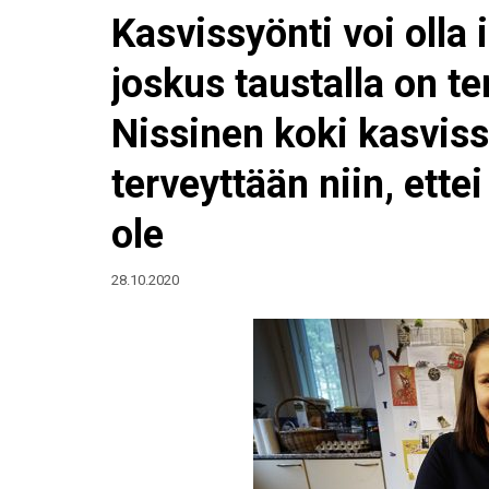
Kasvissyönti voi olla 
joskus taustalla on t
Nissinen koki kasvis
terveyttään niin, ett
ole
28.10.2020