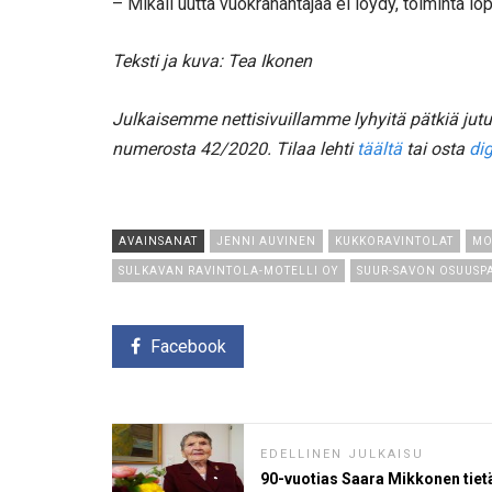
– Mikäli uutta vuokranantajaa ei löydy, toiminta l
Teksti ja kuva: Tea Ikonen
Julkaisemme nettisivuillamme lyhyitä pätkiä ju
numerosta 42/2020. Tilaa lehti
täältä
tai osta
dig
AVAINSANAT
JENNI AUVINEN
KUKKORAVINTOLAT
MO
SULKAVAN RAVINTOLA-MOTELLI OY
SUUR-SAVON OSUUSP
Facebook
EDELLINEN JULKAISU
90-vuotias Saara Mikkonen tiet