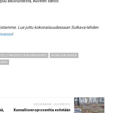
oppuu alkuvuodesta, Auvinen sanoo.
tuistamme.
Lue juttu kokonaisuudessaan Sulkava-lehden
iversio
!
TELLI-RAVINTOLA MUIKKUKUKKO
NIINA IHALAINEN
ANKKI
SEURAAVA JULKAISU
ää,
Kunnallisveroprosenttia esitetään