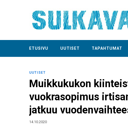
ETUSIVU
UUTISET
TAPAHTUMAT
UUTISET
Muikkukukon kiinteis
vuokrasopimus irtisan
jatkuu vuodenvaihtee
14.10.2020