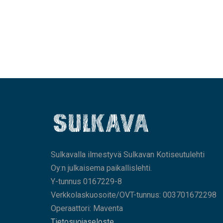
Sulkavalla ilmestyvä Sulkavan Kotiseutulehti
Oy:n julkaisema paikallislehti.
Y-tunnus 0167229-8
Verkkolaskuosoite/OVT-tunnus: 003701672298
Operaattori: Maventa
Tietosuojaseloste