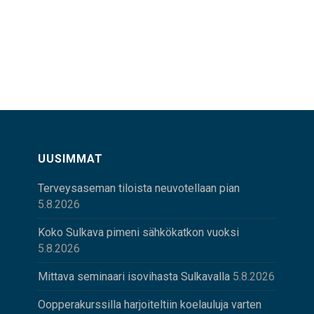
UUSIMMAT
Terveysaseman tiloista neuvotellaan pian
5.8.2026
Koko Sulkava pimeni sähkökatkon vuoksi
5.8.2026
Mittava seminaari isovihasta Sulkavalla
5.8.2026
Oopperakurssilla harjoiteltiin koelauluja varten