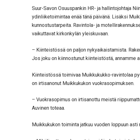
Suur-Savon Osuuspankin HR- ja hallintojohtaja Nii
ydinliiketoimintaa enää tänä päivänä. Lisäksi Mui
kunnostustarpeita. Ravintola- ja motellirakennuks
vaikuttavat kirkonkylän yleiskuvaan.
– Kiinteistössä on paljon nykyaikaistamista. Rak
Jos joku on kiinnostunut kiinteistöstä, annamme asi
Kiinteistössä toimivaa Muikkukukko-ravintolaa pyö
on irtisanonut Muikkukukon vuokrasopimuksen.
– Vuokrasopimus on irtisanottu meistä riippumatt
Auvinen toteaa.
Muikkukukon toiminta jatkuu vuoden loppuun asti 