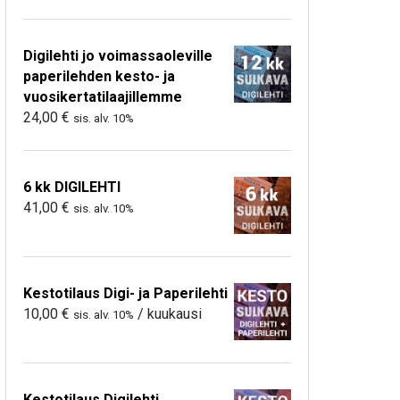
Digilehti jo voimassaoleville
paperilehden kesto- ja
vuosikertatilaajillemme
24,00
€
sis. alv. 10%
6 kk DIGILEHTI
41,00
€
sis. alv. 10%
Kestotilaus Digi- ja Paperilehti
10,00
€
/ kuukausi
sis. alv. 10%
Kestotilaus Digilehti