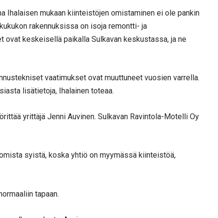
na Ihalaisen mukaan kiinteistöjen omistaminen ei ole pankin
kkukukon rakennuksissa on isoja remontti- ja
et ovat keskeisellä paikalla Sulkavan keskustassa, ja ne
ennustekniset vaatimukset ovat muuttuneet vuosien varrella.
asta lisätietoja, Ihalainen toteaa.
rittää yrittäjä Jenni Auvinen. Sulkavan Ravintola-Motelli Oy
omista syistä, koska yhtiö on myymässä kiinteistöä,
normaaliin tapaan.