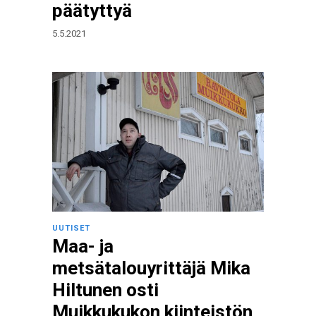
päätyttyä
5.5.2021
UUTISET
Maa- ja
metsätalouyrittäjä Mika
Hiltunen osti
Muikkukukon kiinteistön