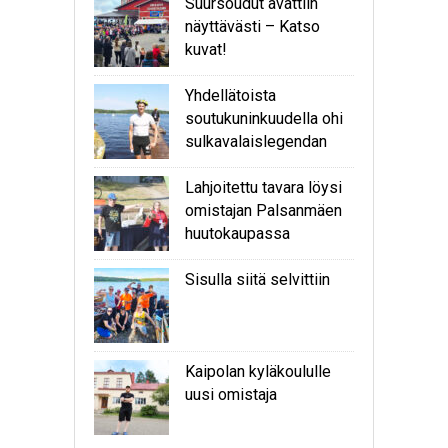
Suursoudut avattiin
näyttävästi – Katso
kuvat!
Yhdellätoista
soutukuninkuudella ohi
sulkavalaislegendan
Lahjoitettu tavara löysi
omistajan Palsanmäen
huutokaupassa
Sisulla siitä selvittiin
Kaipolan kyläkoululle
uusi omistaja