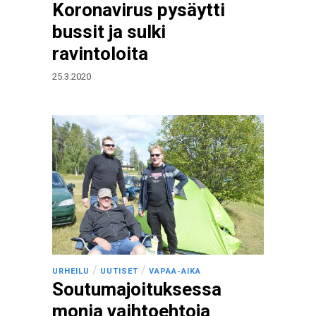
Koronavirus pysäytti
bussit ja sulki
ravintoloita
25.3.2020
/
/
URHEILU
UUTISET
VAPAA-AIKA
Soutumajoituksessa
monia vaihtoehtoja