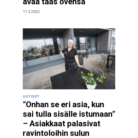
avaa taas ovensa
11.5.2022
UUTISET
”Onhan se eri asia, kun
sai tulla sisälle istumaan”
– Asiakkaat palasivat
ravintoloihin sulun