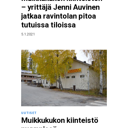
– yrittäjä Jenni Auvinen
jatkaa ravintolan pitoa
tutuissa tiloissa
5.1.2021
UUTISET
Muikkukukon kiinteistö