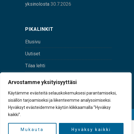
yksinolosta
30.7.2026
PIKALINKIT
Etusivu
Uutiset
Tilaa lehti
Yhteystiedot
Arvostamme yksityisyyttäsi
Digilehti
Käytämme evästeitä selauskokemuksesi parantamiseksi,
sisällön tarjoamiseksi ja liikenteemme analysoimiseksi.
Hyväksyt evästeidemme käytön klikkaamalla ”Hyväksy
kaikki”.
© Sulkava-lehti • Sulkavan Kotiseutulehti Oy • Y-
tunnus 0167229-8
Mukauta
Hyväksy kaikki