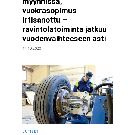
myynnissä,
vuokrasopimus
irtisanottu –
ravintolatoiminta jatkuu
vuodenvaihteeseen asti
14.10.2020
UUTISET