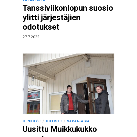
VAPAA-AIKA
Tanssiviikonlopun suosio
ylitti järjestäjien
odotukset
27.7.2022
/
/
HENKILÖT
UUTISET
VAPAA-AIKA
Uusittu Muikkukukko