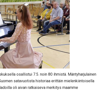
kuksella osallistui 7.5. noin 80 ihmistä. Mäntyharjulainen
Suomen satavuotista historiaa erittäin mielenkiintoisella
ä ladoilla oli aivan ratkaiseva merkitys maamme