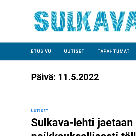
ETUSIVU
UUTISET
TAPAHTUMAT
Päivä:
11.5.2022
UUTISET
Sulkava-lehti jaetaan t