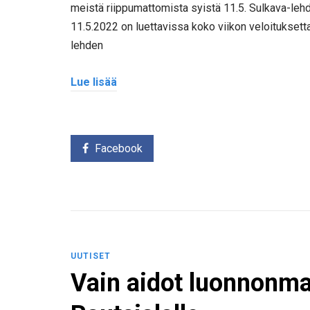
meistä riippumattomista syistä 11.5. Sulkava-lehdet
11.5.2022 on luettavissa koko viikon veloituksetta
lehden
Lue lisää
Facebook
UUTISET
Vain aidot luonnonmat