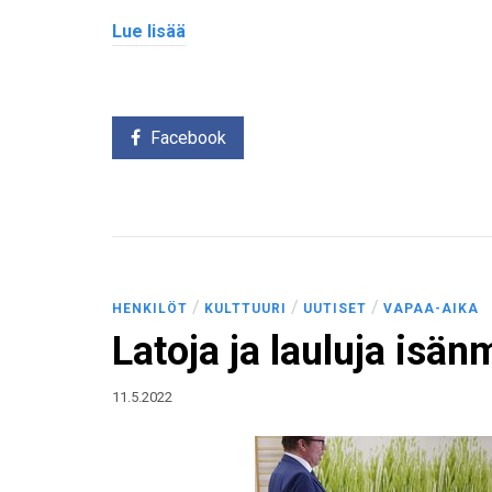
Lue lisää
Facebook
/
/
/
HENKILÖT
KULTTUURI
UUTISET
VAPAA-AIKA
Latoja ja lauluja isä
11.5.2022