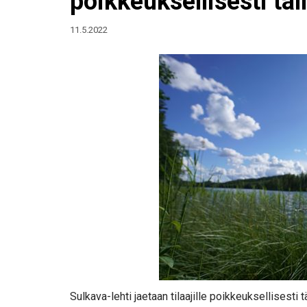
poikkeuksellisesti täll
11.5.2022
Sulkava-lehti jaetaan tilaajille poikkeuksellisesti 