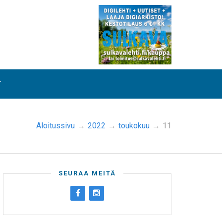
T
Aloitussivu
→
2022
→
toukokuu
→
11
SEURAA MEITÄ