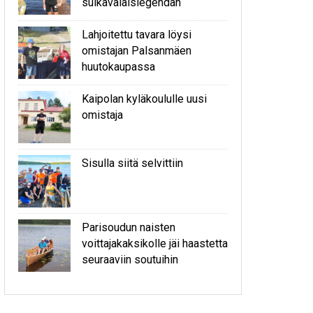
sulkavalaislegendan
Lahjoitettu tavara löysi
omistajan Palsanmäen
huutokaupassa
Kaipolan kyläkoululle uusi
omistaja
Sisulla siitä selvittiin
Parisoudun naisten
voittajakaksikolle jäi haastetta
seuraaviin soutuihin