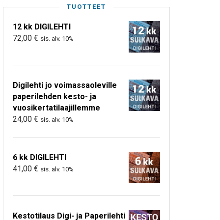
TUOTTEET
12 kk DIGILEHTI
72,00
€
sis. alv. 10%
Digilehti jo voimassaoleville
paperilehden kesto- ja
vuosikertatilaajillemme
24,00
€
sis. alv. 10%
6 kk DIGILEHTI
41,00
€
sis. alv. 10%
Kestotilaus Digi- ja Paperilehti