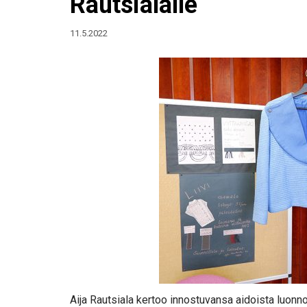
Rautsialalle
11.5.2022
Aija Rautsiala kertoo innostuvansa aidoista luonno