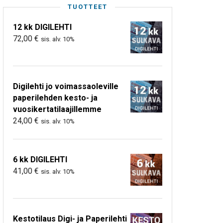
TUOTTEET
12 kk DIGILEHTI
72,00
€
sis. alv. 10%
Digilehti jo voimassaoleville
paperilehden kesto- ja
vuosikertatilaajillemme
24,00
€
sis. alv. 10%
6 kk DIGILEHTI
41,00
€
sis. alv. 10%
Kestotilaus Digi- ja Paperilehti