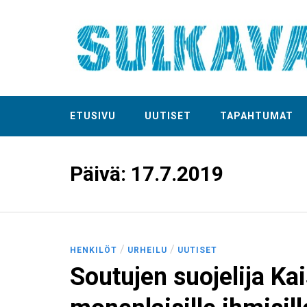
ETUSIVU
UUTISET
TAPAHTUMAT
Päivä:
17.7.2019
/
/
HENKILÖT
URHEILU
UUTISET
Soutujen suojelija Ka