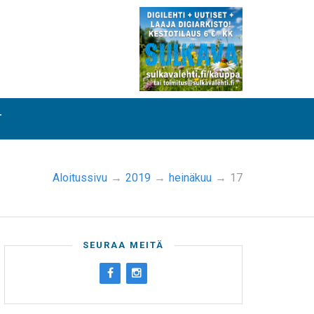
T
Aloitussivu
→
2019
→
heinäkuu
→
17
SEURAA MEITÄ