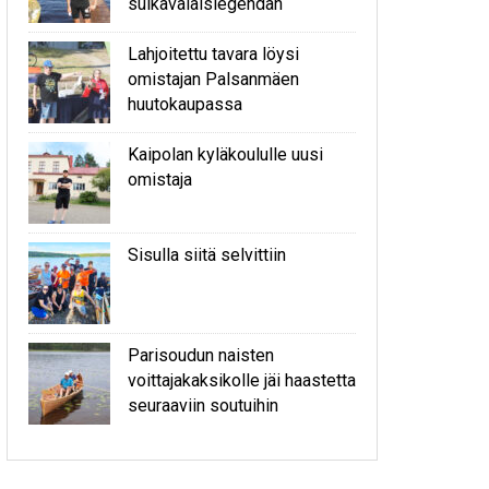
sulkavalaislegendan
Lahjoitettu tavara löysi
omistajan Palsanmäen
huutokaupassa
Kaipolan kyläkoululle uusi
omistaja
Sisulla siitä selvittiin
Parisoudun naisten
voittajakaksikolle jäi haastetta
seuraaviin soutuihin