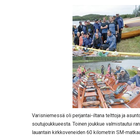
Varisniemessä oli perjantai-iltana telttoja ja asunt
soutujoukkueesta. Toinen joukkue valmistautui rann
lauantain kirkkoveneiden 60 kilometrin SM-matkaa 