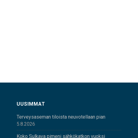
UUSIMMAT
Terveysaseman tiloista neuvotellaan pian
5.8.2026
Koko Sulkava pimeni sähkökatkon vuoksi