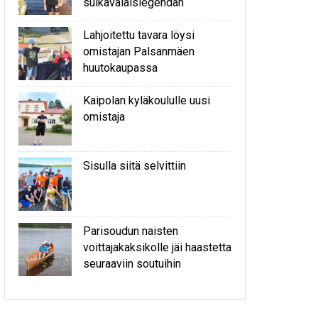
sulkavalaislegendan
Lahjoitettu tavara löysi
omistajan Palsanmäen
huutokaupassa
Kaipolan kyläkoululle uusi
omistaja
Sisulla siitä selvittiin
Parisoudun naisten
voittajakaksikolle jäi haastetta
seuraaviin soutuihin