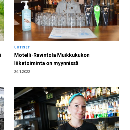
UUTISET
i
Motelli-Ravintola Muikkukukon
liiketoiminta on myynnissä
26.1.2022