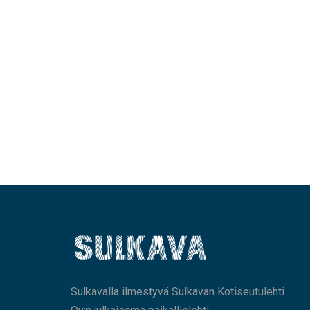
Sulkavalla ilmestyvä Sulkavan Kotiseutulehti