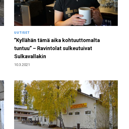
UUTISET
”Kyllähän tämä aika kohtuuttomalta
tuntuu” – Ravintolat sulkeutuivat
Sulkavallakin
10.3.2021