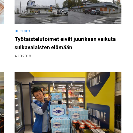
UUTISET
Työtaistelutoimet eivät juurikaan vaikuta
sulkavalaisten elämään
4.10.2018