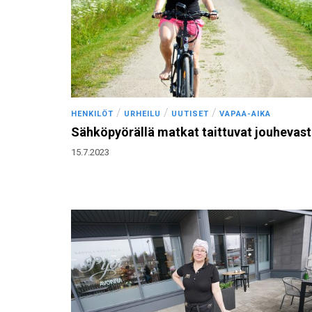
/
/
/
HENKILÖT
URHEILU
UUTISET
VAPAA-AIKA
Sähköpyörällä matkat taittuvat jouhevast
15.7.2023