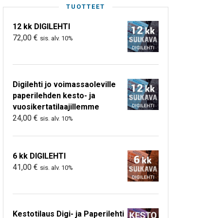
TUOTTEET
12 kk DIGILEHTI
72,00
€
sis. alv. 10%
Digilehti jo voimassaoleville
paperilehden kesto- ja
vuosikertatilaajillemme
24,00
€
sis. alv. 10%
6 kk DIGILEHTI
41,00
€
sis. alv. 10%
Kestotilaus Digi- ja Paperilehti