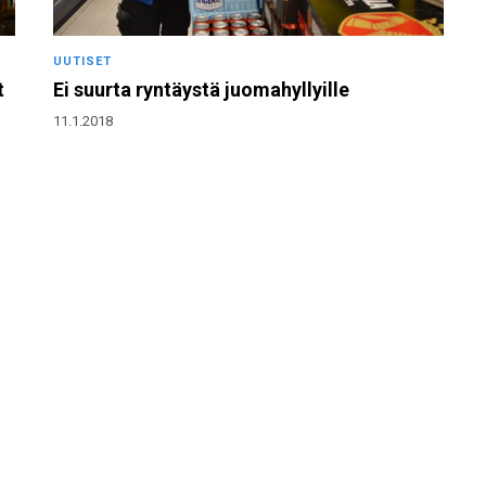
UUTISET
t
Ei suurta ryntäystä juomahyllyille
11.1.2018