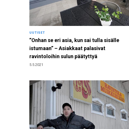
UUTISET
”Onhan se eri asia, kun sai tulla sisälle
istumaan” – Asiakkaat palasivat
ravintoloihin sulun päätyttyä
5.5.2021