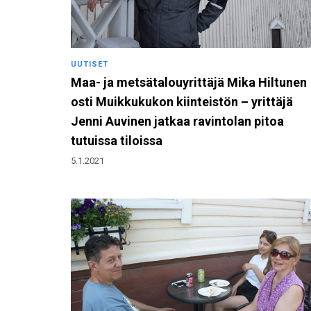
UUTISET
Maa- ja metsätalouyrittäjä Mika Hiltunen
osti Muikkukukon kiinteistön – yrittäjä
Jenni Auvinen jatkaa ravintolan pitoa
tutuissa tiloissa
5.1.2021