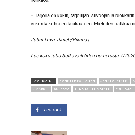
– Tarjolla on kokin, tarjoilijan, siivoojan ja blokk
viikosta kolmeen kuukauteen. Mieluiten palkkaam
Jutun kuva: Janeb/Pixabay
Lue koko juttu Sulkava-lehden numerosta 7/2020
AVAINSANAT
HANNELE PARTANEN
JENNI AUVINEN
K
S-MARKET
SULKAVA
TIINA KOLEHMAINEN
YRITTÄJÄT
Facebook