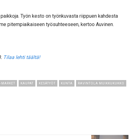
arin paikkoja. Työn kesto on työnkuvasta riippuen kahdesta
me pitempiaikaiseen työsuhteeseen, kertoo Auvinen.
.
Tilaa lehti täältä!
-MARKET
KAUPAT
KESÄTYÖT
KUNTA
RAVINTOLA MUIKKUKUKKO