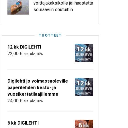
voittajakaksikolle jäi haastetta
seuraaviin soutuihin
TUOTTEET
12 kk DIGILEHTI
72,00
€
sis. alv. 10%
Digilehti jo voimassaoleville
paperilehden kesto- ja
vuosikertatilaajillemme
24,00
€
sis. alv. 10%
6 kk DIGILEHTI