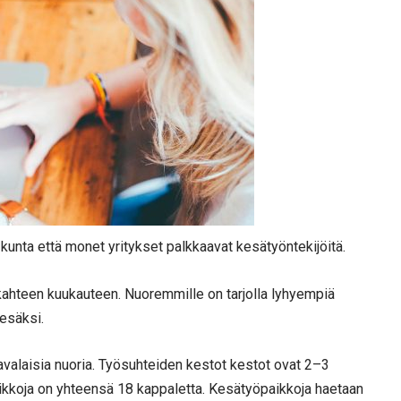
kunta että monet yritykset palkkaavat kesätyöntekijöitä.
kahteen kuukauteen. Nuoremmille on tarjolla lyhyempiä
kesäksi.
avalaisia nuoria. Työsuhteiden kestot kestot ovat 2–3
paikkoja on yhteensä 18 kappaletta. Kesätyöpaikkoja haetaan