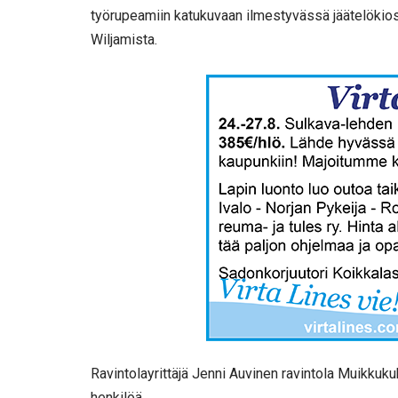
työrupeamiin katukuvaan ilmestyvässä jäätelökio
Wiljamista.
Ravintolayrittäjä Jenni Auvinen ravintola Muikkuku
henkilöä.