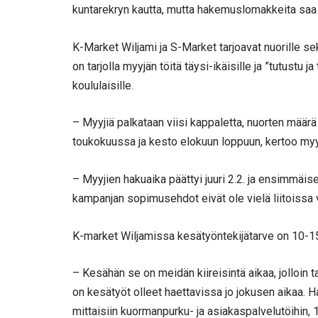
kuntarekryn kautta, mutta hakemuslomakkeita sa
K-Market Wiljami ja S-Market tarjoavat nuorille 
on tarjolla myyjän töitä täysi-ikäisille ja ”tutustu
koululaisille.
– Myyjiä palkataan viisi kappaletta, nuorten määrä
toukokuussa ja kesto elokuun loppuun, kertoo my
– Myyjien hakuaika päättyi juuri 2.2. ja ensimmäise
kampanjan sopimusehdot eivät ole vielä liitoissa 
K-market Wiljamissa kesätyöntekijätarve on 10-15
– Kesähän se on meidän kiireisintä aikaa, jolloin 
on kesätyöt olleet haettavissa jo jokusen aikaa. H
mittaisiin kuormanpurku- ja asiakaspalvelutöihin