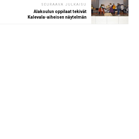
SEURAAVA JULKAISU
Alakoulun oppilaat tekivät
Kalevala-aiheisen näytelmän