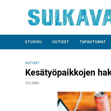
ETUSIVU
UUTISET
TAPAHTUMAT
UUTISET
Kesätyöpaikkojen ha
12.2.2020