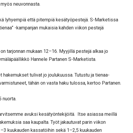
a myös neuvonnasta.
sekä lyhyempiä että pitempiä kesätyöpestejä. S-Marketissa
 ja tienaa” -kampanjan mukaisia kahden viikon pestejä
 on tarjonnan mukaan 12–16. Myyjillä pestejä alkaa jo
ymäläpäällikkö Hannele Partanen S-Marketista.
t hakemukset tulivat jo joulukuussa. Tutustu ja tienaa-
varmistuneet, tähän on vasta haku tulossa, kertoo Partanen.
 nuorta.
tarvitsemme avuksi kesätyöntekijöitä. Itse asiassa meillä
akemuksia saa kaupalta. Työt jakautuvat parin viikon
, 1–3 kuukauden kassatöihin sekä 1–2,5 kuukauden