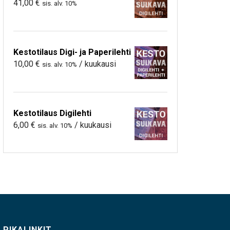
41,00
€
sis. alv. 10%
Kestotilaus Digi- ja Paperilehti
10,00
€
/ kuukausi
sis. alv. 10%
Kestotilaus Digilehti
6,00
€
/ kuukausi
sis. alv. 10%
PIKALINKIT