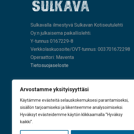
Sulkavalla ilmestyvä Sulkavan Kotiseutulehti
Oy:n julkaisema paikallislehti.
Y-tunnus 0167229-8
Verkkolaskuosoite/OVT-tunnus: 003701672298
Operaattori: Maventa
Tietosuojaseloste
HAE SIVUILTAMME
Arvostamme yksityisyyttäsi
Käytämme evästeitä selauskokemuksesi parantamiseksi,
sisällön tarjoamiseksi ja liikenteemme analysoimiseksi.
Hyväksyt evästeidemme käytön klikkaamalla ”Hyväksy
KÄY TYKKÄÄMÄSSÄ
kaikki”.