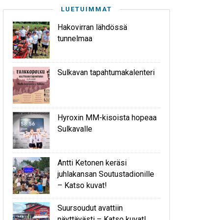
LUETUIMMAT
Hakovirran lähdössä
tunnelmaa
Sulkavan tapahtumakalenteri
Hyroxin MM-kisoista hopeaa
Sulkavalle
Antti Ketonen keräsi
juhlakansan Soutustadionille
– Katso kuvat!
Suursoudut avattiin
näyttävästi – Katso kuvat!