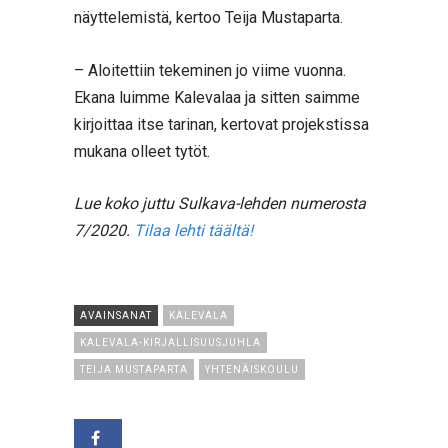
näyttelemistä, kertoo Teija Mustaparta.
– Aloitettiin tekeminen jo viime vuonna.
Ekana luimme Kalevalaa ja sitten saimme
kirjoittaa itse tarinan, kertovat projekstissa
mukana olleet tytöt.
Lue koko juttu Sulkava-lehden numerosta
7/2020.
Tilaa lehti täältä!
AVAINSANAT
KALEVALA
KALEVALA-KIRJALLISUUSJUHLA
TEIJA MUSTAPARTA
YHTENÄISKOULU