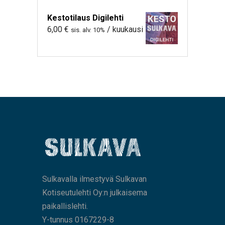
Kestotilaus Digilehti
6,00
€
/ kuukausi
sis. alv. 10%
Sulkavalla ilmestyvä Sulkavan
Kotiseutulehti Oy:n julkaisema
paikallislehti.
Y-tunnus 0167229-8