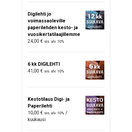
Digilehti jo
voimassaoleville
paperilehden kesto- ja
vuosikertatilaajillemme
24,00
€
sis. alv. 10%
6 kk DIGILEHTI
41,00
€
sis. alv. 10%
Kestotilaus Digi- ja
Paperilehti
10,00
€
/
sis. alv. 10%
kuukausi