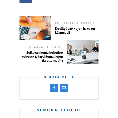
EDELLINEN JULKAISU
Kesätyöpaikkojen haku on
käynnissä
SEURAAVA JULKAISU
Sulkavan kunta kokeilee
kokous- ja tapahtumatilojen
maksuttomuutta
SEURAA MEITÄ
VIIMEISIN DIGILEHTI