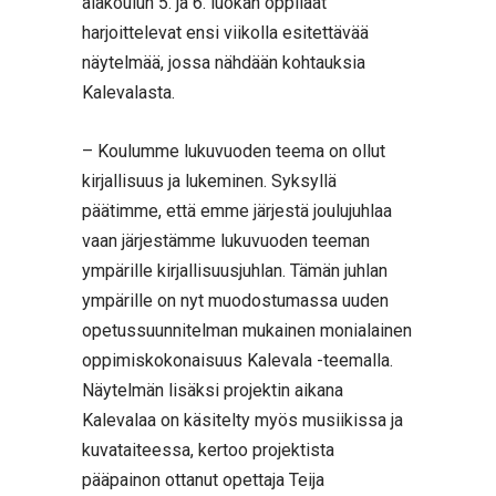
alakoulun 5. ja 6. luokan oppilaat
harjoittelevat ensi viikolla esitettävää
näytelmää, jossa nähdään kohtauksia
Kalevalasta.
– Koulumme lukuvuoden teema on ollut
kirjallisuus ja lukeminen. Syksyllä
päätimme, että emme järjestä joulujuhlaa
vaan järjestämme lukuvuoden teeman
ympärille kirjallisuusjuhlan. Tämän juhlan
ympärille on nyt muodostumassa uuden
opetussuunnitelman mukainen monialainen
oppimiskokonaisuus Kalevala -teemalla.
Näytelmän lisäksi projektin aikana
Kalevalaa on käsitelty myös musiikissa ja
kuvataiteessa, kertoo projektista
pääpainon ottanut opettaja Teija