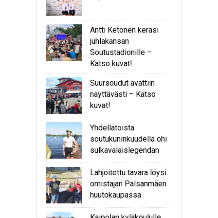
Antti Ketonen keräsi
juhlakansan
Soutustadionille –
Katso kuvat!
Suursoudut avattiin
näyttävästi – Katso
kuvat!
Yhdellätoista
soutukuninkuudella ohi
sulkavalaislegendan
Lahjoitettu tavara löysi
omistajan Palsanmäen
huutokaupassa
Kaipolan kyläkoululle