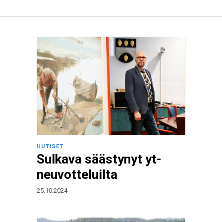
UUTISET
Sulkava säästynyt yt-
neuvotteluilta
25.10.2024