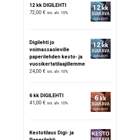
12 kk DIGILEHTI
72,00
€
sis. alv. 10%
Digilehti jo
voimassaoleville
paperilehden kesto- ja
vuosikertatilaajillemme
24,00
€
sis. alv. 10%
6 kk DIGILEHTI
41,00
€
sis. alv. 10%
Kestotilaus Digi- ja
Paperilehti