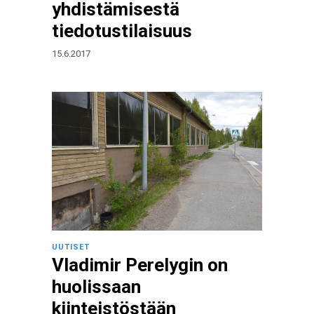
yhdistämisestä
tiedotustilaisuus
15.6.2017
UUTISET
Vladimir Perelygin on
huolissaan
kiinteistöstään