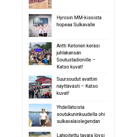
Hyroxin MM-kisoista
hopeaa Sulkavalle
Antti Ketonen keräsi
juhlakansan
Soutustadionille –
Katso kuvat!
Suursoudut avattiin
näyttävästi – Katso
kuvat!
Yhdellätoista
soutukuninkuudella ohi
sulkavalaislegendan
Lahjoitettu tavara löysi