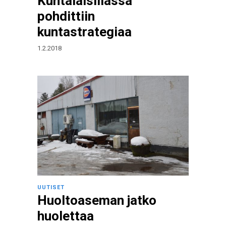
Kuntalaisillassa
pohdittiin
kuntastrategiaa
1.2.2018
UUTISET
Huoltoaseman jatko
huolettaa