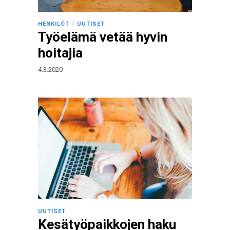
/
HENKILÖT
UUTISET
Työelämä vetää hyvin
hoitajia
4.3.2020
UUTISET
Kesätyöpaikkojen haku