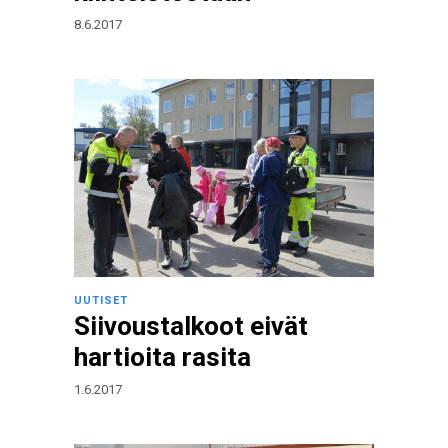
8.6.2017
UUTISET
Siivoustalkoot eivät
hartioita rasita
1.6.2017