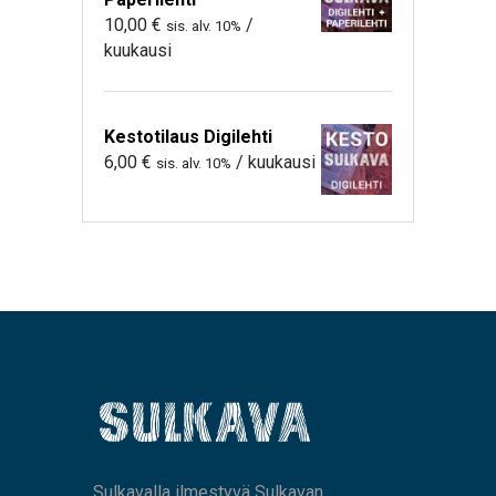
10,00
€
/
sis. alv. 10%
kuukausi
Kestotilaus Digilehti
6,00
€
/ kuukausi
sis. alv. 10%
Sulkavalla ilmestyvä Sulkavan