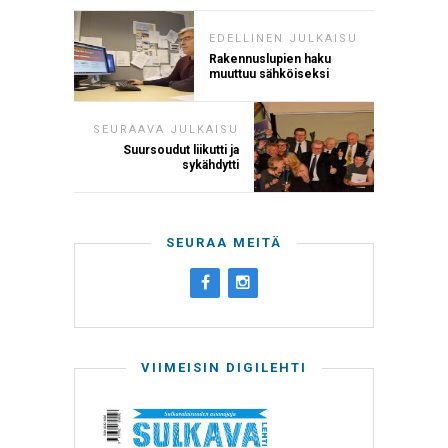
EDELLINEN JULKAISU
Rakennuslupien haku
muuttuu sähköiseksi
SEURAAVA JULKAISU
Suursoudut liikutti ja
sykähdytti
SEURAA MEITÄ
VIIMEISIN DIGILEHTI