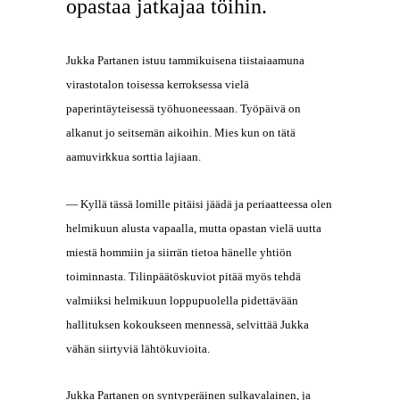
opastaa jatkajaa töihin.
Jukka Partanen istuu tammikuisena tiistaiaamuna
virastotalon toisessa kerroksessa vielä
paperintäyteisessä työhuoneessaan. Työpäivä on
alkanut jo seitsemän aikoihin. Mies kun on tätä
aamuvirkkua sorttia lajiaan.
— Kyllä tässä lomille pitäisi jäädä ja periaatteessa olen
helmikuun alusta vapaalla, mutta opastan vielä uutta
miestä hommiin ja siirrän tietoa hänelle yhtiön
toiminnasta. Tilinpäätöskuviot pitää myös tehdä
valmiiksi helmikuun loppupuolella pidettävään
hallituksen kokoukseen mennessä, selvittää Jukka
vähän siirtyviä lähtökuvioita.
Jukka Partanen on syntyperäinen sulkavalainen, ja