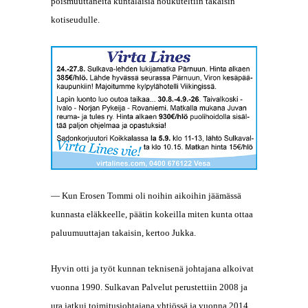
poismuuttaneita kuntalaisia houkuteltiin takaisin
kotiseudulle.
— Kun Erosen Tommi oli noihin aikoihin jäämässä
kunnasta eläkkeelle, päätin kokeilla miten kunta ottaa
paluumuuttajan takaisin, kertoo Jukka.
Hyvin otti ja työt kunnan teknisenä johtajana alkoivat
vuonna 1990. Sulkavan Palvelut perustettiin 2008 ja
ura jatkui toimitusjohtajana yhtiössä ja vuonna 2014