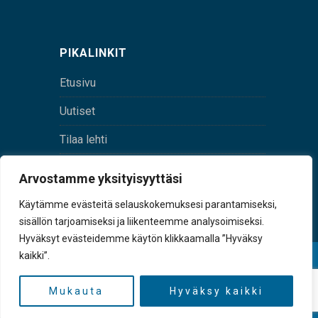
PIKALINKIT
Etusivu
Uutiset
Tilaa lehti
Yhteystiedot
Arvostamme yksityisyyttäsi
Digilehti
Käytämme evästeitä selauskokemuksesi parantamiseksi,
sisällön tarjoamiseksi ja liikenteemme analysoimiseksi.
Hyväksyt evästeidemme käytön klikkaamalla ”Hyväksy
kaikki”.
© Sulkava-lehti • Sulkavan Kotiseutulehti Oy • Y-
tunnus 0167229-8
Mukauta
Hyväksy kaikki
TAKAISIN YLÖS