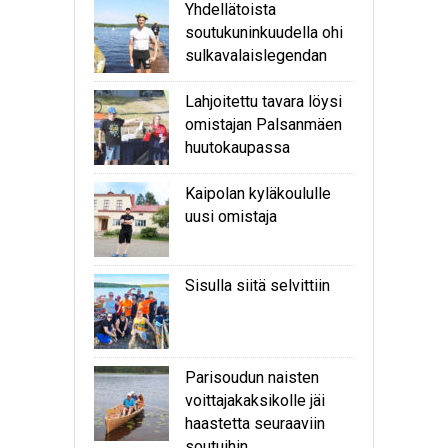
Yhdellätoista
soutukuninkuudella ohi
sulkavalaislegendan
Lahjoitettu tavara löysi
omistajan Palsanmäen
huutokaupassa
Kaipolan kyläkoululle
uusi omistaja
Sisulla siitä selvittiin
Parisoudun naisten
voittajakaksikolle jäi
haastetta seuraaviin
soutuihin