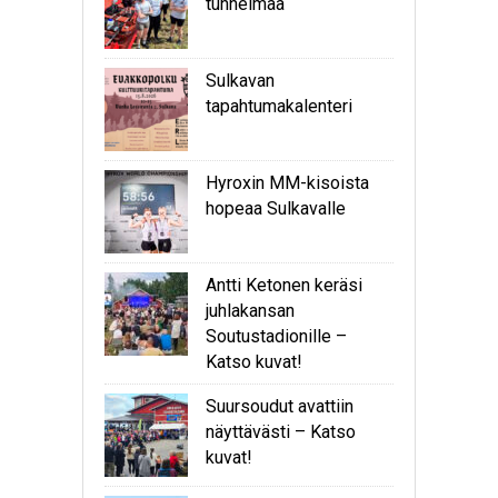
tunnelmaa
Sulkavan
tapahtumakalenteri
Hyroxin MM-kisoista
hopeaa Sulkavalle
Antti Ketonen keräsi
juhlakansan
Soutustadionille –
Katso kuvat!
Suursoudut avattiin
näyttävästi – Katso
kuvat!