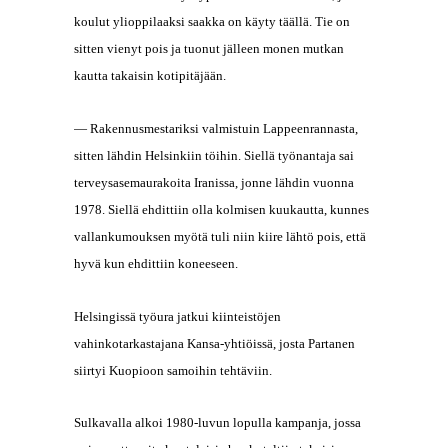
koulut ylioppilaaksi saakka on käyty täällä. Tie on
sitten vienyt pois ja tuonut jälleen monen mutkan
kautta takaisin kotipitäjään.
— Rakennusmestariksi valmistuin Lappeenrannasta,
sitten lähdin Helsinkiin töihin. Siellä työnantaja sai
terveysasemaurakoita Iranissa, jonne lähdin vuonna
1978. Siellä ehdittiin olla kolmisen kuukautta, kunnes
vallankumouksen myötä tuli niin kiire lähtö pois, että
hyvä kun ehdittiin koneeseen.
Helsingissä työura jatkui kiinteistöjen
vahinkotarkastajana Kansa-yhtiöissä, josta Partanen
siirtyi Kuopioon samoihin tehtäviin.
Sulkavalla alkoi 1980-luvun lopulla kampanja, jossa