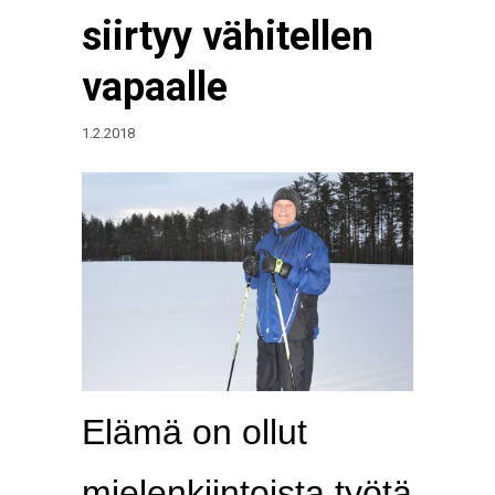
siirtyy vähitellen
vapaalle
1.2.2018
Elämä on ollut
mielenkiintoista työtä