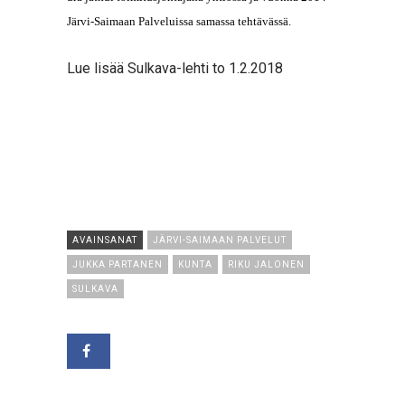
Järvi-Saimaan Palveluissa samassa tehtävässä.
Lue lisää Sulkava-lehti to 1.2.2018
AVAINSANAT
JÄRVI-SAIMAAN PALVELUT
JUKKA PARTANEN
KUNTA
RIKU JALONEN
SULKAVA