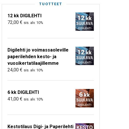
TUOTTEET
12 kk DIGILEHTI
72,00
€
sis. alv. 10%
Digilehti jo voimassaoleville
paperilehden kesto- ja
vuosikertatilaajillemme
24,00
€
sis. alv. 10%
6 kk DIGILEHTI
41,00
€
sis. alv. 10%
Kestotilaus Digi- ja Paperilehti