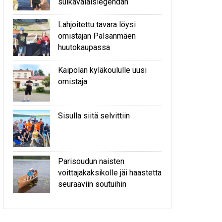
sulkavalaislegendan
Lahjoitettu tavara löysi
omistajan Palsanmäen
huutokaupassa
Kaipolan kyläkoululle uusi
omistaja
Sisulla siitä selvittiin
Parisoudun naisten
voittajakaksikolle jäi haastetta
seuraaviin soutuihin