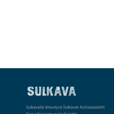
Sulkavalla ilmestyvä Sulkavan Kotiseutulehti