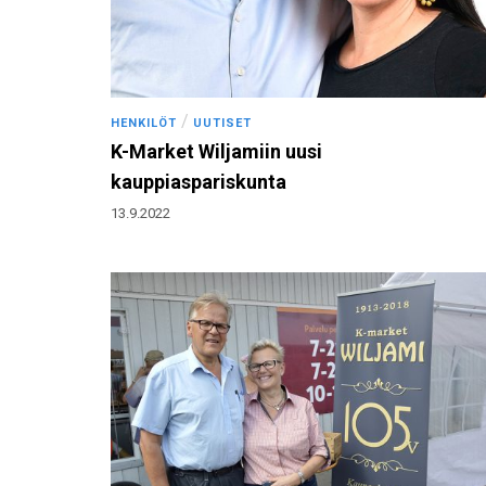
/
HENKILÖT
UUTISET
K-Market Wiljamiin uusi
kauppiaspariskunta
13.9.2022