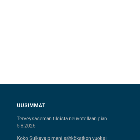
UUSIMMAT
Terveysaseman tiloista neuvotellaan pian
5.8.2026
Koko Sulkava pimeni sähkökatkon vuoksi