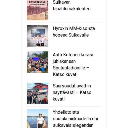
Sulkavan
tapahtumakalenteri
Hyroxin MM-kisoista
hopeaa Sulkavalle
Antti Ketonen keräsi
juhlakansan
Soutustadionille –
Katso kuvat!
Suursoudut avattiin
näyttävästi – Katso
kuvat!
Yhdellätoista
soutukuninkuudella ohi
sulkavalaislegendan