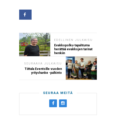
EDELLINEN JULKAISU
Evakkopolku-tapahtuma
herättää evakkojen tarinat
henkiin
SEURAAVA JULKAISU
Tiittala Eventsille vuoden
yrityshanke -palkinto
SEURAA MEITÄ