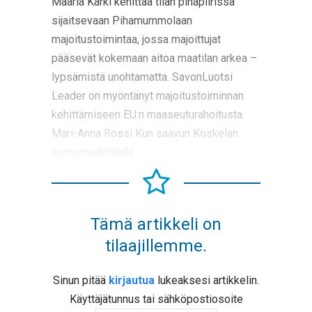
Maaria Kärki kehittää tilan pihapiirissä
sijaitsevaan Pihamummolaan
majoitustoimintaa, jossa majoittujat
pääsevät kokemaan aitoa maatilan arkea –
lypsämistä unohtamatta. SavonLuotsi
Leader on myöntänyt majoitustoiminnan
kehittämiseen EU:n maaseuturahoitusta.
Mari-Anna Rossi Kun saavun Koskelan
luomumaitotilalle
Tämä artikkeli on
tilaajillemme.
Sinun pitää
kirjautua
lukeaksesi artikkelin.
Käyttäjätunnus tai sähköpostiosoite