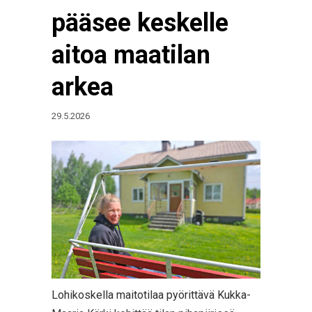
pääsee keskelle
aitoa maatilan
arkea
29.5.2026
Lohikoskella maitotilaa pyörittävä Kukka-