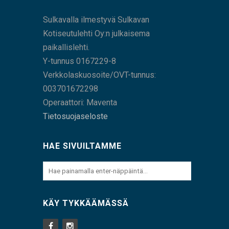
Sulkavalla ilmestyvä Sulkavan
Kotiseutulehti Oy:n julkaisema
paikallislehti.
Y-tunnus 0167229-8
Verkkolaskuosoite/OVT-tunnus:
003701672298
Operaattori: Maventa
Tietosuojaseloste
HAE SIVUILTAMME
KÄY TYKKÄÄMÄSSÄ