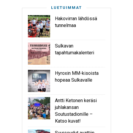
LUETUIMMAT
Hakovirran lähdössä
tunnelmaa
Sulkavan
tapahtumakalenteri
Hyroxin MM-kisoista
hopeaa Sulkavalle
Antti Ketonen keräsi
juhlakansan
Soutustadionille –
Katso kuvat!
Suursoudut avattiin