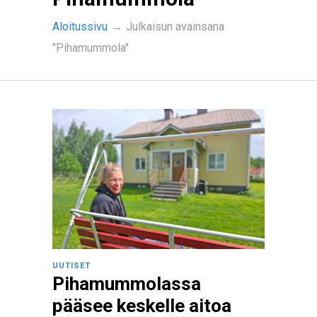
Aloitussivu
→
Julkaisun avainsana
"Pihamummola"
UUTISET
Pihamummolassa
pääsee keskelle aitoa