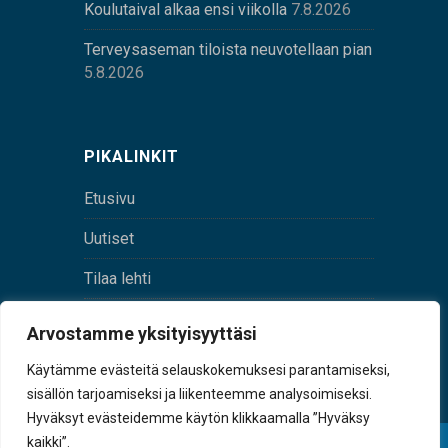
Koulutaival alkaa ensi viikolla
7.8.2026
Terveysaseman tiloista neuvotellaan pian
5.8.2026
PIKALINKIT
Etusivu
Uutiset
Tilaa lehti
Yhteystiedot
Arvostamme yksityisyyttäsi
Digilehti
Käytämme evästeitä selauskokemuksesi parantamiseksi,
sisällön tarjoamiseksi ja liikenteemme analysoimiseksi.
Hyväksyt evästeidemme käytön klikkaamalla ”Hyväksy
kaikki”.