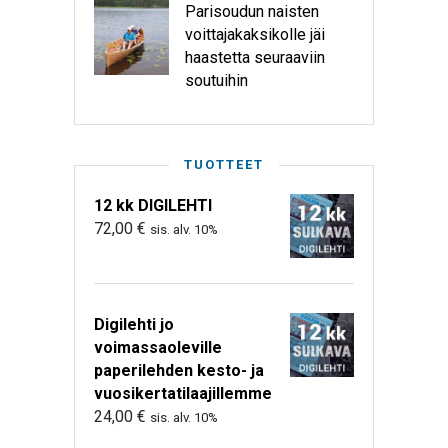
Parisoudun naisten
voittajakaksikolle jäi
haastetta seuraaviin
soutuihin
TUOTTEET
12 kk DIGILEHTI
72,00
€
sis. alv. 10%
Digilehti jo
voimassaoleville
paperilehden kesto- ja
vuosikertatilaajillemme
24,00
€
sis. alv. 10%