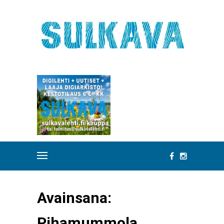
Avainsana:
Pihamummola