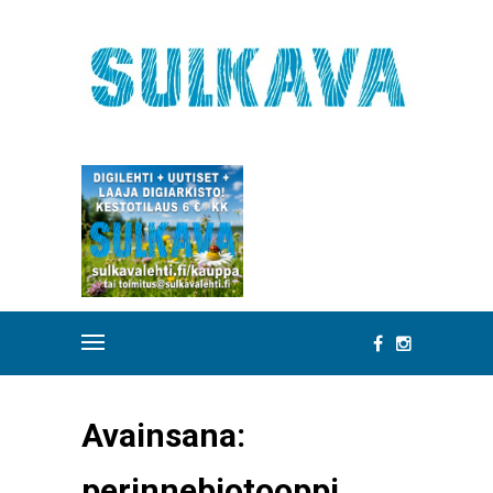
Avainsana:
perinnebiotooppi