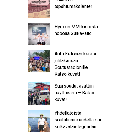
tapahtumakalenteri
Hyroxin MM-kisoista
hopeaa Sulkavalle
Antti Ketonen keräsi
juhlakansan
Soutustadionille –
Katso kuvat!
Suursoudut avattiin
näyttävästi – Katso
kuvat!
Yhdellätoista
soutukuninkuudella ohi
sulkavalaislegendan