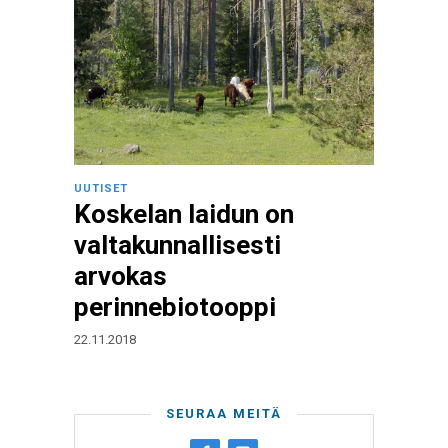
UUTISET
Koskelan laidun on
valtakunnallisesti
arvokas
perinnebiotooppi
22.11.2018
SEURAA MEITÄ