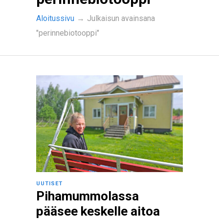
Aloitussivu
→
Julkaisun avainsana
"perinnebiotooppi"
UUTISET
Pihamummolassa
pääsee keskelle aitoa