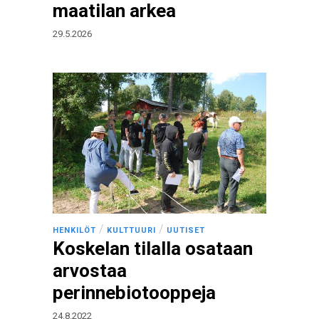
maatilan arkea
29.5.2026
/
/
HENKILÖT
KULTTUURI
UUTISET
Koskelan tilalla osataan
arvostaa
perinnebiotooppeja
24.8.2022