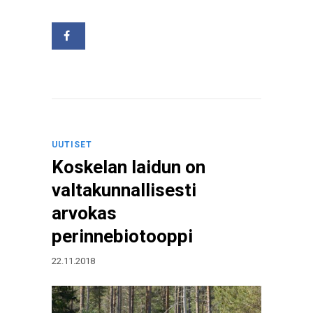
UUTISET
Koskelan laidun on
valtakunnallisesti
arvokas
perinnebiotooppi
22.11.2018