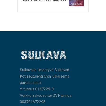
Sulkavalla ilmestyvä Sulkavan
Kotiseutulehti Oy:n julkaisema
paikallislehti.
Y-tunnus 0167229-8
Verkkolaskuosoite/OVT-tunnus:
003701672298