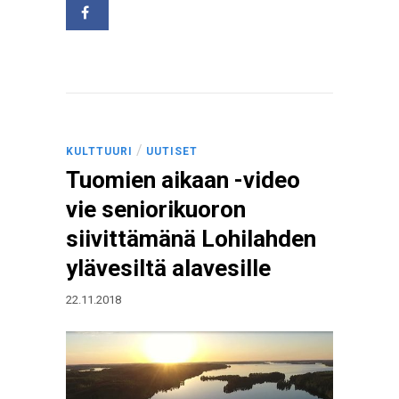
/
KULTTUURI
UUTISET
Tuomien aikaan -video
vie seniorikuoron
siivittämänä Lohilahden
ylävesiltä alavesille
22.11.2018