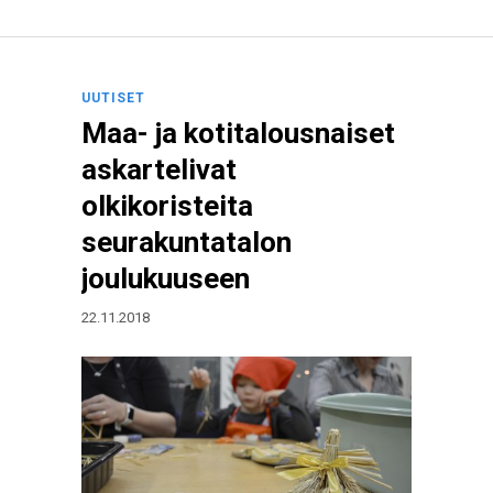
UUTISET
Maa- ja kotitalousnaiset
askartelivat
olkikoristeita
seurakuntatalon
joulukuuseen
22.11.2018