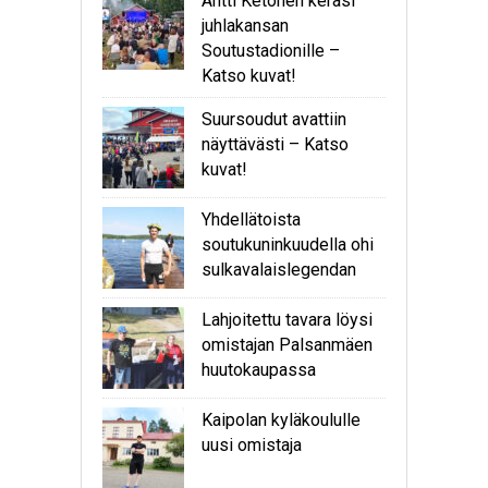
Antti Ketonen keräsi
juhlakansan
Soutustadionille –
Katso kuvat!
Suursoudut avattiin
näyttävästi – Katso
kuvat!
Yhdellätoista
soutukuninkuudella ohi
sulkavalaislegendan
Lahjoitettu tavara löysi
omistajan Palsanmäen
huutokaupassa
Kaipolan kyläkoululle
uusi omistaja