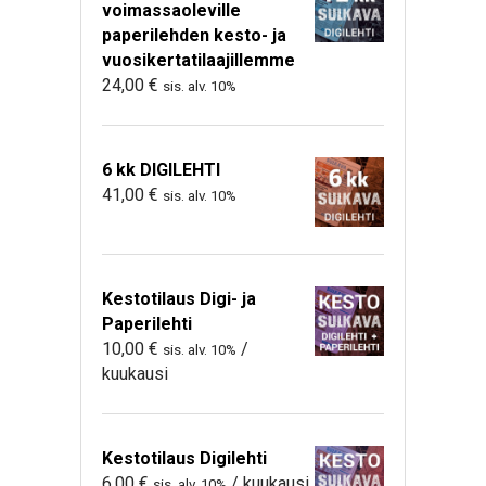
voimassaoleville
paperilehden kesto- ja
vuosikertatilaajillemme
24,00
€
sis. alv. 10%
6 kk DIGILEHTI
41,00
€
sis. alv. 10%
Kestotilaus Digi- ja
Paperilehti
10,00
€
/
sis. alv. 10%
kuukausi
Kestotilaus Digilehti
6,00
€
/ kuukausi
sis. alv. 10%