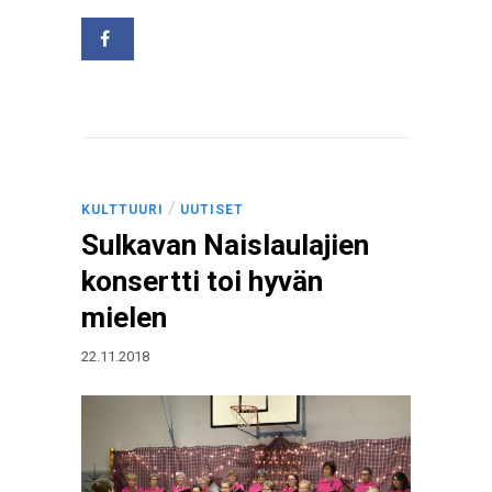
/
KULTTUURI
UUTISET
Sulkavan Naislaulajien
konsertti toi hyvän
mielen
22.11.2018