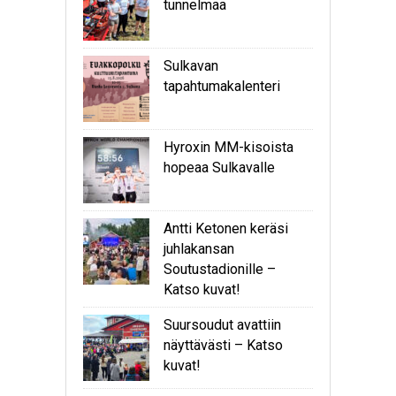
tunnelmaa
Sulkavan
tapahtumakalenteri
Hyroxin MM-kisoista
hopeaa Sulkavalle
Antti Ketonen keräsi
juhlakansan
Soutustadionille –
Katso kuvat!
Suursoudut avattiin
näyttävästi – Katso
kuvat!