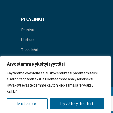
PIKALINKIT
Etusivu
Uutiset
Tilaa lehti
Yhteystiedot
Arvostamme yksityisyyttäsi
Digilehti
Käytämme evästeitä selauskokemuksesi parantamiseksi,
sisällön tarjoamiseksi ja liikenteemme analysoimiseksi.
Hyväksyt evästeidemme käytön klikkaamalla ”Hyväksy
kaikki”.
© Sulkava-lehti • Sulkavan Kotiseutulehti Oy • Y-
tunnus 0167229-8
Mukauta
Hyväksy kaikki
TAKAISIN YLÖS