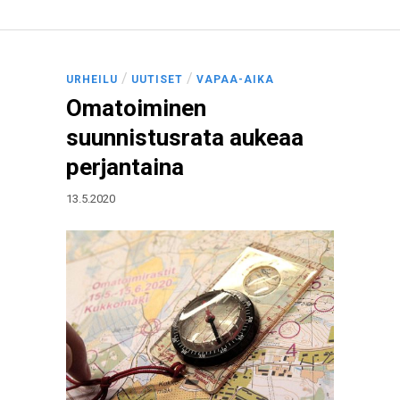
/
/
URHEILU
UUTISET
VAPAA-AIKA
Omatoiminen
suunnistusrata aukeaa
perjantaina
13.5.2020