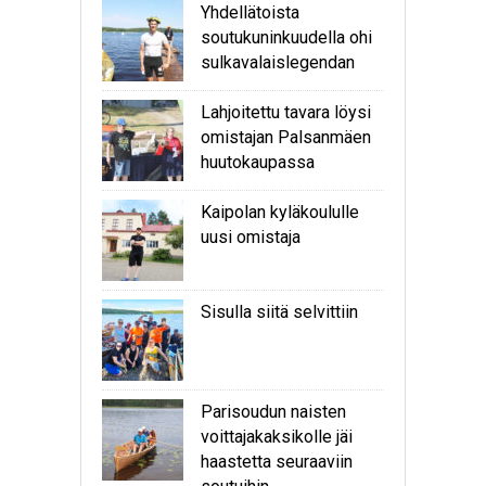
Yhdellätoista
soutukuninkuudella ohi
sulkavalaislegendan
Lahjoitettu tavara löysi
omistajan Palsanmäen
huutokaupassa
Kaipolan kyläkoululle
uusi omistaja
Sisulla siitä selvittiin
Parisoudun naisten
voittajakaksikolle jäi
haastetta seuraaviin