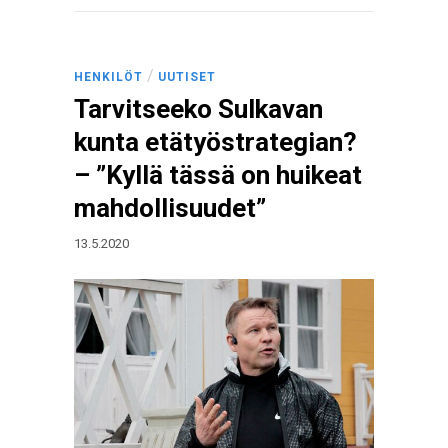
/
HENKILÖT
UUTISET
Tarvitseeko Sulkavan
kunta etätyöstrategian?
– ”Kyllä tässä on huikeat
mahdollisuudet”
13.5.2020