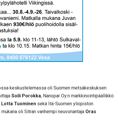
u, jossa keskustelemassa oli Suomen metsäkeskuksen
ittaja
Soili Porokka
, Nanopar Oy:n markkinointipäällikkö
n
Lotta Tuominen
sekä Itä-Suomen yliopiston
n mukana oli Sitran vanhempi neuvonantaja
Oras