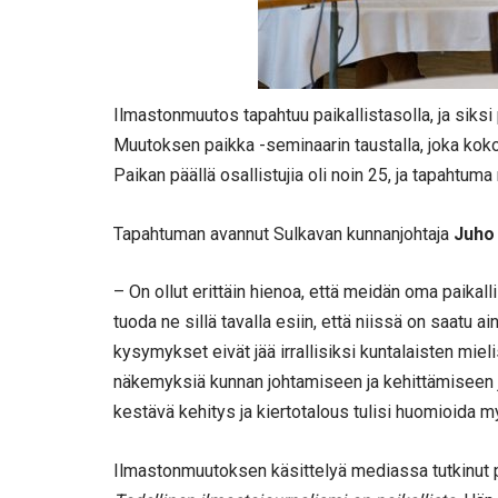
Ilmastonmuutos tapahtuu paikallistasolla, ja siksi p
Muutoksen paikka -seminaarin taustalla, joka kokos
Paikan päällä osallistujia oli noin 25, ja tapahtuma
Tapahtuman avannut Sulkavan kunnanjohtaja
Juho
– On ollut erittäin hienoa, että meidän oma paikal
tuoda ne sillä tavalla esiin, että niissä on saatu a
kysymykset eivät jää irrallisiksi kuntalaisten mi
näkemyksiä kunnan johtamiseen ja kehittämiseen 
kestävä kehitys ja kiertotalous tulisi huomioida 
Ilmastonmuutoksen käsittelyä mediassa tutkinut