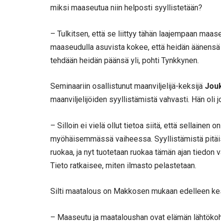
miksi maaseutua niin helposti syyllistetään?
– Tulkitsen, että se liittyy tähän laajempaan maas
maaseudulla asuvista kokee, että heidän äänensä e
tehdään heidän päänsä yli, pohti Tynkkynen.
Seminaariin osallistunut maanviljelijä-keksijä
Jou
maanviljelijöiden syyllistämistä vahvasti. Hän ol
– Silloin ei vielä ollut tietoa siitä, että sellainen 
myöhäisemmässä vaiheessa. Syyllistämistä pitäisi
ruokaa, ja nyt tuotetaan ruokaa tämän ajan tiedon 
Tieto ratkaisee, miten ilmasto pelastetaan.
Silti maatalous on Makkosen mukaan edelleen ke
– Maaseutu ja maataloushan ovat elämän lähtökoh