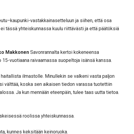
eutu–kaupunki-vastakkainasetteluun ja siihen, että osa
i tässä yhteiskunnassa kuulu riittävästi ja että päätöksiä
ko Makkonen
Savonrannalta kertoi kokeneensa
i jo 15-vuotiaana raivaamassa suopeltoja isänsä kanssa.
on haitallista ilmastolle. Minullekin se valkeni vasta paljon
 välttää, koska sen aikaisen tiedon varassa tuotettiin
valossa. Ja kun mennään eteenpäin, tulee taas uutta tietoa.
skeisessä roolissa yhteiskunnassa.
ta, kunnes keksitään keinoruoka.