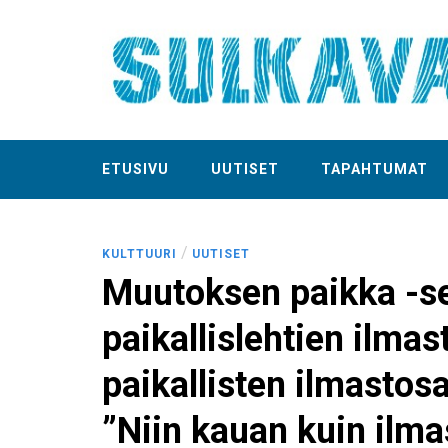
ETUSIVU
UUTISET
TAPAHTUMAT
/
KULTTUURI
UUTISET
Muutoksen paikka -se
paikallislehtien ilmas
paikallisten ilmastos
”Niin kauan kuin ilma