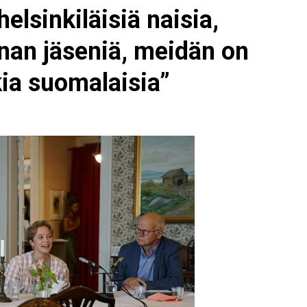
elsinkiläisiä naisia,
pinan jäseniä, meidän on
kia suomalaisia”