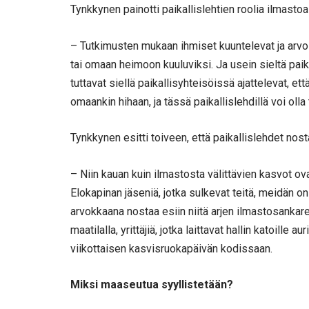
Tynkkynen painotti paikallislehtien roolia ilmas
– Tutkimusten mukaan ihmiset kuuntelevat ja arvost
tai omaan heimoon kuuluviksi. Ja usein sieltä paika
tuttavat siellä paikallisyhteisöissä ajattelevat, e
omaankin hihaan, ja tässä paikallislehdillä voi olla 
Tynkkynen esitti toiveen, että paikallislehdet nost
– Niin kauan kuin ilmastosta välittävien kasvot ovat
Elokapinan jäseniä, jotka sulkevat teitä, meidän on
arvokkaana nostaa esiin niitä arjen ilmastosankareita
maatilalla, yrittäjiä, jotka laittavat hallin katoille a
viikottaisen kasvisruokapäivän kodissaan.
Miksi maaseutua syyllistetään?