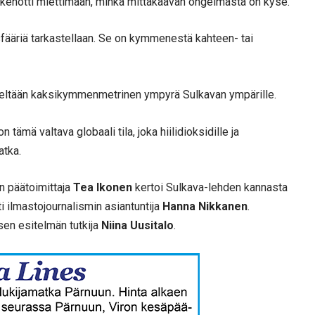
 kehotti miettimään, minkä mittakaavan ongelmasta on kyse.
 sfääriä tarkastellaan. Se on kymmenestä kahteen- tai
säteeltään kaksikymmenmetrinen ympyrä Sulkavan ympärille.
tämä valtava globaali tila, joka hiilidioksidille ja
atka.
n päätoimittaja
Tea Ikonen
kertoi Sulkava-lehden kannasta
i ilmastojournalismin asiantuntija
Hanna Nikkanen
.
sen esitelmän tutkija
Niina Uusitalo
.