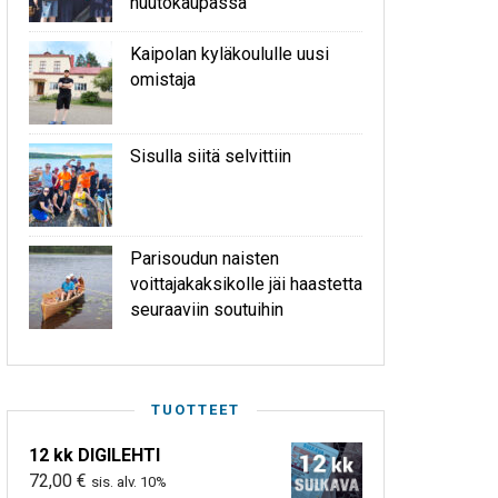
huutokaupassa
Kaipolan kyläkoululle uusi
omistaja
Sisulla siitä selvittiin
Parisoudun naisten
voittajakaksikolle jäi haastetta
seuraaviin soutuihin
TUOTTEET
12 kk DIGILEHTI
72,00
€
sis. alv. 10%