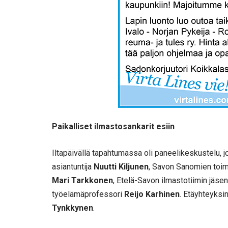
Paikalliset ilmastosankarit esiin
Iltapäivällä tapahtumassa oli paneelikeskustel
asiantuntija
Nuutti Kiljunen
, Savon Sanomien toim
Mari Tarkkonen
, Etelä-Savon ilmastotiimin jäse
työelämäprofessori
Reijo Karhinen
. Etäyhteyksi
Tynkkynen
.