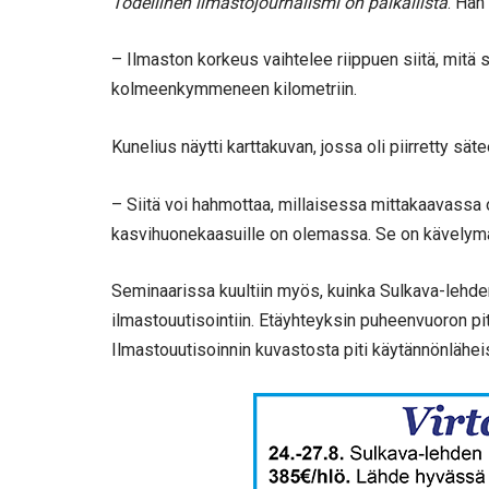
Todellinen ilmastojournalismi on paikallista
. Hän
– Ilmaston korkeus vaihtelee riippuen siitä, mitä
kolmeenkymmeneen kilometriin.
Kunelius näytti karttakuvan, jossa oli piirretty 
– Siitä voi hahmottaa, millaisessa mittakaavassa on 
kasvihuonekaasuille on olemassa. Se on kävelym
Seminaarissa kuultiin myös, kuinka Sulkava-lehde
ilmastouutisointiin. Etäyhteyksin puheenvuoron pit
Ilmastouutisoinnin kuvastosta piti käytännönlähei