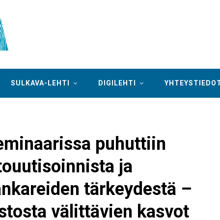
SULKAVA-LEHTI
DIGILEHTI
YHTEYSTIEDO
minaarissa puhuttiin
touutisoinnista ja
ankareiden tärkeydestä –
stosta välittävien kasvot