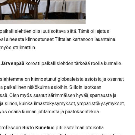
aikallislehtien olisi uutisoitava siitä. Tämä oli ajatus
i aiheesta kiinnostuneet Tiittalan kartanoon lauantaina.
 myös striimattiin.
 Järvenpää
korosti paikallislehden tärkeää roolia kunnalle.
lislehtemme on kiinnostunut globaaleista asioista ja osannut
ina paikallinen näkökulma asioihin. Silloin isotkaan
elissä. Olen myös saanut äärimmäisen hyvää sparrausta ja
ja siihen, kuinka ilmastokysymykset, ympäristökysymykset,
myös osana kunnan johtamista ja päätöksentekoa.
 professori
Risto Kunelius
piti esitelmän otsikolla