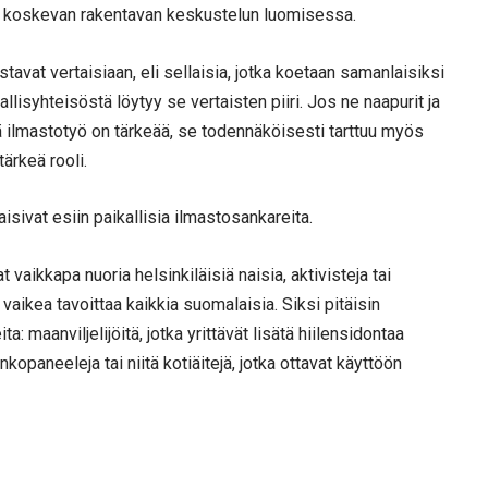
toa koskevan rakentavan keskustelun luomisessa.
avat vertaisiaan, eli sellaisia, jotka koetaan samanlaisiksi
llisyhteisöstä löytyy se vertaisten piiri. Jos ne naapurit ja
ttä ilmastotyö on tärkeää, se todennäköisesti tarttuu myös
tärkeä rooli.
aisivat esiin paikallisia ilmastosankareita.
 vaikkapa nuoria helsinkiläisiä naisia, aktivisteja tai
 vaikea tavoittaa kaikkia suomalaisia. Siksi pitäisin
: maanviljelijöitä, jotka yrittävät lisätä hiilensidontaa
urinkopaneeleja tai niitä kotiäitejä, jotka ottavat käyttöön