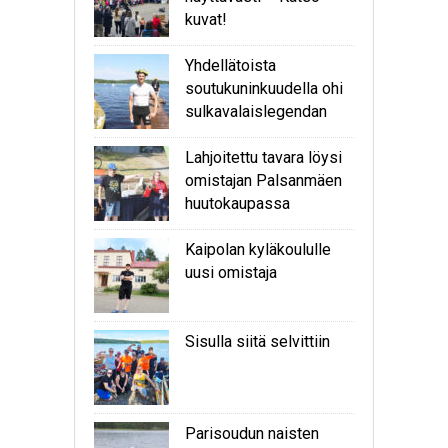
kuvat!
Yhdellätoista
soutukuninkuudella ohi
sulkavalaislegendan
Lahjoitettu tavara löysi
omistajan Palsanmäen
huutokaupassa
Kaipolan kyläkoululle
uusi omistaja
Sisulla siitä selvittiin
Parisoudun naisten