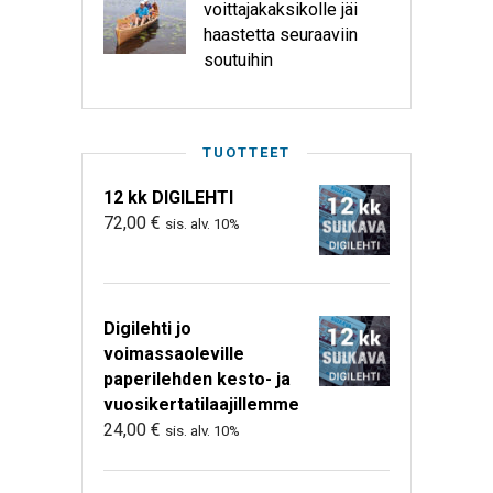
voittajakaksikolle jäi
haastetta seuraaviin
soutuihin
TUOTTEET
12 kk DIGILEHTI
72,00
€
sis. alv. 10%
Digilehti jo
voimassaoleville
paperilehden kesto- ja
vuosikertatilaajillemme
24,00
€
sis. alv. 10%