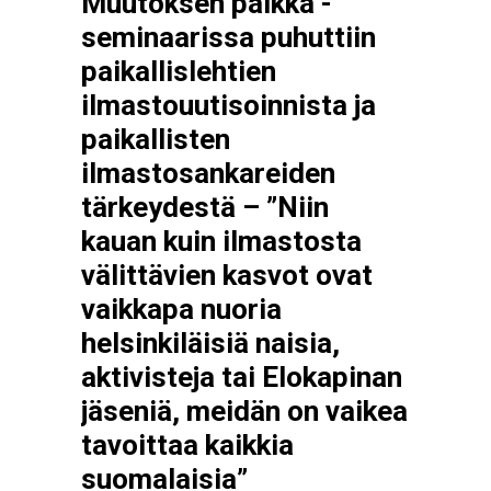
Muutoksen paikka -
seminaarissa puhuttiin
paikallislehtien
ilmastouutisoinnista ja
paikallisten
ilmastosankareiden
tärkeydestä – ”Niin
kauan kuin ilmastosta
välittävien kasvot ovat
vaikkapa nuoria
helsinkiläisiä naisia,
aktivisteja tai Elokapinan
jäseniä, meidän on vaikea
tavoittaa kaikkia
suomalaisia”