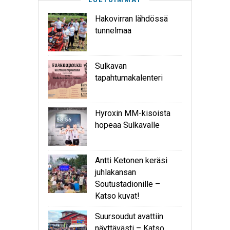
Hakovirran lähdössä
tunnelmaa
Sulkavan
tapahtumakalenteri
Hyroxin MM-kisoista
hopeaa Sulkavalle
Antti Ketonen keräsi
juhlakansan
Soutustadionille –
Katso kuvat!
Suursoudut avattiin
näyttävästi – Katso