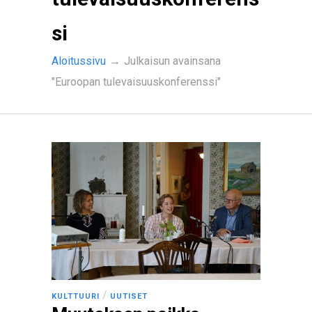
si
Aloitussivu
→
Julkaisun avainsana
"Euroopan tulevaisuuskonferenssi"
/
KULTTUURI
UUTISET