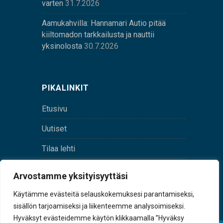
varten
31.7.2026
Aamukahvilla: Hannamari Autio pitää
kiiltomadon tarkkailusta ja nauttii
yksinolosta
30.7.2026
PIKALINKIT
Etusivu
Uutiset
Tilaa lehti
Yhteystiedot
Arvostamme yksityisyyttäsi
Digilehti
Käytämme evästeitä selauskokemuksesi parantamiseksi,
sisällön tarjoamiseksi ja liikenteemme analysoimiseksi.
Hyväksyt evästeidemme käytön klikkaamalla ”Hyväksy