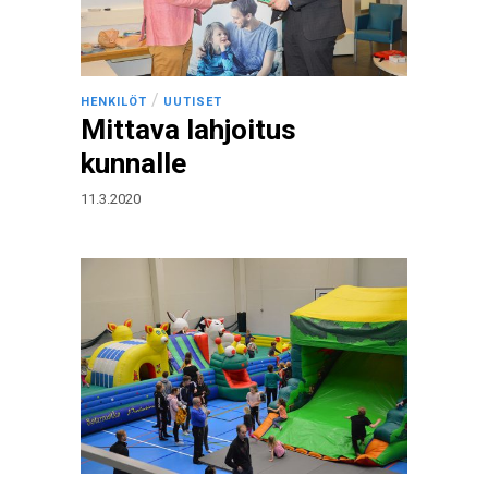
/
HENKILÖT
UUTISET
Mittava lahjoitus
kunnalle
11.3.2020