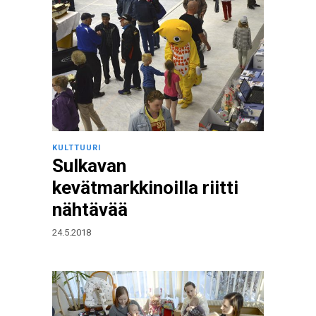
KULTTUURI
Sulkavan
kevätmarkkinoilla riitti
nähtävää
24.5.2018