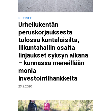
UUTISET
Urheilukentän
peruskorjauksesta
tulossa kuntalaisilta,
liikuntahallin osalta
linjaukset syksyn aikana
– kunnassa meneillään
monia
investointihankkeita
23.9.2020