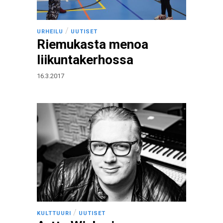
/
URHEILU
UUTISET
Riemukasta menoa
liikuntakerhossa
16.3.2017
/
KULTTUURI
UUTISET