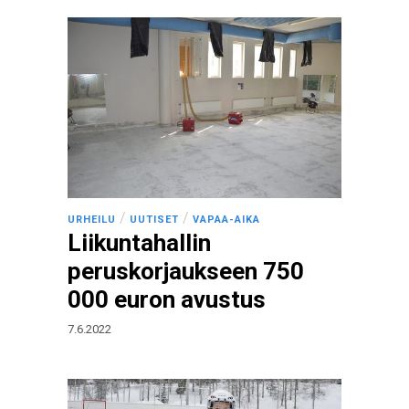
/
/
URHEILU
UUTISET
VAPAA-AIKA
Liikuntahallin
peruskorjaukseen 750
000 euron avustus
7.6.2022