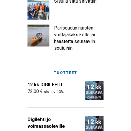
Sisulla siitä selvittiin
Parisoudun naisten
voittajakaksikolle jäi
haastetta seuraaviin
soutuihin
TUOTTEET
12 kk DIGILEHTI
72,00
€
sis. alv. 10%
Digilehti jo
voimassaoleville