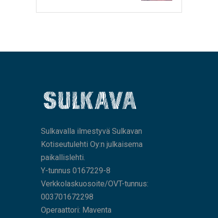
Sulkavalla ilmestyvä Sulkavan
Kotiseutulehti Oy:n julkaisema
paikallislehti.
Y-tunnus 0167229-8
Verkkolaskuosoite/OVT-tunnus:
003701672298
Operaattori: Maventa