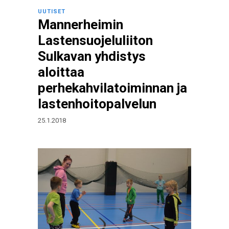
UUTISET
Mannerheimin
Lastensuojeluliiton
Sulkavan yhdistys
aloittaa
perhekahvilatoiminnan ja
lastenhoitopalvelun
25.1.2018