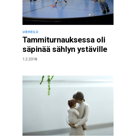
URHEILU
Tammiturnauksessa oli
säpinää sählyn ystäville
1.2.2018