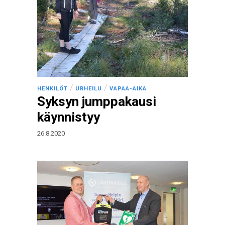
/
/
HENKILÖT
URHEILU
VAPAA-AIKA
Syksyn jumppakausi
käynnistyy
26.8.2020