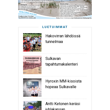
LUETUIMMAT
Hakovirran lähdössä
tunnelmaa
Sulkavan
tapahtumakalenteri
Hyroxin MM-kisoista
hopeaa Sulkavalle
Antti Ketonen keräsi
juhlakansan