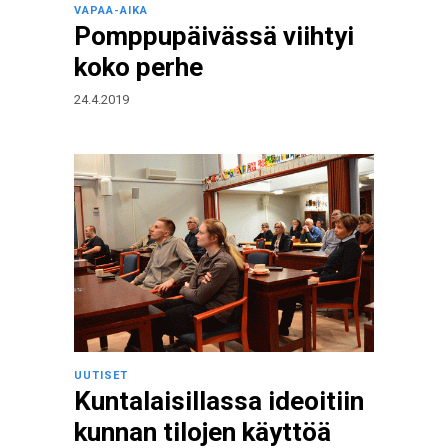
VAPAA-AIKA
Pomppupäivässä viihtyi
koko perhe
24.4.2019
UUTISET
Kuntalaisillassa ideoitiin
kunnan tilojen käyttöä