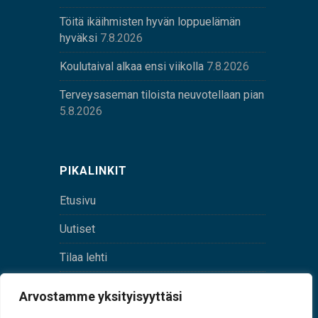
Töitä ikäihmisten hyvän loppuelämän
hyväksi
7.8.2026
Koulutaival alkaa ensi viikolla
7.8.2026
Terveysaseman tiloista neuvotellaan pian
5.8.2026
PIKALINKIT
Etusivu
Uutiset
Tilaa lehti
Yhteystiedot
Arvostamme yksityisyyttäsi
Digilehti