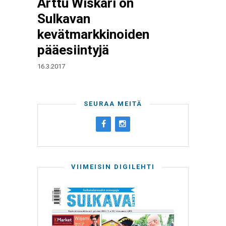
Arttu Wiskari on
Sulkavan
kevätmarkkinoiden
pääesiintyjä
16.3.2017
SEURAA MEITÄ
VIIMEISIN DIGILEHTI