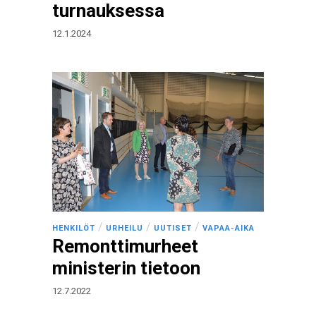
turnauksessa
12.1.2024
/
/
/
HENKILÖT
URHEILU
UUTISET
VAPAA-AIKA
Remonttimurheet
ministerin tietoon
12.7.2022