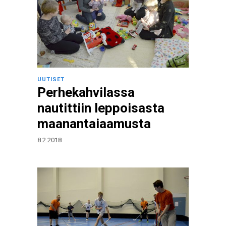
UUTISET
Perhekahvilassa
nautittiin leppoisasta
maanantaiaamusta
8.2.2018