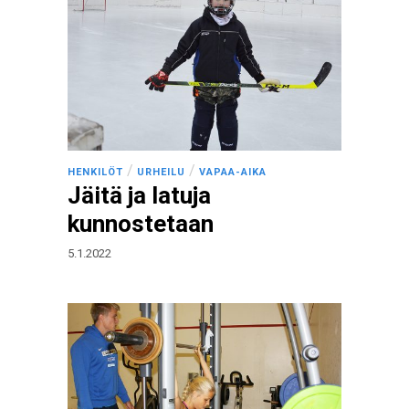
/
/
HENKILÖT
URHEILU
VAPAA-AIKA
Jäitä ja latuja
kunnostetaan
5.1.2022