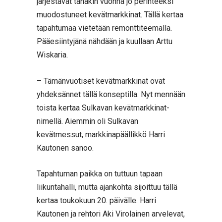
järjestävät tänäkin vuonna jo perinteeksi
muodostuneet kevätmarkkinat. Tällä kertaa
tapahtumaa vietetään remonttiteemalla.
Pääesiintyjänä nähdään ja kuullaan Arttu
Wiskaria.
– Tämänvuotiset kevätmarkkinat ovat
yhdeksännet tällä konseptilla. Nyt mennään
toista kertaa Sulkavan kevätmarkkinat-
nimellä. Aiemmin oli Sulkavan
kevätmessut, markkinapäällikkö Harri
Kautonen sanoo.
Tapahtuman paikka on tuttuun tapaan
liikuntahalli, mutta ajankohta sijoittuu tällä
kertaa toukokuun 20. päivälle. Harri
Kautonen ja rehtori Aki Virolainen arvelevat,