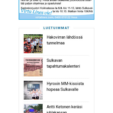
LUETUIMMAT
Hakovirran lähdössä
tunnelmaa
Sulkavan
tapahtumakalenteri
Hyroxin MM-kisoista
hopeaa Sulkavalle
Antti Ketonen keräsi
juhlakansan