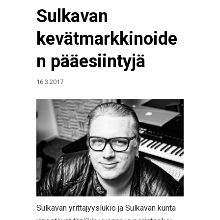
Sulkavan
kevätmarkkinoide
n pääesiintyjä
16.3.2017
Sulkavan yrittäjyyslukio ja Sulkavan kunta