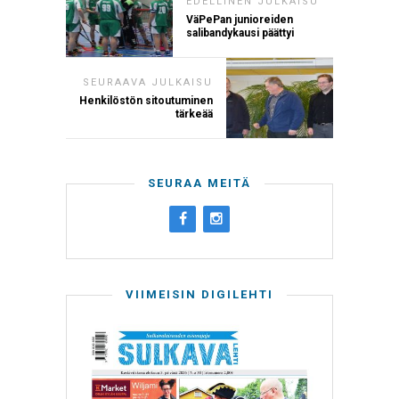
EDELLINEN JULKAISU
VäPePan junioreiden
salibandykausi päättyi
SEURAAVA JULKAISU
Henkilöstön sitoutuminen
tärkeää
SEURAA MEITÄ
VIIMEISIN DIGILEHTI