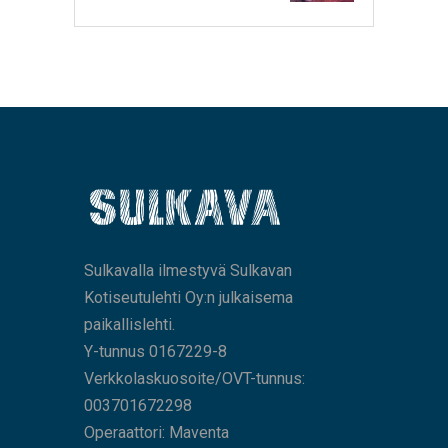
Sulkavalla ilmestyvä Sulkavan
Kotiseutulehti Oy:n julkaisema
paikallislehti.
Y-tunnus 0167229-8
Verkkolaskuosoite/OVT-tunnus:
003701672298
Operaattori: Maventa