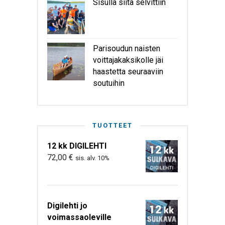
Sisulla siitä selvittiin
Parisoudun naisten
voittajakaksikolle jäi
haastetta seuraaviin
soutuihin
TUOTTEET
12 kk DIGILEHTI
72,00
€
sis. alv. 10%
Digilehti jo
voimassaoleville