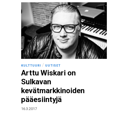
/
KULTTUURI
UUTISET
Arttu Wiskari on
Sulkavan
kevätmarkkinoiden
pääesiintyjä
16.3.2017