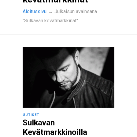
Aloitussivu
→
Julkaisun avainsana
"Sulkavan kevätmarkkinat"
UUTISET
Sulkavan
Kevätmarkkinoilla