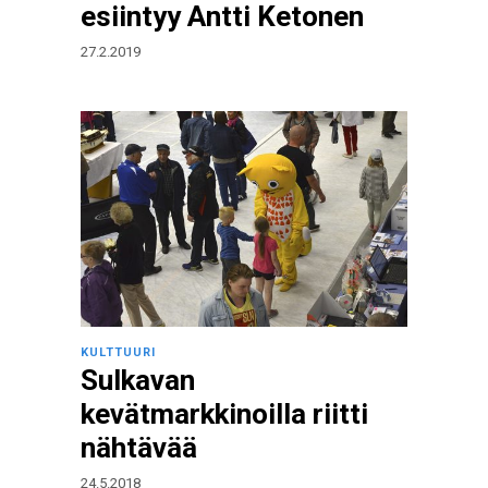
esiintyy Antti Ketonen
27.2.2019
KULTTUURI
Sulkavan
kevätmarkkinoilla riitti
nähtävää
24.5.2018