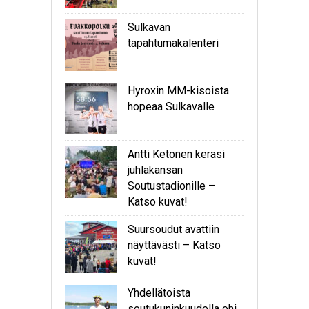
Sulkavan
tapahtumakalenteri
Hyroxin MM-kisoista
hopeaa Sulkavalle
Antti Ketonen keräsi
juhlakansan
Soutustadionille –
Katso kuvat!
Suursoudut avattiin
näyttävästi – Katso
kuvat!
Yhdellätoista
soutukuninkuudella ohi