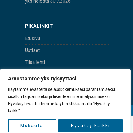
yksinolosta
30.7.2026
PIKALINKIT
Etusivu
Uutiset
Tilaa lehti
Yhteystiedot
Arvostamme yksityisyyttäsi
Digilehti
Käytämme evästeitä selauskokemuksesi parantamiseksi,
sisällön tarjoamiseksi ja liikenteemme analysoimiseksi.
Hyväksyt evästeidemme käytön klikkaamalla ”Hyväksy
kaikki”.
© Sulkava-lehti • Sulkavan Kotiseutulehti Oy • Y-
tunnus 0167229-8
Mukauta
Hyväksy kaikki
TAKAISIN YLÖS