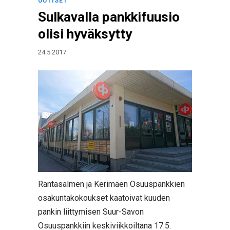
UUTISET
Sulkavalla pankkifuusio
olisi hyväksytty
24.5.2017
Rantasalmen ja Kerimäen Osuuspankkien
osakuntakokoukset kaatoivat kuuden
pankin liittymisen Suur-Savon
Osuuspankkiin keskiviikkoiltana 17.5.