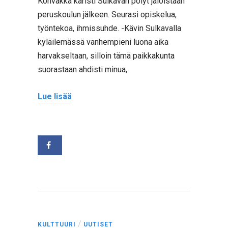
Kohvakka karisti Sulkavan pölyt jaloistaan
peruskoulun jälkeen. Seurasi opiskelua,
työntekoa, ihmissuhde. -Kävin Sulkavalla
kyläilemässä vanhempieni luona aika
harvakseltaan, silloin tämä paikkakunta
suorastaan ahdisti minua,
Lue lisää
/
KULTTUURI
UUTISET