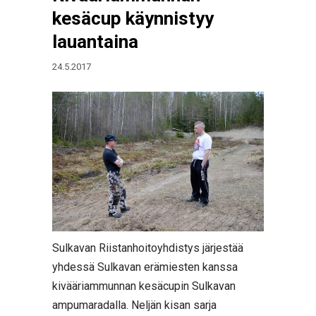
kesäcup käynnistyy
lauantaina
24.5.2017
Sulkavan Riistanhoitoyhdistys järjestää
yhdessä Sulkavan erämiesten kanssa
kivääriammunnan kesäcupin Sulkavan
ampumaradalla. Neljän kisan sarja