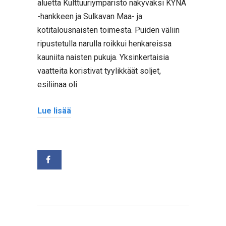
aluetta Kulttuuriympäristö näkyväksi KYNÄ
-hankkeen ja Sulkavan Maa- ja
kotitalousnaisten toimesta. Puiden väliin
ripustetulla narulla roikkui henkareissa
kauniita naisten pukuja. Yksinkertaisia
vaatteita koristivat tyylikkäät soljet,
esiliinaa oli
Lue lisää