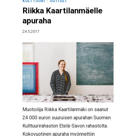
/
KULTTUURI
UUTISET
Riikka Kaartilanmäelle
apuraha
24.5.2017
Muotoilija Riikka Kaartilanmäki on saanut
24 000 euron suuruisen apurahan Suomen
Kulttuurirahaston Etelä-Savon rahastolta.
Kokovuotinen apuraha myönnettiin