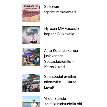
Sulkavan
tapahtumakalenteri
Hyroxin MM-kisoista
hopeaa Sulkavalle
Antti Ketonen keräsi
juhlakansan
Soutustadionille –
Katso kuvat!
Suursoudut avattiin
näyttävästi – Katso
kuvat!
Yhdellätoista
soutukuninkuudella ohi