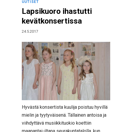
UUTISET
Lapsikuoro ihastutti
kevätkonsertissa
24.5.2017
Hyvästä konsertista kuulija poistuu hyvillä
mielin ja tyytyväisenä. Tällainen antoisa ja
viihdyttävä musiikkituokio koettiin
maanantai-iltana seurakuntatalolla, kun