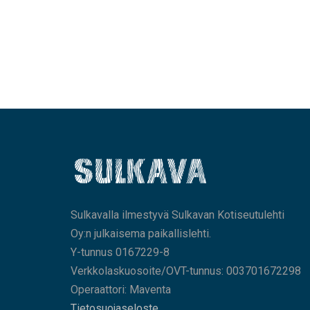
Sulkavalla ilmestyvä Sulkavan Kotiseutulehti
Oy:n julkaisema paikallislehti.
Y-tunnus 0167229-8
Verkkolaskuosoite/OVT-tunnus: 003701672298
Operaattori: Maventa
Tietosuojaseloste