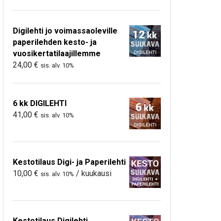
Digilehti jo voimassaoleville
paperilehden kesto- ja
vuosikertatilaajillemme
24,00
€
sis. alv. 10%
6 kk DIGILEHTI
41,00
€
sis. alv. 10%
Kestotilaus Digi- ja Paperilehti
10,00
€
/ kuukausi
sis. alv. 10%
Kestotilaus Digilehti