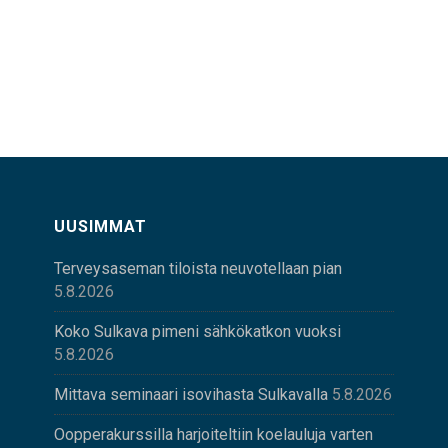
UUSIMMAT
Terveysaseman tiloista neuvotellaan pian
5.8.2026
Koko Sulkava pimeni sähkökatkon vuoksi
5.8.2026
Mittava seminaari isovihasta Sulkavalla
5.8.2026
Oopperakurssilla harjoiteltiin koelauluja varten