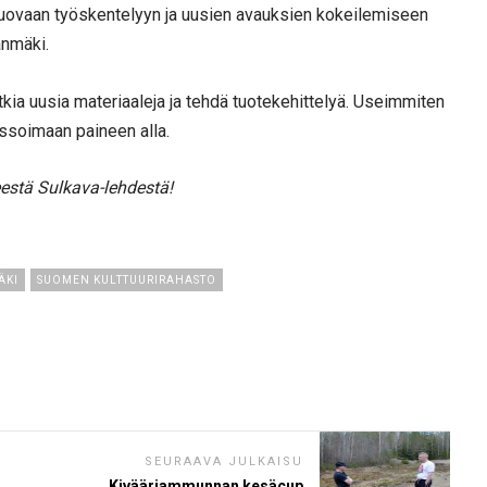
luovaan työskentelyyn ja uusien avauksien kokeilemiseen
anmäki.
utkia uusia materiaaleja ja tehdä tuotekehittelyä. Useimmiten
essoimaan paineen alla.
eestä Sulkava-lehdestä!
ÄKI
SUOMEN KULTTUURIRAHASTO
SEURAAVA JULKAISU
Kivääriammunnan kesäcup