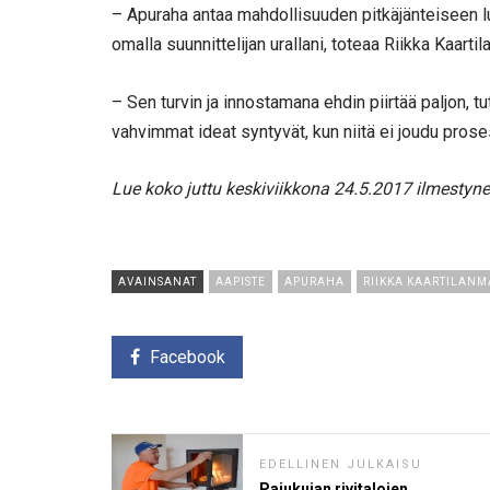
– Apuraha antaa mahdollisuuden pitkäjänteiseen 
omalla suunnittelijan urallani, toteaa Riikka Kaartil
– Sen turvin ja innostamana ehdin piirtää paljon, t
vahvimmat ideat syntyvät, kun niitä ei joudu pros
Lue koko juttu keskiviikkona 24.5.2017 ilmestyn
AVAINSANAT
AAPISTE
APURAHA
RIIKKA KAARTILANM
Facebook
EDELLINEN JULKAISU
Pajukujan rivitalojen