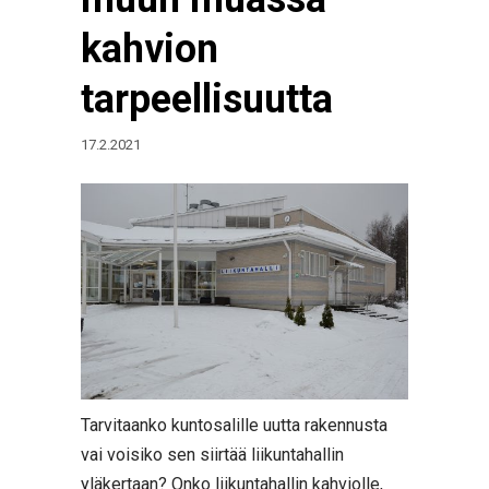
kahvion
tarpeellisuutta
17.2.2021
Tarvitaanko kuntosalille uutta rakennusta
vai voisiko sen siirtää liikuntahallin
yläkertaan? Onko liikuntahallin kahviolle,