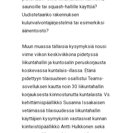
saunoille tai squash-hallille käyttöä?
Uudistetaanko rakennuksen
kulunvalvontajärjestelmä tai esimerkiksi
äänentoisto?
Muun muassa tällaisia kysymyksiä nousi
viime viikon keskiviikkona pidetyssä
liikuntahallin ja kuntosalin peruskorjausta
koskevassa kuntalais-illassa. Etänä
pidettyyn tilaisuuteen osallistui Teams-
sovelluksen kautta noin 30 liikuntahallin
korjauksesta kiinnostunutta kuntalaista. Vs.
kehittämispäällikkö Susanna Issakaisen
vetämässä tilaisuudessa liikuntahallin
käyttäjien kysymyksiin vastasivat kunnan
kiinteistöpäällikkö Antti Hulkkonen sekä