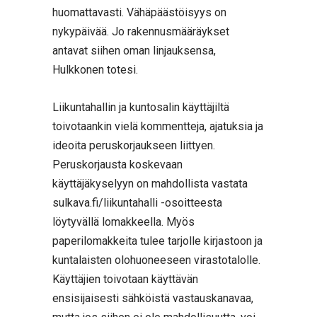
huomattavasti. Vähäpäästöisyys on
nykypäivää. Jo rakennusmääräykset
antavat siihen oman linjauksensa,
Hulkkonen totesi.
Liikuntahallin ja kuntosalin käyttäjiltä
toivotaankin vielä kommentteja, ajatuksia ja
ideoita peruskorjaukseen liittyen.
Peruskorjausta koskevaan
käyttäjäkyselyyn on mahdollista vastata
sulkava.fi/liikuntahalli -osoitteesta
löytyvällä lomakkeella. Myös
paperilomakkeita tulee tarjolle kirjastoon ja
kuntalaisten olohuoneeseen virastotalolle.
Käyttäjien toivotaan käyttävän
ensisijaisesti sähköistä vastauskanavaa,