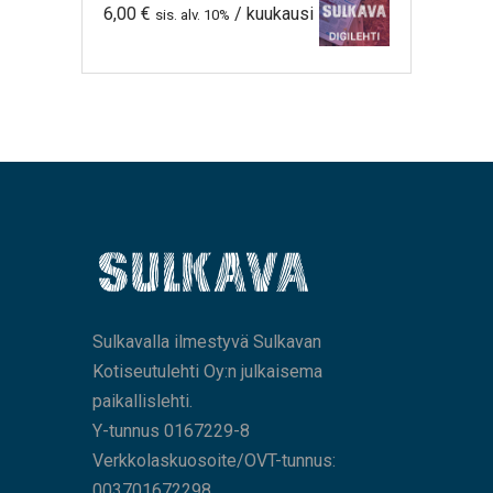
6,00
€
/ kuukausi
sis. alv. 10%
Sulkavalla ilmestyvä Sulkavan
Kotiseutulehti Oy:n julkaisema
paikallislehti.
Y-tunnus 0167229-8
Verkkolaskuosoite/OVT-tunnus:
003701672298