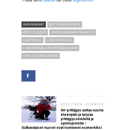
AVAINSANAT
ANTTI HULKKONEN
ARTO TILAEUS
JÄRVI-SAIMAAN PALVELUT
KUNTOSALI
LIIKUNTAHALLI
LIIKUNTAHALLIN PERUSKORJAUS
TIMO RUOTSALAINEN
EDELLINEN JULKAISU
4H-yrittäjyys auttaa nuorta
eteenpäin ja tarjoaa
yrittäjyysseteleitä ja
opintopisteitä –
Sulkavalaiset nuoret ovat toimineet esimerkiksi