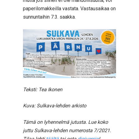
mutta jos siihen ei ole mahdollisuutta, voi
paperilomakkeilla vastata. Vastausaikaa on
sunnuntaihin 7.3. saakka.
Teksti: Tea Ikonen
Kuva: Sulkava-lehden arkisto
Tämä on lyhennelmä jutusta. Lue koko
juttu Sulkava-lehden numerosta 7/2021.
Tilaa lehti
täältä
tai osta
digiversio
!