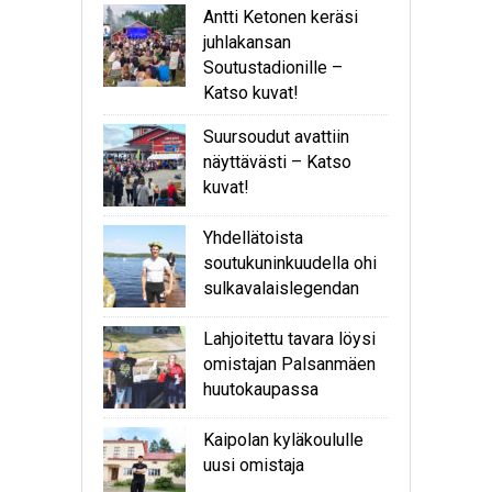
Antti Ketonen keräsi
juhlakansan
Soutustadionille –
Katso kuvat!
Suursoudut avattiin
näyttävästi – Katso
kuvat!
Yhdellätoista
soutukuninkuudella ohi
sulkavalaislegendan
Lahjoitettu tavara löysi
omistajan Palsanmäen
huutokaupassa
Kaipolan kyläkoululle
uusi omistaja