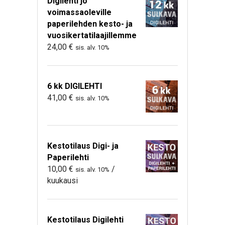
Digilehti jo
voimassaoleville
paperilehden kesto- ja
vuosikertatilaajillemme
24,00
€
sis. alv. 10%
6 kk DIGILEHTI
41,00
€
sis. alv. 10%
Kestotilaus Digi- ja
Paperilehti
10,00
€
/
sis. alv. 10%
kuukausi
Kestotilaus Digilehti