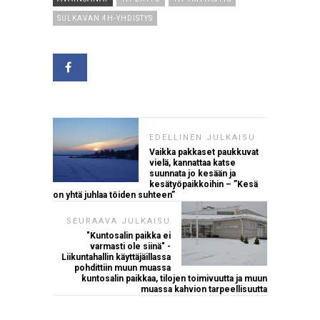
SULKAVAN 4H-YHDISTYS
EDELLINEN JULKAISU
Vaikka pakkaset paukkuvat
vielä, kannattaa katse
suunnata jo kesään ja
kesätyöpaikkoihin – ”Kesä
on yhtä juhlaa töiden suhteen”
SEURAAVA JULKAISU
"Kuntosalin paikka ei
varmasti ole siinä" -
Liikuntahallin käyttäjäillassa
pohdittiin muun muassa
kuntosalin paikkaa, tilojen toimivuutta ja muun
muassa kahvion tarpeellisuutta