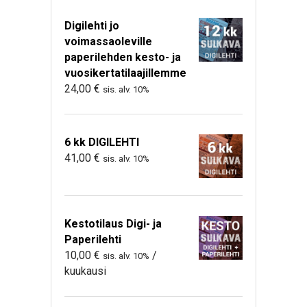
Digilehti jo
voimassaoleville
paperilehden kesto- ja
vuosikertatilaajillemme
24,00
€
sis. alv. 10%
6 kk DIGILEHTI
41,00
€
sis. alv. 10%
Kestotilaus Digi- ja
Paperilehti
10,00
€
/
sis. alv. 10%
kuukausi