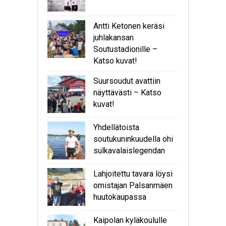
Antti Ketonen keräsi
juhlakansan
Soutustadionille –
Katso kuvat!
Suursoudut avattiin
näyttävästi – Katso
kuvat!
Yhdellätoista
soutukuninkuudella ohi
sulkavalaislegendan
Lahjoitettu tavara löysi
omistajan Palsanmäen
huutokaupassa
Kaipolan kyläkoululle