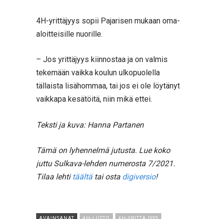
4H-yrittäjyys sopii Pajarisen mukaan oma-
aloitteisille nuorille.
– Jos yrittäjyys kiinnostaa ja on valmis
tekemään vaikka koulun ulkopuolella
tällaista lisähommaa, tai jos ei ole löytänyt
vaikkapa kesätöitä, niin mikä ettei.
Teksti ja kuva: Hanna Partanen
Tämä on lyhennelmä jutusta. Lue koko
juttu Sulkava-lehden numerosta 7/2021.
Tilaa lehti
täältä
tai osta
digiversio
!
AVAINSANAT
4H-LIITTO
4H-YRITTÄJYYS