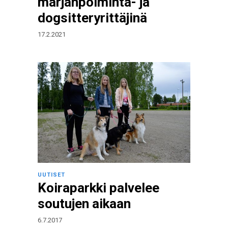
marjanpoiminta- ja
dogsitteryrittäjinä
17.2.2021
UUTISET
Koiraparkki palvelee
soutujen aikaan
6.7.2017