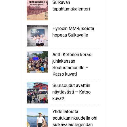
Sulkavan
tapahtumakalenteri
Hyroxin MM-kisoista
hopeaa Sulkavalle
Antti Ketonen keräsi
juhlakansan
Soutustadionille –
Katso kuvat!
Suursoudut avattiin
näyttävästi – Katso
kuvat!
Yhdellätoista
soutukuninkuudella ohi
sulkavalaislegendan