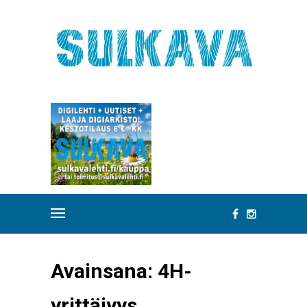
Avainsana:
4H-
yrittäjyys