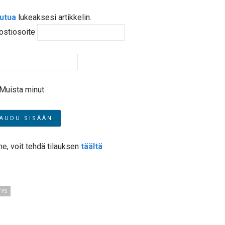
autua
lukeaksesi artikkelin.
ostiosoite
Muista minut
me, voit tehdä tilauksen
täältä
TYS