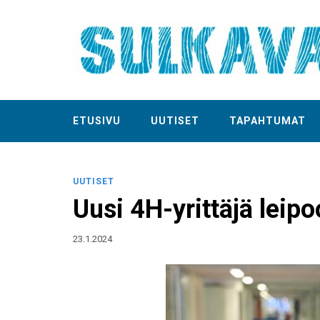
ETUSIVU
UUTISET
TAPAHTUMAT
UUTISET
Uusi 4H-yrittäjä leipo
23.1.2024