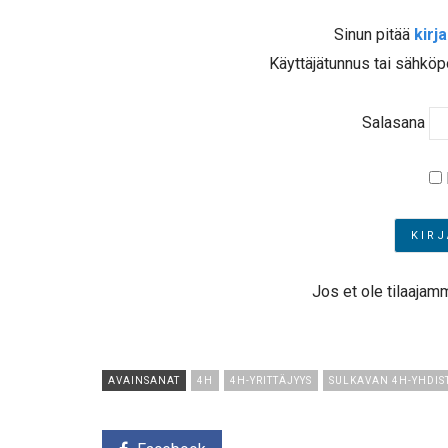
Sinun pitää
kirj
Käyttäjätunnus tai sähköp
Salasana
Jos et ole tilaajam
AVAINSANAT
4H
4H-YRITTÄJYYS
SULKAVAN 4H-YHDIS