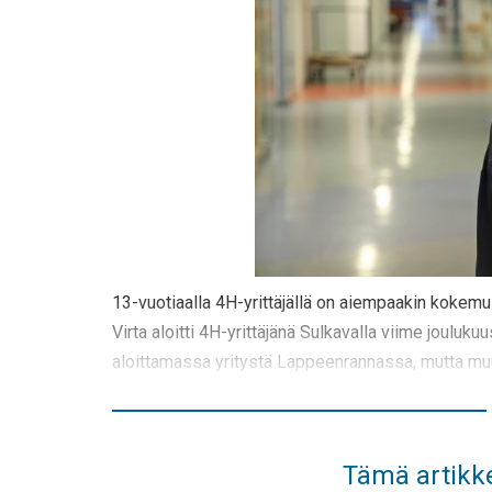
13-vuotiaalla 4H-yrittäjällä on aiempaakin kokemu
Virta aloitti 4H-yrittäjänä Sulkavalla viime jouluku
aloittamassa yritystä Lappeenrannassa, mutta muut
Tämä artikke