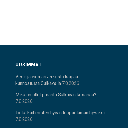
UUSIMMAT
Vesi- ja viemäriverkosto kaipaa
kunnostusta Sulkavalla
7.8.2026
Mikä on ollut parasta Sulkavan kesässä?
7.8.2026
Töitä ikäihmisten hyvän loppuelämän hyväksi
7.8.2026