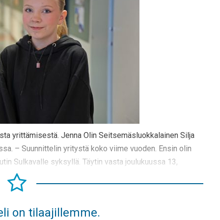
sta yrittämisestä. Jenna Olin Seitsemäsluokkalainen Silja
ussa. – Suunnittelin yritystä koko viime vuoden. Ensin olin
in Sulkavalle syksyllä. Täytin vasta joulukuussa 13,
li on tilaajillemme.