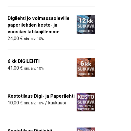
Digilehti jo voimassaoleville
paperilehden kesto- ja
vuosikertatilaajillemme
24,00
€
sis. alv. 10%
6 kk DIGILEHTI
41,00
€
sis. alv. 10%
Kestotilaus Digi- ja Paperilehti
10,00
€
/ kuukausi
sis. alv. 10%
Kestotilaus Digilehti