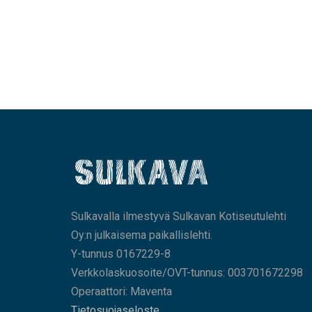
Sulkavalla ilmestyvä Sulkavan Kotiseutulehti
Oy:n julkaisema paikallislehti.
Y-tunnus 0167229-8
Verkkolaskuosoite/OVT-tunnus: 003701672298
Operaattori: Maventa
Tietosuojaseloste