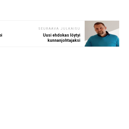
SEURAAVA JULKAISU
pi
Uusi ehdokas löytyi
kunnanjohtajaksi