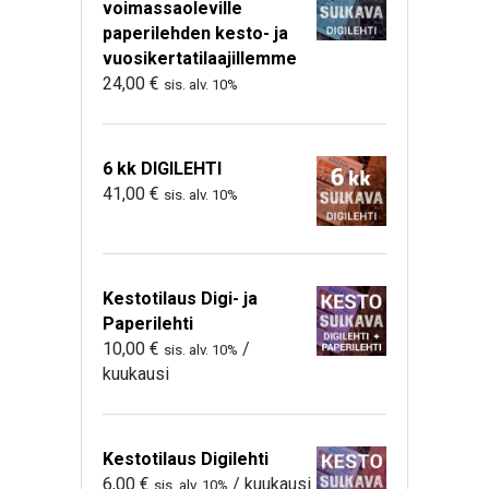
voimassaoleville
paperilehden kesto- ja
vuosikertatilaajillemme
24,00
€
sis. alv. 10%
6 kk DIGILEHTI
41,00
€
sis. alv. 10%
Kestotilaus Digi- ja
Paperilehti
10,00
€
/
sis. alv. 10%
kuukausi
Kestotilaus Digilehti
6,00
€
/ kuukausi
sis. alv. 10%