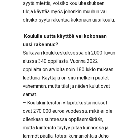
syytä miettiä, voisiko koulukeskuksen
tiloja käyttää myös johonkin muuhun vai
olisiko syytä rakentaa kokonaan uusi koulu.
Koululle uutta käyttöä vai kokonaan
uusi rakennus?
Sulkavan koulukeskuksessa oli 2000-luvun
alussa 340 oppilasta. Vuonna 2022
oppilaita on arviolta noin 180 lukio mukaan
luettuna. Käyttäjiä on siis melkein puolet
vähemmän, mutta tilat ja niiden kulut ovat
samat.
– Koulukiinteistön ylläpitokustannukset
ovat 270 000 euroa vuodessa, mikä ei ole
ollenkaan suhteessa oppilasmäärään,
mutta kiinteistö täytyy pitää kunnossa ja
lämmöt päällä, totesi kunnanjohtaja Juho