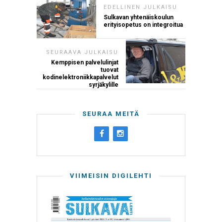
EDELLINEN JULKAISU
Sulkavan yhtenäiskoulun
erityisopetus on integroitua
SEURAAVA JULKAISU
Kemppisen palvelulinjat
tuovat
kodinelektroniikkapalvelut
syrjäkylille
SEURAA MEITÄ
VIIMEISIN DIGILEHTI