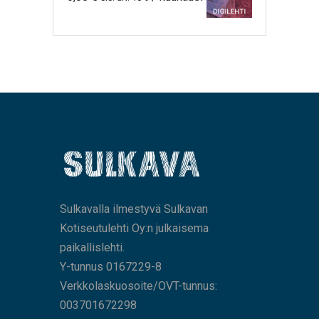
Sulkavalla ilmestyvä Sulkavan
Kotiseutulehti Oy:n julkaisema
paikallislehti.
Y-tunnus 0167229-8
Verkkolaskuosoite/OVT-tunnus:
003701672298