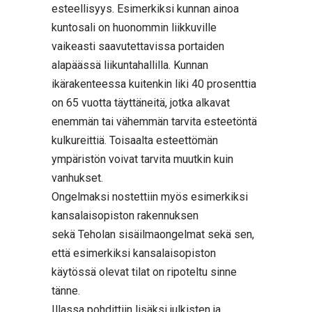
esteellisyys. Esimerkiksi kunnan ainoa
kuntosali on huonommin liikkuville
vaikeasti saavutettavissa portaiden
alapäässä liikuntahallilla. Kunnan
ikärakenteessa kuitenkin liki 40 prosenttia
on 65 vuotta täyttäneitä, jotka alkavat
enemmän tai vähemmän tarvita esteetöntä
kulkureittiä. Toisaalta esteettömän
ympäristön voivat tarvita muutkin kuin
vanhukset.
Ongelmaksi nostettiin myös esimerkiksi
kansalaisopiston rakennuksen
sekä Teholan sisäilmaongelmat sekä sen,
että esimerkiksi kansalaisopiston
käytössä olevat tilat on ripoteltu sinne
tänne.
Illassa pohdittiin lisäksi julkisten ja