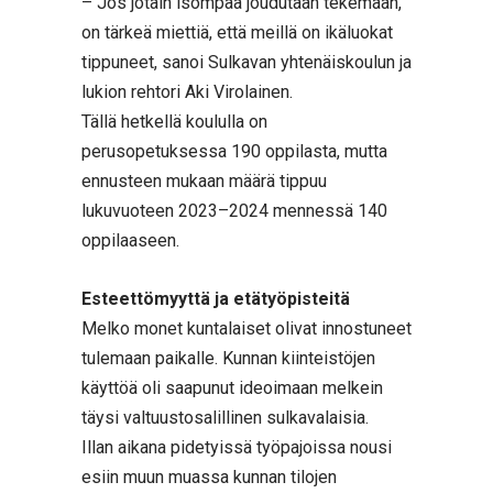
– Jos jotain isompaa joudutaan tekemään,
on tärkeä miettiä, että meillä on ikäluokat
tippuneet, sanoi Sulkavan yhtenäiskoulun ja
lukion rehtori Aki Virolainen.
Tällä hetkellä koululla on
perusopetuksessa 190 oppilasta, mutta
ennusteen mukaan määrä tippuu
lukuvuoteen 2023–2024 mennessä 140
oppilaaseen.
Esteettömyyttä ja etätyöpisteitä
Melko monet kuntalaiset olivat innostuneet
tulemaan paikalle. Kunnan kiinteistöjen
käyttöä oli saapunut ideoimaan melkein
täysi valtuustosalillinen sulkavalaisia.
Illan aikana pidetyissä työpajoissa nousi
esiin muun muassa kunnan tilojen