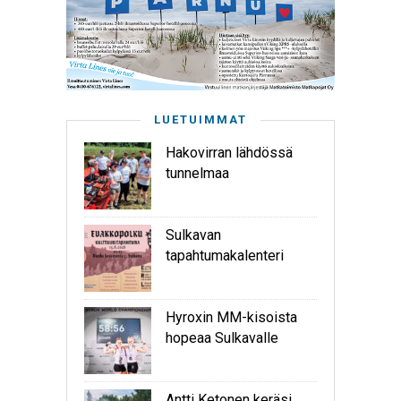
LUETUIMMAT
Hakovirran lähdössä
tunnelmaa
Sulkavan
tapahtumakalenteri
Hyroxin MM-kisoista
hopeaa Sulkavalle
Antti Ketonen keräsi