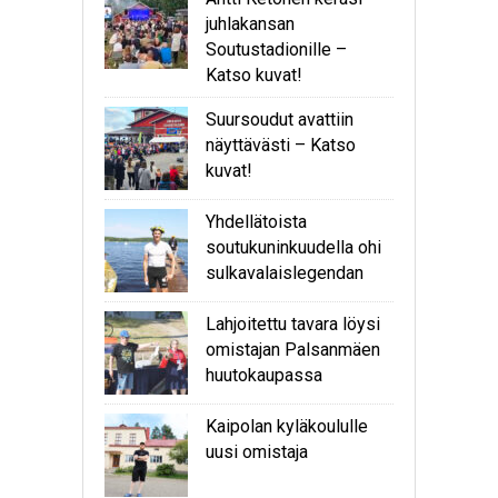
juhlakansan
Soutustadionille –
Katso kuvat!
Suursoudut avattiin
näyttävästi – Katso
kuvat!
Yhdellätoista
soutukuninkuudella ohi
sulkavalaislegendan
Lahjoitettu tavara löysi
omistajan Palsanmäen
huutokaupassa
Kaipolan kyläkoululle
uusi omistaja