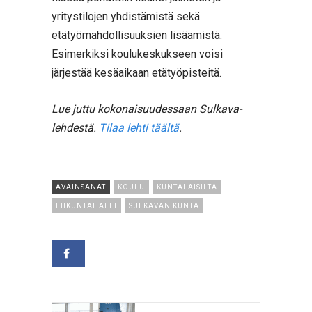
yritystilojen yhdistämistä sekä
etätyömahdollisuuksien lisäämistä.
Esimerkiksi koulukeskukseen voisi
järjestää kesäaikaan etätyöpisteitä.
Lue juttu kokonaisuudessaan Sulkava-
lehdestä.
Tilaa lehti täältä
.
AVAINSANAT
KOULU
KUNTALAISILTA
LIIKUNTAHALLI
SULKAVAN KUNTA