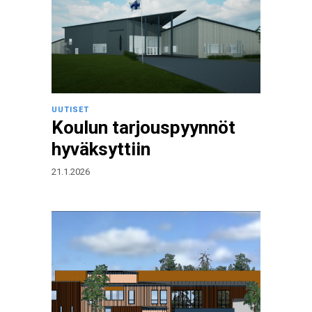
UUTISET
Koulun tarjouspyynnöt
hyväksyttiin
21.1.2026