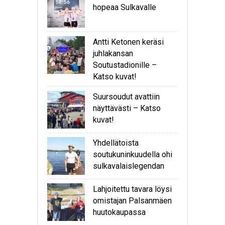
hopeaa Sulkavalle
Antti Ketonen keräsi
juhlakansan
Soutustadionille –
Katso kuvat!
Suursoudut avattiin
näyttävästi – Katso
kuvat!
Yhdellätoista
soutukuninkuudella ohi
sulkavalaislegendan
Lahjoitettu tavara löysi
omistajan Palsanmäen
huutokaupassa