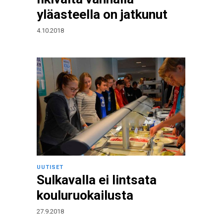
yläasteella on jatkunut
4.10.2018
UUTISET
Sulkavalla ei lintsata
kouluruokailusta
27.9.2018