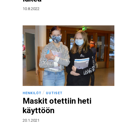
10.8.2022
/
HENKILÖT
UUTISET
Maskit otettiin heti
käyttöön
20.1.2021