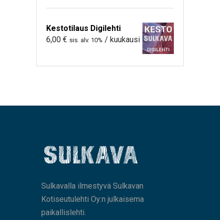
Kestotilaus Digilehti
6,00
€
/ kuukausi
sis. alv. 10%
Sulkavalla ilmestyvä Sulkavan
Kotiseutulehti Oy:n julkaisema
paikallislehti.