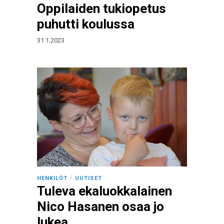
Oppilaiden tukiopetus
puhutti koulussa
31.1.2023
/
HENKILÖT
UUTISET
Tuleva ekaluokkalainen
Nico Hasanen osaa jo
lukea