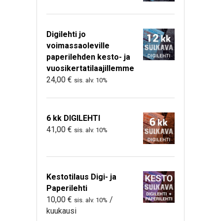
Digilehti jo
voimassaoleville
paperilehden kesto- ja
vuosikertatilaajillemme
24,00
€
sis. alv. 10%
6 kk DIGILEHTI
41,00
€
sis. alv. 10%
Kestotilaus Digi- ja
Paperilehti
10,00
€
/
sis. alv. 10%
kuukausi