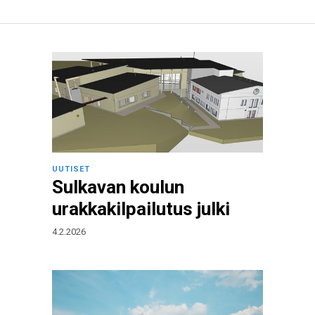
UUTISET
Sulkavan koulun
urakkakilpailutus julki
4.2.2026