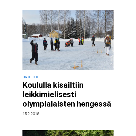
URHEILU
Koululla kisailtiin
leikkimielisesti
olympialaisten hengessä
15.2.2018