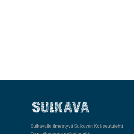
Sulkavalla ilmestyvä Sulkavan Kotiseutulehti