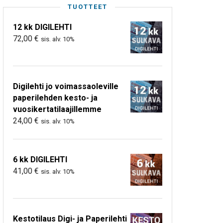
TUOTTEET
12 kk DIGILEHTI
72,00
€
sis. alv. 10%
Digilehti jo voimassaoleville
paperilehden kesto- ja
vuosikertatilaajillemme
24,00
€
sis. alv. 10%
6 kk DIGILEHTI
41,00
€
sis. alv. 10%
Kestotilaus Digi- ja Paperilehti