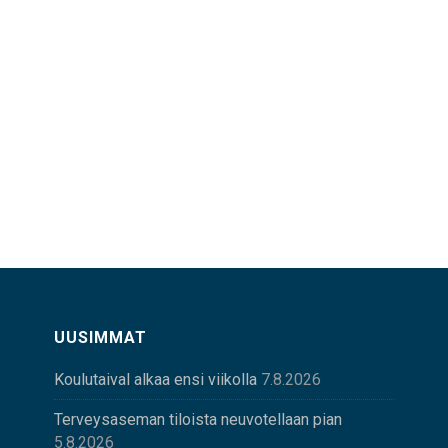
UUSIMMAT
Koulutaival alkaa ensi viikolla
7.8.2026
Terveysaseman tiloista neuvotellaan pian
5.8.2026