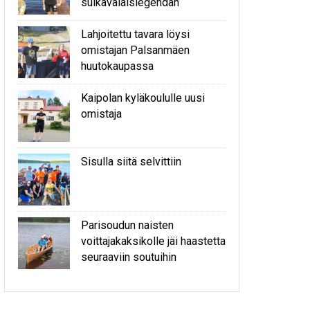
sulkavalaislegendan
Lahjoitettu tavara löysi
omistajan Palsanmäen
huutokaupassa
Kaipolan kyläkoululle uusi
omistaja
Sisulla siitä selvittiin
Parisoudun naisten
voittajakaksikolle jäi haastetta
seuraaviin soutuihin