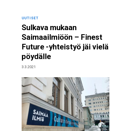
UUTISET
Sulkava mukaan
Saimaailmiöön – Finest
Future -yhteistyö jäi vielä
pöydälle
3.3.2021