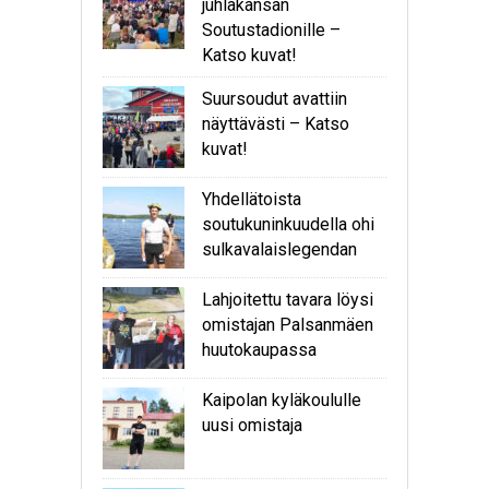
juhlakansan
Soutustadionille –
Katso kuvat!
Suursoudut avattiin
näyttävästi – Katso
kuvat!
Yhdellätoista
soutukuninkuudella ohi
sulkavalaislegendan
Lahjoitettu tavara löysi
omistajan Palsanmäen
huutokaupassa
Kaipolan kyläkoululle
uusi omistaja