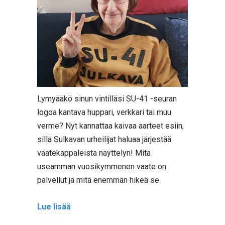
Lymyääkö sinun vintilläsi SU-41 -seuran
logoa kantava huppari, verkkari tai muu
verme? Nyt kannattaa kaivaa aarteet esiin,
sillä Sulkavan urheilijat haluaa järjestää
vaatekappaleista näyttelyn! Mitä
useamman vuosikymmenen vaate on
palvellut ja mitä enemmän hikeä se
Lue lisää