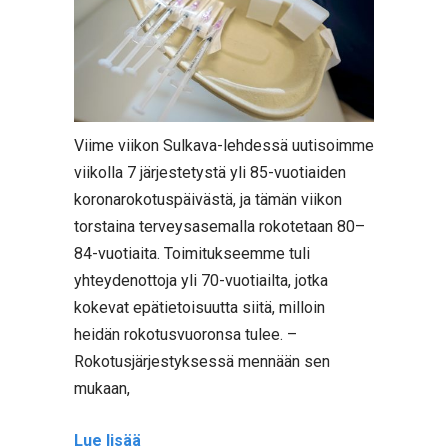
Viime viikon Sulkava-lehdessä uutisoimme
viikolla 7 järjestetystä yli 85-vuotiaiden
koronarokotuspäivästä, ja tämän viikon
torstaina terveysasemalla rokotetaan 80–
84-vuotiaita. Toimitukseemme tuli
yhteydenottoja yli 70-vuotiailta, jotka
kokevat epätietoisuutta siitä, milloin
heidän rokotusvuoronsa tulee. –
Rokotusjärjestyksessä mennään sen
mukaan,
Lue lisää