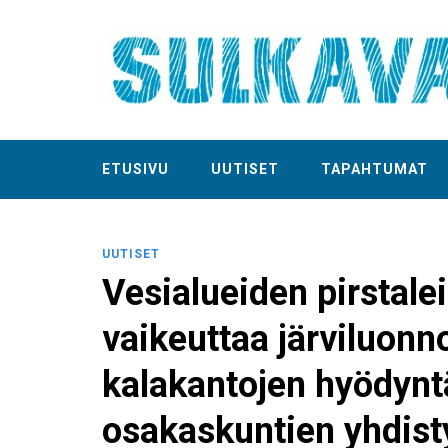
ETUSIVU
UUTISET
TAPAHTUMAT
UUTISET
Vesialueiden pirstale
vaikeuttaa järviluonn
kalakantojen hyödynt
osakaskuntien yhdist