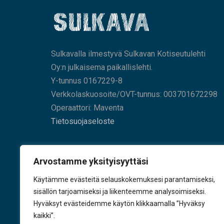
Sulkavalla ilmestyvä Sulkavan Kotiseutulehti
Oy:n julkaisema paikallislehti.
Y-tunnus 0167229-8
Verkkolaskuosoite/OVT-tunnus: 003701672298
Operaattori: Maventa
Tietosuojaseloste
HAE SIVUILTAMME
Arvostamme yksityisyyttäsi
Käytämme evästeitä selauskokemuksesi parantamiseksi,
sisällön tarjoamiseksi ja liikenteemme analysoimiseksi.
Hyväksyt evästeidemme käytön klikkaamalla ”Hyväksy
KÄY TYKKÄÄMÄSSÄ
kaikki”.