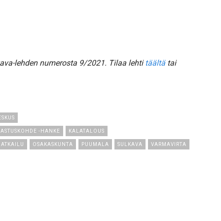
ava-lehden numerosta 9/2021. Tilaa lehti
täältä
tai
ESKUS
ALASTUSKOHDE -HANKE
KALATALOUS
ATKAILU
OSAKASKUNTA
PUUMALA
SULKAVA
VARMAVIRTA