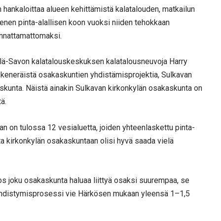
n hankaloittaa alueen kehittämistä kalatalouden, matkailun
ienen pinta-alallisen koon vuoksi niiden tehokkaan
annattamattomaksi.
elä-Savon kalatalouskeskuksen kalatalousneuvoja Harry
skeneräistä osakaskuntien yhdistämisprojektia, Sulkavan
askunta. Näistä ainakin Sulkavan kirkonkylän osakaskunta on
ä.
an on tulossa 12 vesialuetta, joiden yhteenlaskettu pinta-
ta kirkonkylän osakaskuntaan olisi hyvä saada vielä
s joku osakaskunta haluaa liittyä osaksi suurempaa, se
yhdistymisprosessi vie Härkösen mukaan yleensä 1–1,5