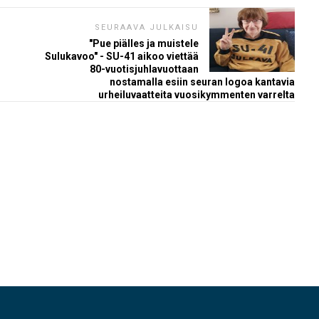
SEURAAVA JULKAISU
"Pue piälles ja muistele
Sulukavoo" - SU-41 aikoo viettää
80-vuotisjuhlavuottaan
nostamalla esiin seuran logoa kantavia
urheiluvaatteita vuosikymmenten varrelta