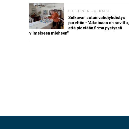
EDELLINEN JULKAISU
Sulkavan sotainvalidiyhdistys
purettiin - "Aikoinaan on sovittu,
että pidetään firma pystyssä
viimeiseen mieheen"