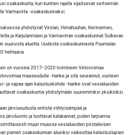
usi osakaskunta, kun kuntien rajalla sijaitsevat seitsemän
lä-Varmavirta -osakaskunnaksi.
ouksessa yhdistyvät Virolan, Himahuuhan, Keriniemen,
elta ja Karjulanmäen ja Varmavirran osakaskunnat Sulkavan
rin suuruista aluetta. Uudesta osakaskunnasta Puumalan
03 hehtaaria.
nen on vuosina 2017–2020 toimineen Vetovoimaa
tovoimaa maaseudulle -hanke ja sitä seurannut, vuoteen
vi- ja vapaa-ajan kalastuskohde -hanke ovat vesialueiden
 auttavat osakaskuntia yhdistymään suuremmiksi yksiköiksi.
aan järviseudusta entistä viihtyisämpää ja
järviluonto ja tuottavat kalakannat, joiden tarjoamia
ysimittaisesti muun muassa vesialueiden pirstaleisen
ean pienen osakaskunnan alueiksi vaikeuttaa kalastuslupien