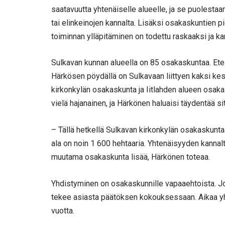
saatavuutta yhtenäiselle alueelle, ja se puolestaa
tai elinkeinojen kannalta. Lisäksi osakaskuntien p
toiminnan ylläpitäminen on todettu raskaaksi ja k
Sulkavan kunnan alueella on 85 osakaskuntaa. Et
Härkösen pöydällä on Sulkavaan liittyen kaksi ke
kirkonkylän osakaskunta ja Iitlahden alueen osak
vielä hajanainen, ja Härkönen haluaisi täydentää sit
– Tällä hetkellä Sulkavan kirkonkylän osakaskunta
ala on noin 1 600 hehtaaria. Yhtenäisyyden kannal
muutama osakaskunta lisää, Härkönen toteaa.
Yhdistyminen on osakaskunnille vapaaehtoista. Jo
tekee asiasta päätöksen kokouksessaan. Aikaa 
vuotta.