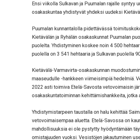
Ensi viikolla Sulkavan ja Puumalan rajalle syntyy u
osakaskuntaa yhdistyvät yhdeksi uudeksi Kietävä
Puumalan kunnantalolla pidettävässä toimituskok
Kietävälän ja Ryhälän osakaskunnat Puumalan puol
puolelta. Yhdistyminen koskee noin 4 500 hehtaa
puolella on 3 541 hehtaaria ja Sulkavan puolella 9
Kietävälä-Varmavirta-osakaskunnan muodostumi
maaseudulle -hankkeen viimeisimpiä hedelmiä. Ve
2022 asti toimiva Etelä-Savosta vetovoimaisin jär
osakaskuntatoiminnan kehittämishankkeita, jotka
Yhdistymistarpeen taustalla on halu kehittää Saim
vetovoimaisempaa aluetta. Etelä-Savossa on kaunis 
mahdollisuuksia ei ole pystytty hyödyntämään tä
omistajuuden vuoksi. Vesistöjen jakautuminen us