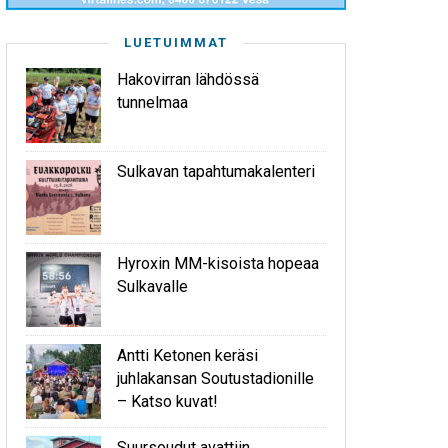
LUETUIMMAT
Hakovirran lähdössä
tunnelmaa
Sulkavan tapahtumakalenteri
Hyroxin MM-kisoista hopeaa
Sulkavalle
Antti Ketonen keräsi
juhlakansan Soutustadionille
– Katso kuvat!
Suursoudut avattiin