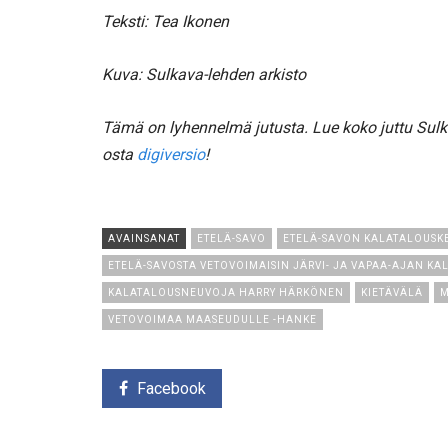
Teksti: Tea Ikonen
Kuva: Sulkava-lehden arkisto
Tämä on lyhennelmä jutusta. Lue koko juttu Sulk
osta
digiversio
!
AVAINSANAT
ETELÄ-SAVO
ETELÄ-SAVON KALATALOUSK
ETELÄ-SAVOSTA VETOVOIMAISIN JÄRVI- JA VAPAA-AJAN K
KALATALOUSNEUVOJA HARRY HÄRKÖNEN
KIETÄVÄLÄ
M
VETOVOIMAA MAASEUDULLE -HANKE
Facebook