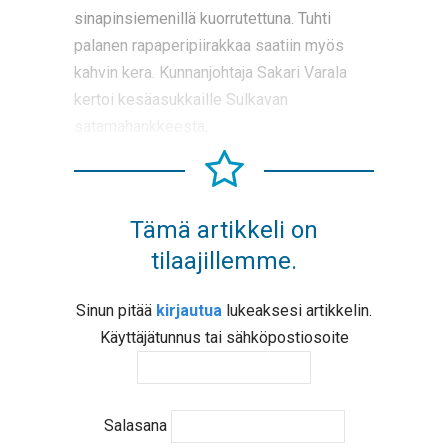
sinapinsiemenillä kuorrutettuna. Tuhti
palanen rapaperipiirakkaa saatiin myös
kahvin kera. Kunnanjohtaja Sakari Varala
kertoi kesäasukkaille Sulkavan
satamahankkeesta,
Tämä artikkeli on
tilaajillemme.
Sinun pitää
kirjautua
lukeaksesi artikkelin.
Käyttäjätunnus tai sähköpostiosoite
Salasana