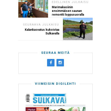
EDELLINEN JULKAISU
Marimakasiinin
ensimmäisen saunan
remontti loppusuoralla
SEURAAVA JULKAISU
Kalankasvatus kukoistaa
Sulkavalla
SEURAA MEITÄ
VIIMEISIN DIGILEHTI