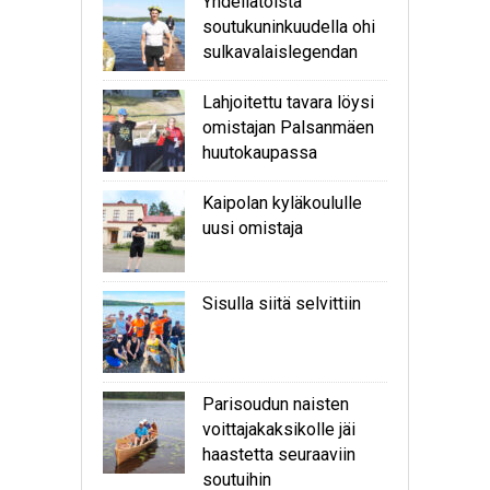
Yhdellätoista
soutukuninkuudella ohi
sulkavalaislegendan
Lahjoitettu tavara löysi
omistajan Palsanmäen
huutokaupassa
Kaipolan kyläkoululle
uusi omistaja
Sisulla siitä selvittiin
Parisoudun naisten
voittajakaksikolle jäi
haastetta seuraaviin
soutuihin