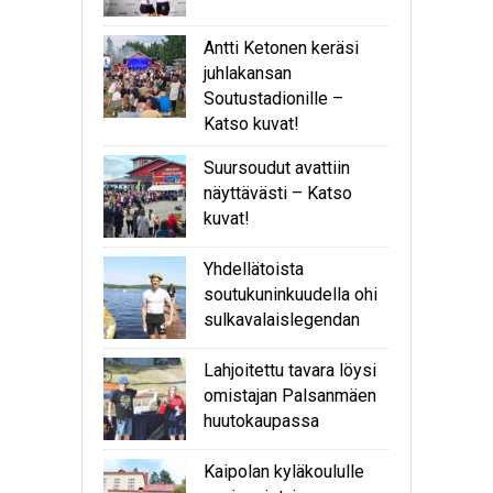
Antti Ketonen keräsi
juhlakansan
Soutustadionille –
Katso kuvat!
Suursoudut avattiin
näyttävästi – Katso
kuvat!
Yhdellätoista
soutukuninkuudella ohi
sulkavalaislegendan
Lahjoitettu tavara löysi
omistajan Palsanmäen
huutokaupassa
Kaipolan kyläkoululle