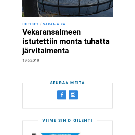
/
UUTISET
VAPAA-AIKA
Vekaransalmeen
istutettiin monta tuhatta
järvitaimenta
19.6.2019
SEURAA MEITÄ
VIIMEISIN DIGILEHTI