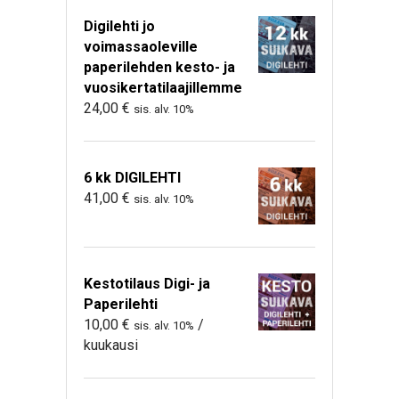
Digilehti jo
voimassaoleville
paperilehden kesto- ja
vuosikertatilaajillemme
24,00
€
sis. alv. 10%
6 kk DIGILEHTI
41,00
€
sis. alv. 10%
Kestotilaus Digi- ja
Paperilehti
10,00
€
/
sis. alv. 10%
kuukausi