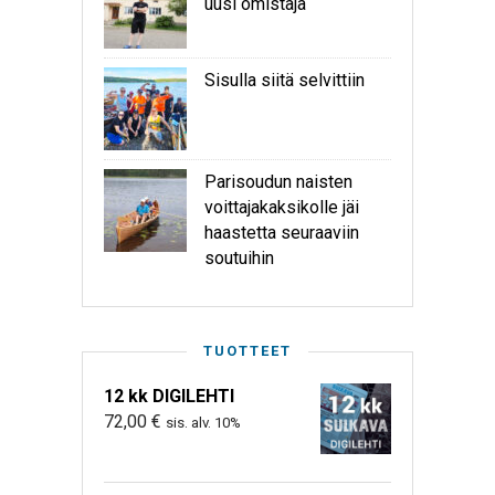
uusi omistaja
Sisulla siitä selvittiin
Parisoudun naisten
voittajakaksikolle jäi
haastetta seuraaviin
soutuihin
TUOTTEET
12 kk DIGILEHTI
72,00
€
sis. alv. 10%