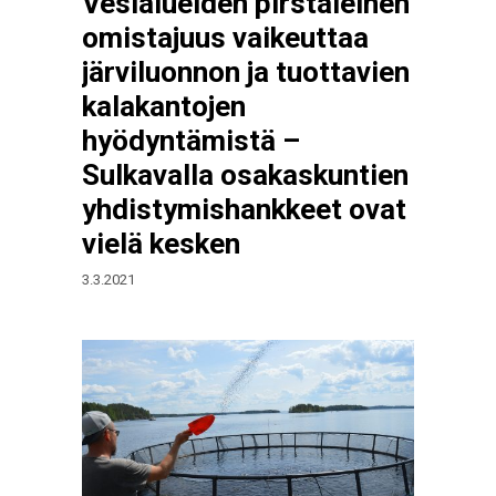
Vesialueiden pirstaleinen
omistajuus vaikeuttaa
järviluonnon ja tuottavien
kalakantojen
hyödyntämistä –
Sulkavalla osakaskuntien
yhdistymishankkeet ovat
vielä kesken
3.3.2021