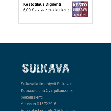
Kestotilaus Digilehti
6,00
€
/ kuukausi
sis. alv. 10%
Sulkavalla ilmestyvä Sulkavan
Kotiseutulehti Oy:n julkaisema
paikallislehti.
Y-tunnus 0167229-8
Verkkolaskuosoite/OVT-tunnus: