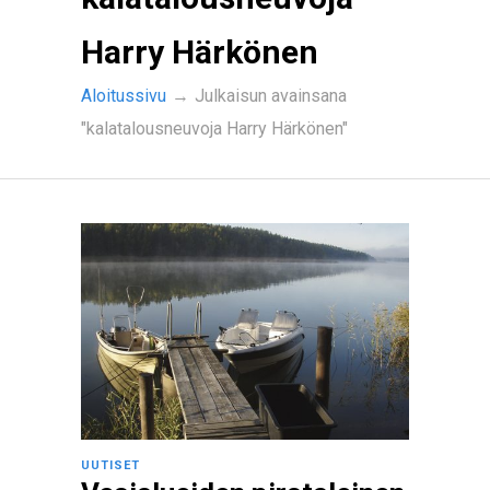
Harry Härkönen
Aloitussivu
→
Julkaisun avainsana
"kalatalousneuvoja Harry Härkönen"
UUTISET