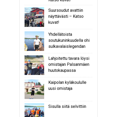
Suursoudut avattiin
näyttävästi – Katso
kuvat!
Yhdellätoista
soutukuninkuudella ohi
sulkavalaislegendan
Lahjoitettu tavara löysi
omistajan Palsanmäen
huutokaupassa
Kaipolan kyläkoululle
uusi omistaja
Sisulla siitä selvittiin