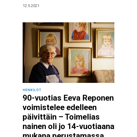
12.5.2021
HENKILÖT
90-vuotias Eeva Reponen
voimistelee edelleen
päivittäin – Toimelias
nainen oli jo 14-vuotiaana
mukana perustamassa