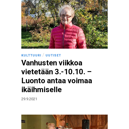
/
KULTTUURI
UUTISET
Vanhusten viikkoa
vietetään 3.-10.10. –
Luonto antaa voimaa
ikäihmiselle
29.9.2021