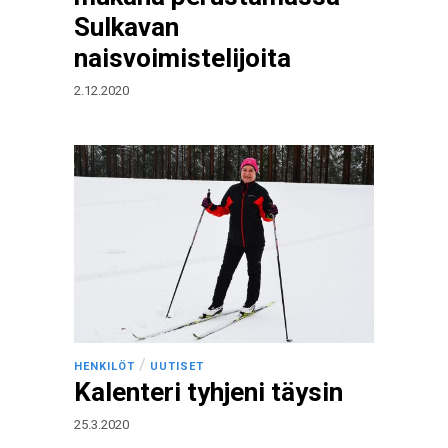
Sulkavan
naisvoimistelijoita
2.12.2020
/
HENKILÖT
UUTISET
Kalenteri tyhjeni täysin
25.3.2020