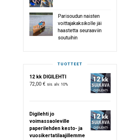
Parisoudun naisten
voittajakaksikolle jäi
haastetta seuraaviin
soutuihin
TUOTTEET
12 kk DIGILEHTI
72,00
€
sis. alv. 10%
Digilehti jo
voimassaoleville
paperilehden kesto- ja
vuosikertatilaajillemme