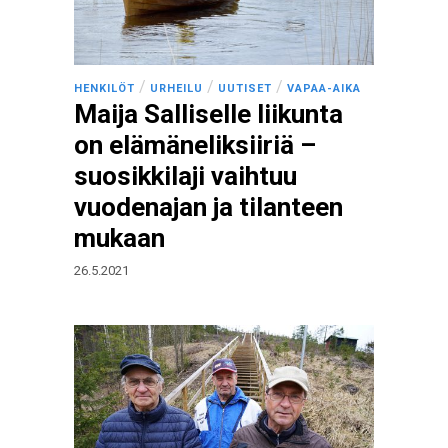
/
/
/
HENKILÖT
URHEILU
UUTISET
VAPAA-AIKA
Maija Salliselle liikunta
on elämäneliksiiriä –
suosikkilaji vaihtuu
vuodenajan ja tilanteen
mukaan
26.5.2021