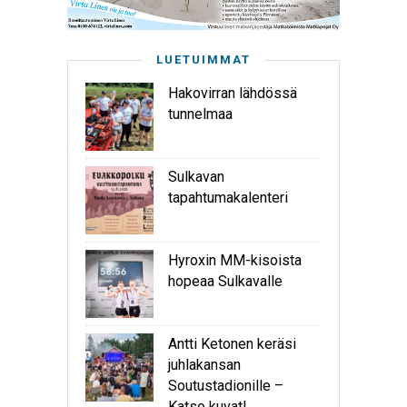
LUETUIMMAT
Hakovirran lähdössä
tunnelmaa
Sulkavan
tapahtumakalenteri
Hyroxin MM-kisoista
hopeaa Sulkavalle
Antti Ketonen keräsi
juhlakansan
Soutustadionille –
Katso kuvat!