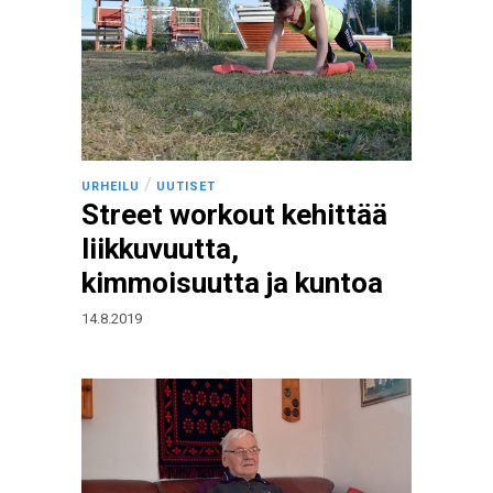
/
URHEILU
UUTISET
Street workout kehittää
liikkuvuutta,
kimmoisuutta ja kuntoa
14.8.2019