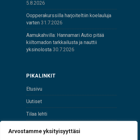
5.8.2026
Oopperakurssilla harjoiteltiin koelauluja
varten
31.7.2026
Aamukahvilla: Hannamari Autio pitää
kiiltomadon tarkkailusta ja nauttii
yksinolosta
30.7.2026
PIKALINKIT
Etusivu
Uutiset
Tilaa lehti
Yhteystiedot
Arvostamme yksityisyyttäsi
Digilehti