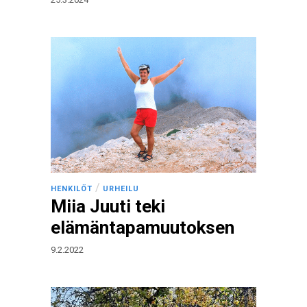
/
HENKILÖT
URHEILU
Miia Juuti teki
elämäntapamuutoksen
9.2.2022