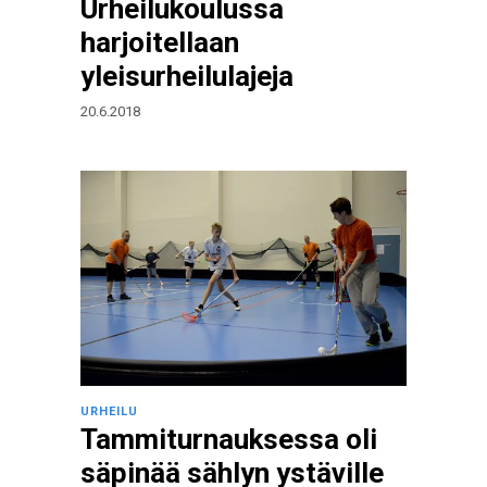
Urheilukoulussa
harjoitellaan
yleisurheilulajeja
20.6.2018
URHEILU
Tammiturnauksessa oli
säpinää sählyn ystäville