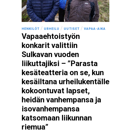
/
/
/
HENKILÖT
URHEILU
UUTISET
VAPAA-AIKA
Vapaaehtoistyön
konkarit valittiin
Sulkavan vuoden
liikuttajiksi – ”Parasta
kesäteatteria on se, kun
kesäiltana urheilukentälle
kokoontuvat lapset,
heidän vanhempansa ja
isovanhempansa
katsomaan liikunnan
riemua”