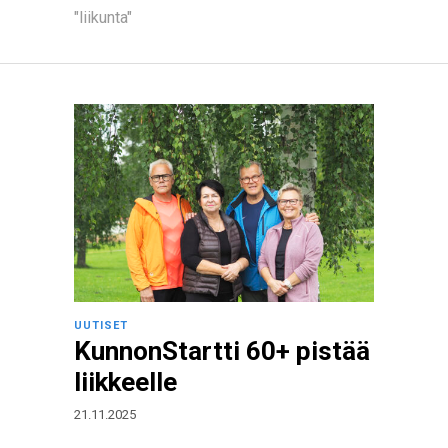
"liikunta"
UUTISET
KunnonStartti 60+ pistää
liikkeelle
21.11.2025