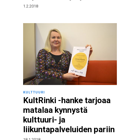
1.2.2018
KULTTUURI
KultRinki -hanke tarjoaa
matalaa kynnystä
kulttuuri- ja
liikuntapalveluiden pariin
18.1.2018