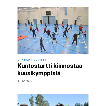
/
URHEILU
UUTISET
Kuntostartti kiinnostaa
kuusikymppisiä
11.12.2019