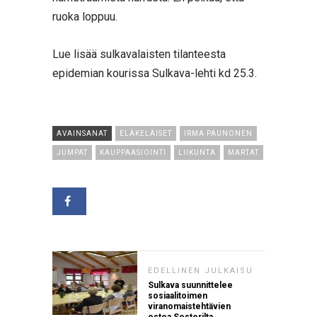
ruoka loppuu.
Lue lisää sulkavalaisten tilanteesta
epidemian kourissa Sulkava-lehti kd 25.3.
AVAINSANAT
ELÄKELÄISET
IRMA PAUNONEN
JUMPAT
KAUPPAASIOINTI
LIIKUNTA
MARTAT
EDELLINEN JULKAISU
Sulkava suunnittelee
sosiaalitoimen
viranomaistehtävien
ostoa Sosterilta