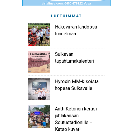
LUETUIMMAT
Hakovirran lähdössä
tunnelmaa
Sulkavan
tapahtumakalenteri
Hyroxin MM-kisoista
hopeaa Sulkavalle
Antti Ketonen keräsi
juhlakansan
Soutustadionille –
Katso kuvat!