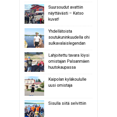
Suursoudut avattiin
näyttävästi – Katso
kuvat!
Yhdellätoista
soutukuninkuudella ohi
sulkavalaislegendan
Lahjoitettu tavara löysi
omistajan Palsanmäen
huutokaupassa
Kaipolan kyläkoululle
uusi omistaja
Sisulla siitä selvittiin