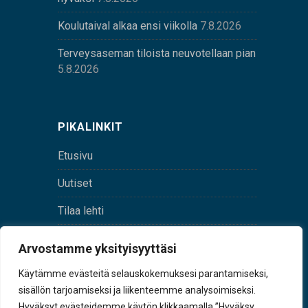
Koulutaival alkaa ensi viikolla
7.8.2026
Terveysaseman tiloista neuvotellaan pian
5.8.2026
PIKALINKIT
Etusivu
Uutiset
Tilaa lehti
Yhteystiedot
Arvostamme yksityisyyttäsi
Digilehti
Käytämme evästeitä selauskokemuksesi parantamiseksi,
sisällön tarjoamiseksi ja liikenteemme analysoimiseksi.
Hyväksyt evästeidemme käytön klikkaamalla ”Hyväksy