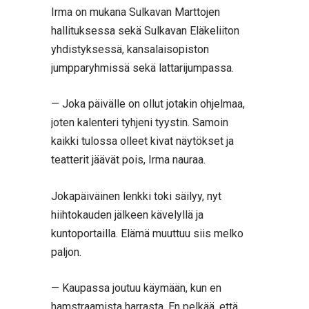
Irma on mukana Sulkavan Marttojen
hallituksessa sekä Sulkavan Eläkeliiton
yhdistyksessä, kansalaisopiston
jumpparyhmissä sekä lattarijumpassa.
— Joka päivälle on ollut jotakin ohjelmaa,
joten kalenteri tyhjeni tyystin. Samoin
kaikki tulossa olleet kivat näytökset ja
teatterit jäävät pois, Irma nauraa.
Jokapäiväinen lenkki toki säilyy, nyt
hiihtokauden jälkeen kävelyllä ja
kuntoportailla. Elämä muuttuu siis melko
paljon.
— Kaupassa joutuu käymään, kun en
hamstraamista harrasta. En pelkää, että