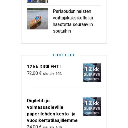
Parisoudun naisten
voittajakaksikolle jäi
haastetta seuraaviin
soutuihin
TUOTTEET
12 kk DIGILEHTI
72,00
€
sis. alv. 10%
Digilehti jo
voimassaoleville
paperilehden kesto- ja
vuosikertatilaajillemme
24,00
€
sis. alv. 10%