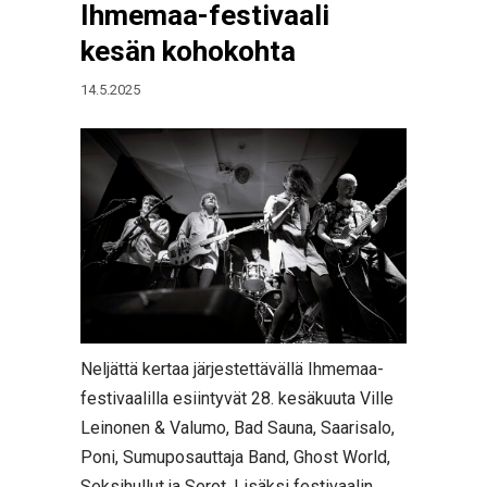
Ihmemaa-festivaali
kesän kohokohta
14.5.2025
Neljättä kertaa järjestettävällä Ihmemaa-
festivaalilla esiintyvät 28. kesäkuuta Ville
Leinonen & Valumo, Bad Sauna, Saarisalo,
Poni, Sumuposauttaja Band, Ghost World,
Seksihullut ja Serot. Lisäksi festivaalin