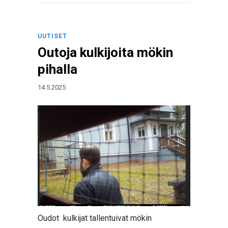
UUTISET
Outoja kulkijoita mökin
pihalla
14.5.2025
Oudot kulkijat tallentuivat mökin