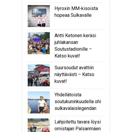
Hyroxin MM-kisoista
hopeaa Sulkavalle
Antti Ketonen keräsi
juhlakansan
Soutustadionille –
Katso kuvat!
Suursoudut avattiin
näyttävästi – Katso
kuvat!
Yhdellätoista
soutukuninkuudella ohi
sulkavalaislegendan
Lahjoitettu tavara löysi
omistajan Palsanmäen