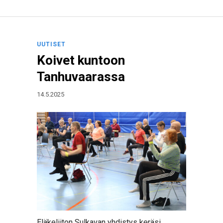
UUTISET
Koivet kuntoon
Tanhuvaarassa
14.5.2025
Eläkeliiton Sulkavan yhdistys keräsi