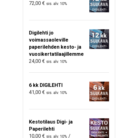
72,00
€
sis. alv. 10%
Digilehti jo
voimassaoleville
paperilehden kesto- ja
vuosikertatilaajillemme
24,00
€
sis. alv. 10%
6 kk DIGILEHTI
41,00
€
sis. alv. 10%
Kestotilaus Digi- ja
Paperilehti
10,00
€
/
sis. alv. 10%