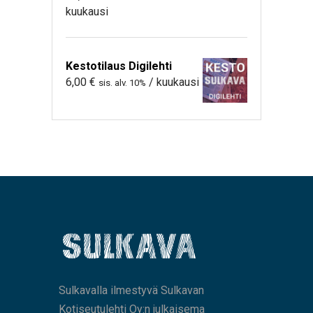
kuukausi
Kestotilaus Digilehti
6,00
€
/ kuukausi
sis. alv. 10%
Sulkavalla ilmestyvä Sulkavan
Kotiseutulehti Oy:n julkaisema