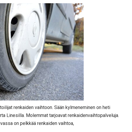
utoilijat renkaiden vaihtoon. Sään kylmeneminen on heti
ta Linesilla. Molemmat tarjoavat renkaidenvaihtopalveluja.
luvassa on pelkkää renkaiden vaihtoa,