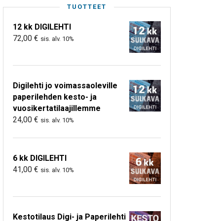
TUOTTEET
12 kk DIGILEHTI
72,00
€
sis. alv. 10%
Digilehti jo voimassaoleville
paperilehden kesto- ja
vuosikertatilaajillemme
24,00
€
sis. alv. 10%
6 kk DIGILEHTI
41,00
€
sis. alv. 10%
Kestotilaus Digi- ja Paperilehti