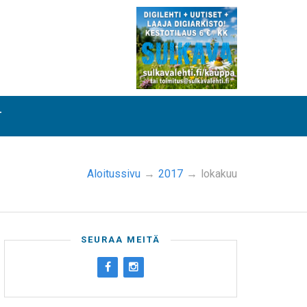
T
Aloitussivu
→
2017
→
lokakuu
SEURAA MEITÄ