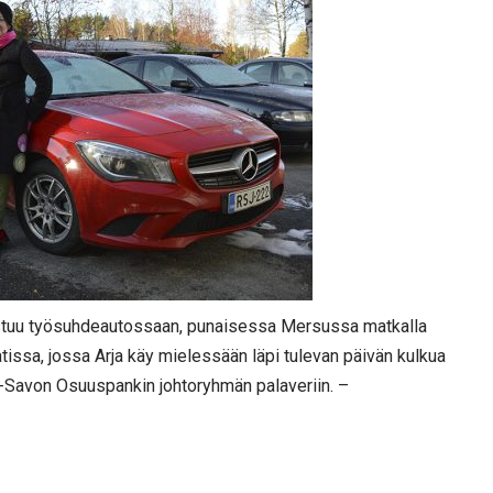
istuu työsuhdeautossaan, punaisessa Mersussa matkalla
atissa, jossa Arja käy mielessään läpi tulevan päivän kulkua
r-Savon Osuuspankin johtoryhmän palaveriin. –