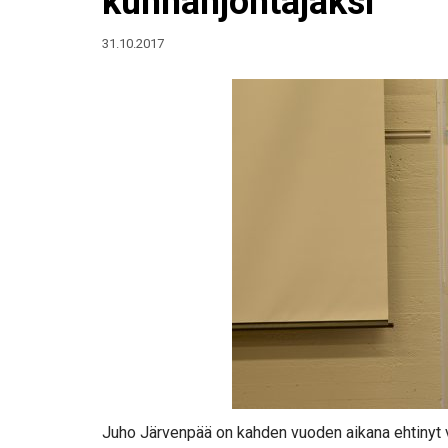
kunnanjohtajaksi
31.10.2017
Juho Järvenpää on kahden vuoden aikana ehtinyt va