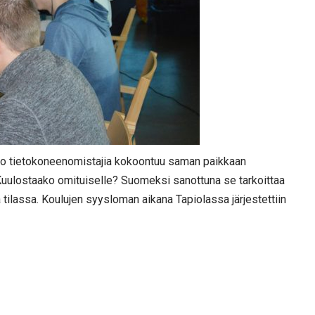
oukko tietokoneenomistajia kokoontuu saman paikkaan
uulostaako omituiselle? Suomeksi sanottuna se tarkoittaa
ilassa. Koulujen syysloman aikana Tapiolassa järjestettiin