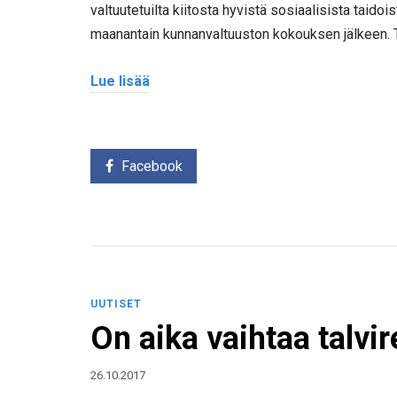
valtuutetuilta kiitosta hyvistä sosiaalisista taid
maanantain kunnanvaltuuston kokouksen jälkeen. Tak
Lue lisää
Facebook
UUTISET
On aika vaihtaa talvir
26.10.2017