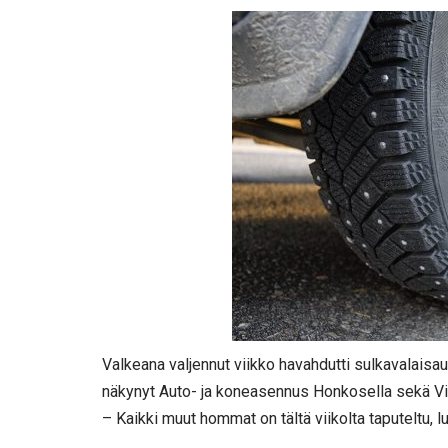
Valkeana valjennut viikko havahdutti sulkavalaisa
näkynyt Auto- ja koneasennus Honkosella sekä Vir
– Kaikki muut hommat on tältä viikolta taputeltu, 