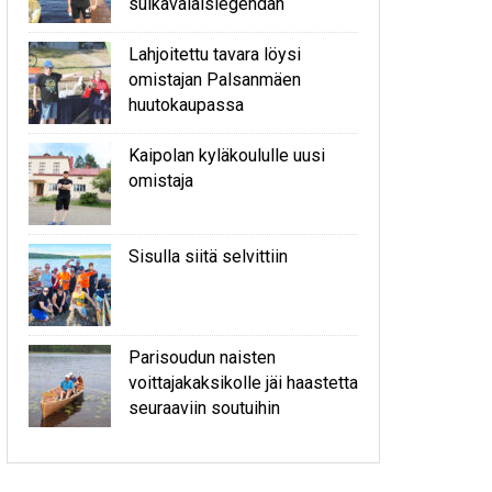
sulkavalaislegendan
Lahjoitettu tavara löysi
omistajan Palsanmäen
huutokaupassa
Kaipolan kyläkoululle uusi
omistaja
Sisulla siitä selvittiin
Parisoudun naisten
voittajakaksikolle jäi haastetta
seuraaviin soutuihin