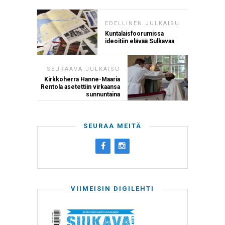
EDELLINEN JULKAISU
Kuntalaisfoorumissa
ideoitiin elävää Sulkavaa
SEURAAVA JULKAISU
Kirkkoherra Hanne-Maaria
Rentola asetettiin virkaansa
sunnuntaina
SEURAA MEITÄ
VIIMEISIN DIGILEHTI