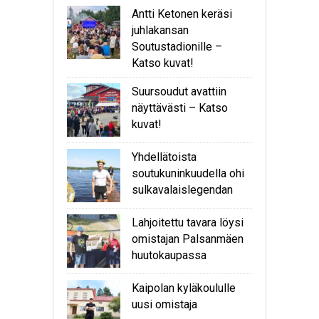
Antti Ketonen keräsi
juhlakansan
Soutustadionille –
Katso kuvat!
Suursoudut avattiin
näyttävästi – Katso
kuvat!
Yhdellätoista
soutukuninkuudella ohi
sulkavalaislegendan
Lahjoitettu tavara löysi
omistajan Palsanmäen
huutokaupassa
Kaipolan kyläkoululle
uusi omistaja