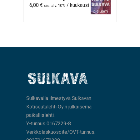
6,00
€
/ kuukausi
sis. alv. 10%
Sulkavalla ilmestyvä Sulkavan
Kotiseutulehti Oy:n julkaisema
paikallislehti.
Y-tunnus 0167229-8
Verkkolaskuosoite/OVT-tunnus: