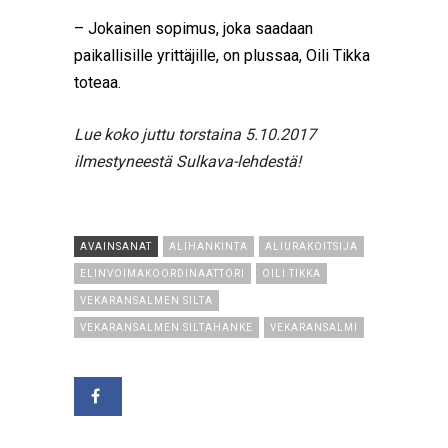
– Jokainen sopimus, joka saadaan
paikallisille yrittäjille, on plussaa, Oili Tikka
toteaa.
Lue koko juttu torstaina 5.10.2017
ilmestyneestä Sulkava-lehdestä!
AVAINSANAT
ALIHANKINTA
ALIURAKOITSIJA
ELINVOIMAKOORDINAATTORI
OILI TIKKA
VEKARANSALMEN SILTA
VEKARANSALMEN SILTAHANKE
VEKARANSALMI