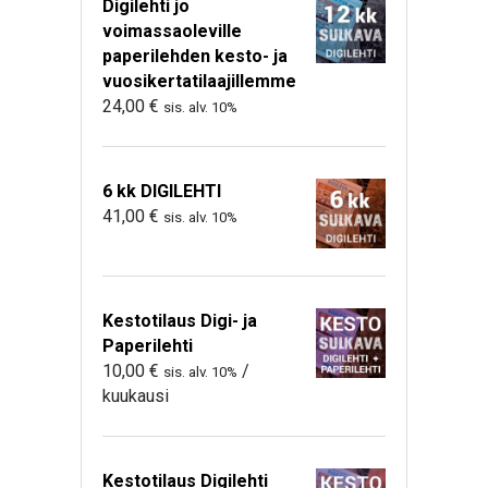
Digilehti jo
voimassaoleville
paperilehden kesto- ja
vuosikertatilaajillemme
24,00
€
sis. alv. 10%
6 kk DIGILEHTI
41,00
€
sis. alv. 10%
Kestotilaus Digi- ja
Paperilehti
10,00
€
/
sis. alv. 10%
kuukausi
Kestotilaus Digilehti