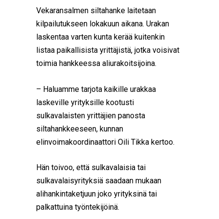
Vekaransalmen siltahanke laitetaan
kilpailutukseen lokakuun aikana. Urakan
laskentaa varten kunta kerää kuitenkin
listaa paikallisista yrittäjistä, jotka voisivat
toimia hankkeessa aliurakoitsijoina.
– Haluamme tarjota kaikille urakkaa
laskeville yrityksille kootusti
sulkavalaisten yrittäjien panosta
siltahankkeeseen, kunnan
elinvoimakoordinaattori Oili Tikka kertoo.
Hän toivoo, että sulkavalaisia tai
sulkavalaisyrityksiä saadaan mukaan
alihankintaketjuun joko yrityksinä tai
palkattuina työntekijöinä.