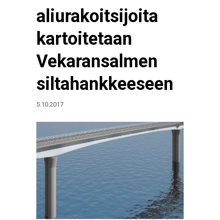
aliurakoitsijoita
kartoitetaan
Vekaransalmen
siltahankkeeseen
5.10.2017