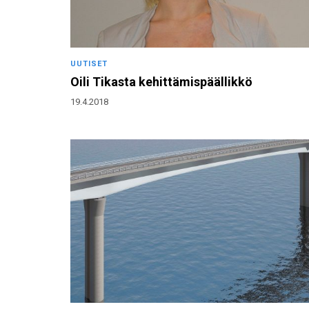
UUTISET
Oili Tikasta kehittämispäällikkö
19.4.2018