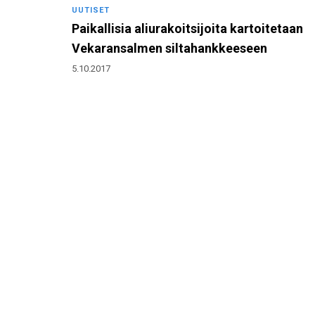
UUTISET
Paikallisia aliurakoitsijoita kartoitetaan
Vekaransalmen siltahankkeeseen
5.10.2017