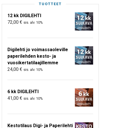
TUOTTEET
12 kk DIGILEHTI
72,00
€
sis. alv. 10%
Digilehti jo voimassaoleville
paperilehden kesto- ja
vuosikertatilaajillemme
24,00
€
sis. alv. 10%
6 kk DIGILEHTI
41,00
€
sis. alv. 10%
Kestotilaus Digi- ja Paperilehti