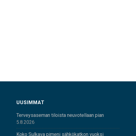
UUSIMMAT
Terveysaseman tiloista neuvotellaan pian
5.8.2026
Koko Sulkava pimeni sähkökatkon vuoksi