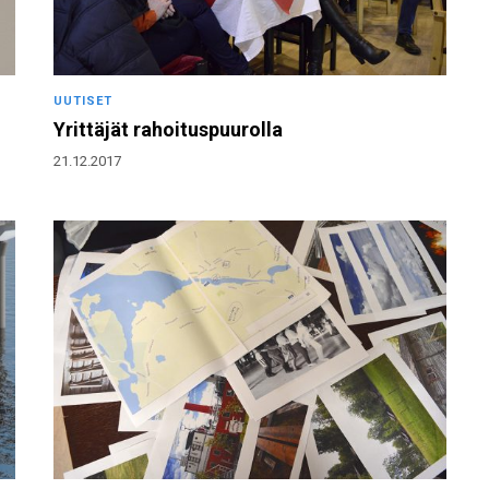
UUTISET
Yrittäjät rahoituspuurolla
21.12.2017