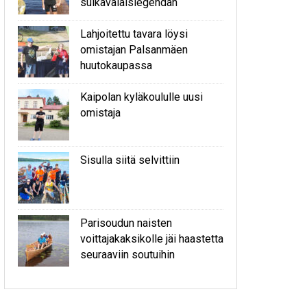
sulkavalaislegendan
Lahjoitettu tavara löysi
omistajan Palsanmäen
huutokaupassa
Kaipolan kyläkoululle uusi
omistaja
Sisulla siitä selvittiin
Parisoudun naisten
voittajakaksikolle jäi haastetta
seuraaviin soutuihin