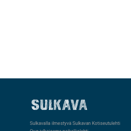
Sulkavalla ilmestyvä Sulkavan Kotiseutulehti