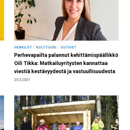
/
/
HENKILÖT
KULTTUURI
UUTISET
Perhevapailta palannut kehittämispäällikkö
Oili Tikka: Matkailuyritysten kannattaa
viestiä kestävyydestä ja vastuullisuudesta
25.3.2021