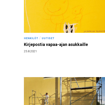
/
HENKILÖT
UUTISET
Kirjepostia vapaa-ajan asukkaille
25.8.2021