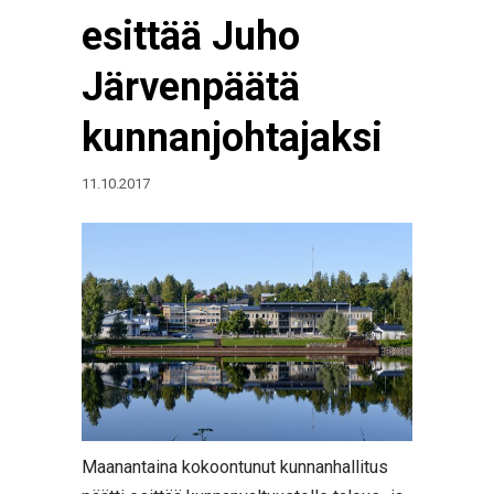
esittää Juho
Järvenpäätä
kunnanjohtajaksi
11.10.2017
Maanantaina kokoontunut kunnanhallitus