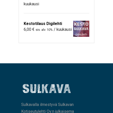
kuukausi
Kestotilaus Digilehti
6,00
€
/ kuukausi
sis. alv. 10%
Sulkavalla ilmestyvä Sulkavan
Kotiseutulehti Oy:n julkaisema