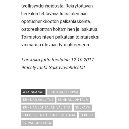
työllisyydenhoidosta. Rekrytoitavan
henkilön tehtävänä tulisi olemaan
opetushenkilöstön palkanlaskenta,
ostoreskontran hoitaminen ja laskutus.
Toimistosihteeri palkataan toistaiseksi
voimassa olevaan työsuhteeseen.
Lue koko juttu torstaina 12.10.2017
ilmestyvästä Sulkava-lehdestä!
AVAINSANAT
JUHO JÄRVENPÄÄ
KUNNANHALLITUS
KUNNANJOHTAJA
KUNNANJOHTAJAN VALINTA
SULKAVA
TALOUS- JA HALLINTOJOHTAJA
TEKO RY
TYÖVALMENTAJA