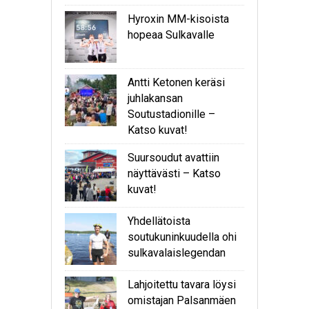
Hyroxin MM-kisoista
hopeaa Sulkavalle
Antti Ketonen keräsi
juhlakansan
Soutustadionille –
Katso kuvat!
Suursoudut avattiin
näyttävästi – Katso
kuvat!
Yhdellätoista
soutukuninkuudella ohi
sulkavalaislegendan
Lahjoitettu tavara löysi
omistajan Palsanmäen