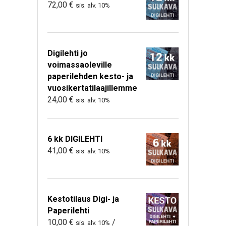
72,00
€
sis. alv. 10%
Digilehti jo
voimassaoleville
paperilehden kesto- ja
vuosikertatilaajillemme
24,00
€
sis. alv. 10%
6 kk DIGILEHTI
41,00
€
sis. alv. 10%
Kestotilaus Digi- ja
Paperilehti
10,00
€
/
sis. alv. 10%