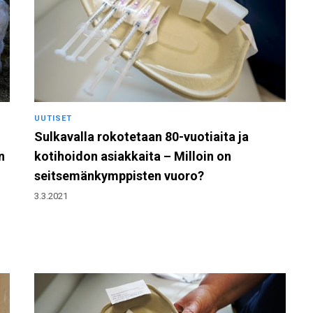
UUTISET
Sulkavalla rokotetaan 80-vuotiaita ja
n
kotihoidon asiakkaita – Milloin on
seitsemänkymppisten vuoro?
3.3.2021