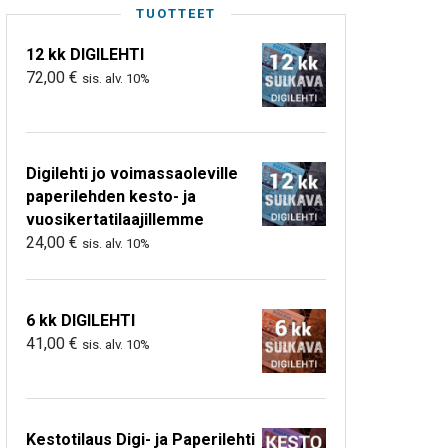
TUOTTEET
12 kk DIGILEHTI
72,00
€
sis. alv. 10%
Digilehti jo voimassaoleville
paperilehden kesto- ja
vuosikertatilaajillemme
24,00
€
sis. alv. 10%
6 kk DIGILEHTI
41,00
€
sis. alv. 10%
Kestotilaus Digi- ja Paperilehti