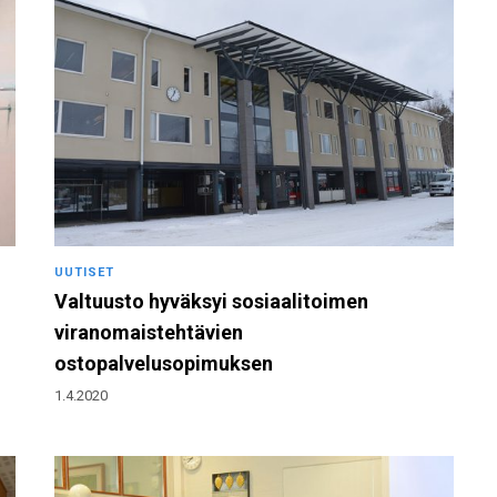
UUTISET
Valtuusto hyväksyi sosiaalitoimen
viranomaistehtävien
ostopalvelusopimuksen
1.4.2020