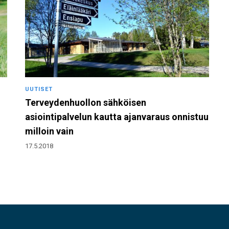
UUTISET
Terveydenhuollon sähköisen
asiointipalvelun kautta ajanvaraus onnistuu
milloin vain
17.5.2018