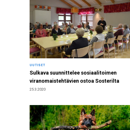
UUTISET
Sulkava suunnittelee sosiaalitoimen
viranomaistehtävien ostoa Sosterilta
25.3.2020