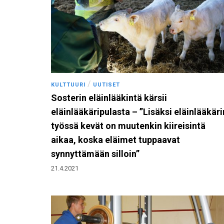
/
KULTTUURI
UUTISET
Sosterin eläinlääkintä kärsii
eläinlääkäripulasta – ”Lisäksi eläinlääkäri
työssä kevät on muutenkin kiireisintä
aikaa, koska eläimet tuppaavat
synnyttämään silloin”
21.4.2021