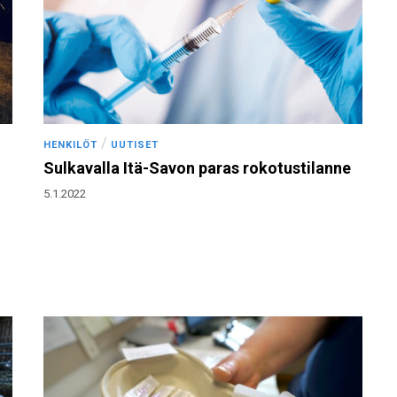
/
HENKILÖT
UUTISET
Sulkavalla Itä-Savon paras rokotustilanne
5.1.2022