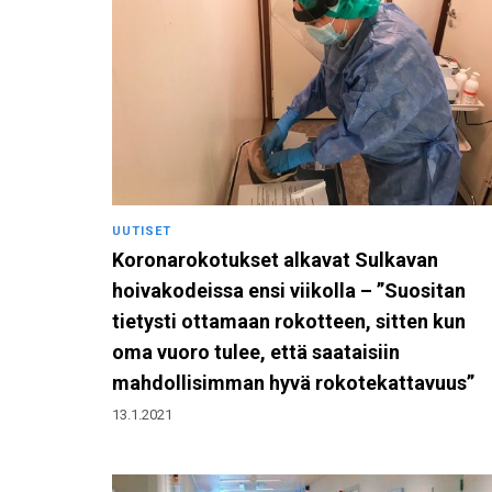
UUTISET
Koronarokotukset alkavat Sulkavan
hoivakodeissa ensi viikolla – ”Suositan
tietysti ottamaan rokotteen, sitten kun
oma vuoro tulee, että saataisiin
mahdollisimman hyvä rokotekattavuus”
13.1.2021