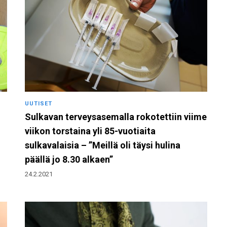
UUTISET
Sulkavan terveysasemalla rokotettiin viime
viikon torstaina yli 85-vuotiaita
sulkavalaisia – ”Meillä oli täysi hulina
päällä jo 8.30 alkaen”
24.2.2021