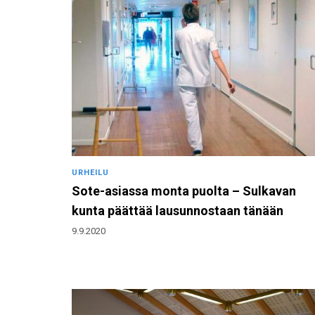
URHEILU
Sote-asiassa monta puolta – Sulkavan
kunta päättää lausunnostaan tänään
9.9.2020