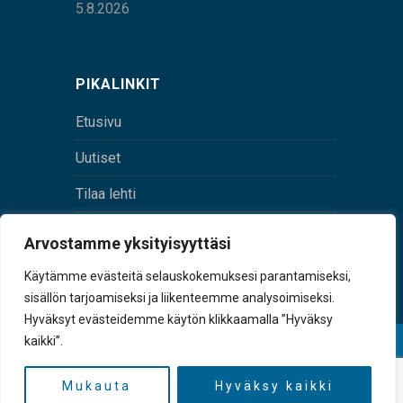
5.8.2026
PIKALINKIT
Etusivu
Uutiset
Tilaa lehti
Yhteystiedot
Arvostamme yksityisyyttäsi
Digilehti
Käytämme evästeitä selauskokemuksesi parantamiseksi,
sisällön tarjoamiseksi ja liikenteemme analysoimiseksi.
Hyväksyt evästeidemme käytön klikkaamalla ”Hyväksy
kaikki”.
© Sulkava-lehti • Sulkavan Kotiseutulehti Oy • Y-
tunnus 0167229-8
Mukauta
Hyväksy kaikki