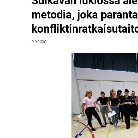
Sulkavan lukiossa ale
metodia, joka paranta
konfliktinratkaisutait
9.9.2020