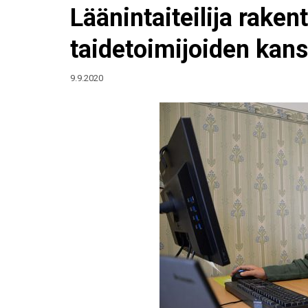
Läänintaiteilija rakent
taidetoimijoiden kan
9.9.2020