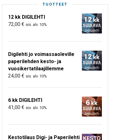
TUOTTEET
12 kk DIGILEHTI
72,00
€
sis. alv. 10%
Digilehti jo voimassaoleville
paperilehden kesto- ja
vuosikertatilaajillemme
24,00
€
sis. alv. 10%
6 kk DIGILEHTI
41,00
€
sis. alv. 10%
Kestotilaus Digi- ja Paperilehti