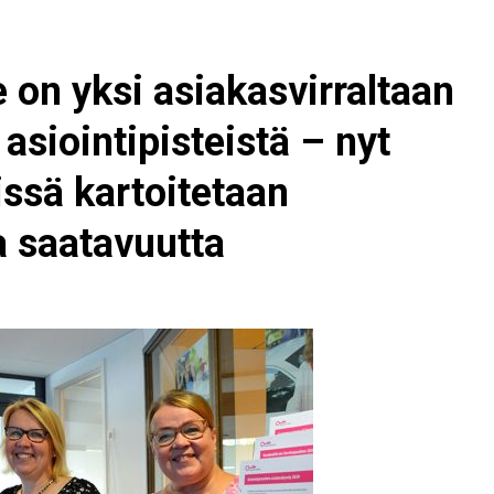
e on yksi asiakasvirraltaan
siointipisteistä – nyt
ssä kartoitetaan
a saatavuutta