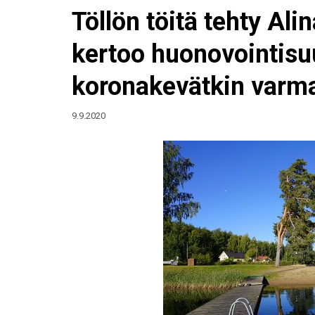
Töllön töitä tehty Ali
kertoo huonovointisu
koronakevätkin varma
9.9.2020