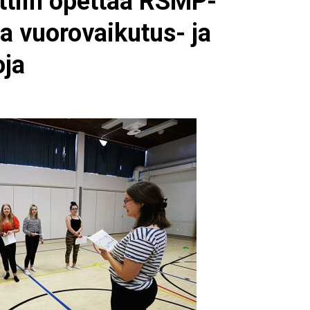
ttiin opettaa RSMP-
a vuorovaikutus- ja
oja