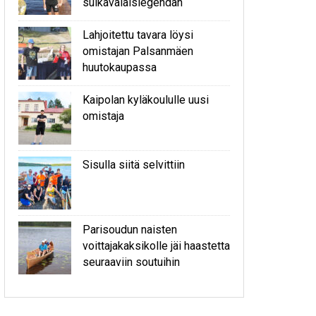
sulkavalaislegendan
Lahjoitettu tavara löysi
omistajan Palsanmäen
huutokaupassa
Kaipolan kyläkoululle uusi
omistaja
Sisulla siitä selvittiin
Parisoudun naisten
voittajakaksikolle jäi haastetta
seuraaviin soutuihin