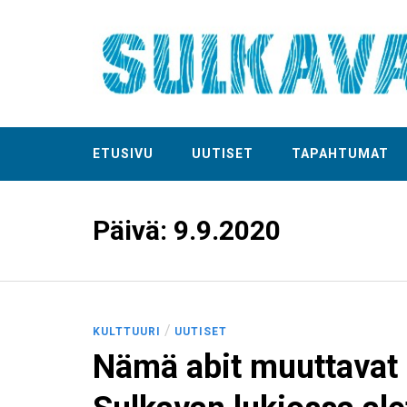
ETUSIVU
UUTISET
TAPAHTUMAT
Päivä:
9.9.2020
/
KULTTUURI
UUTISET
Nämä abit muuttavat