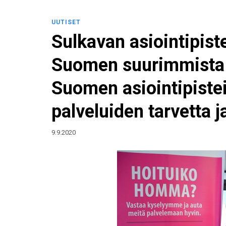
UUTISET
Sulkavan asiointipist
Suomen suurimmista a
Suomen asiointipistei
palveluiden tarvetta j
9.9.2020