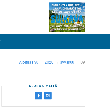
T
Aloitussivu
→
2020
→
syyskuu
→
09
SEURAA MEITÄ