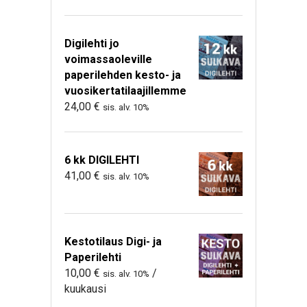
Digilehti jo
voimassaoleville
paperilehden kesto- ja
vuosikertatilaajillemme
24,00
€
sis. alv. 10%
6 kk DIGILEHTI
41,00
€
sis. alv. 10%
Kestotilaus Digi- ja
Paperilehti
10,00
€
/
sis. alv. 10%
kuukausi