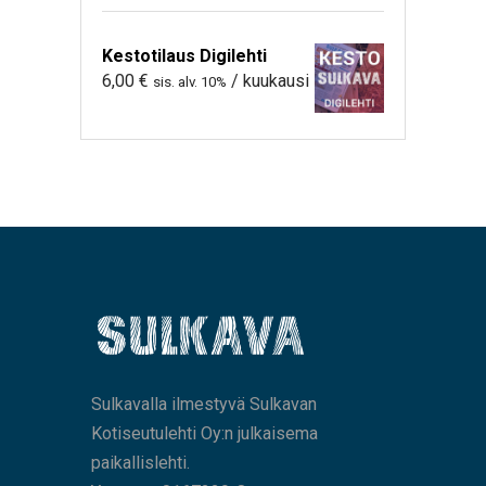
Kestotilaus Digilehti
6,00
€
/ kuukausi
sis. alv. 10%
Sulkavalla ilmestyvä Sulkavan
Kotiseutulehti Oy:n julkaisema
paikallislehti.