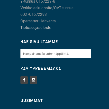
Y-tunnus 0167229-8
Verkkolaskuosoite/OVT-tunnus:
003701672298
Operaattori: Maventa
Tietosuojaseloste
HAE SIVUILTAMME
KÄY TYKKÄÄMÄSSÄ
UUSIMMAT