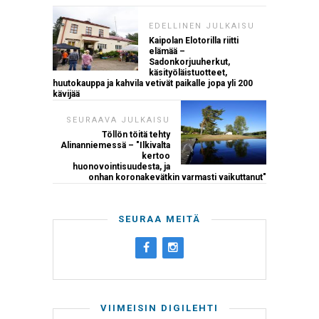
EDELLINEN JULKAISU
Kaipolan Elotorilla riitti
elämää –
Sadonkorjuuherkut,
käsityöläistuotteet,
huutokauppa ja kahvila vetivät paikalle jopa yli 200
kävijää
SEURAAVA JULKAISU
Töllön töitä tehty
Alinanniemessä – "Ilkivalta
kertoo
huonovointisuudesta, ja
onhan koronakevätkin varmasti vaikuttanut"
SEURAA MEITÄ
VIIMEISIN DIGILEHTI