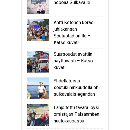
hopeaa Sulkavalle
Antti Ketonen keräsi
juhlakansan
Soutustadionille –
Katso kuvat!
Suursoudut avattiin
näyttävästi – Katso
kuvat!
Yhdellätoista
soutukuninkuudella ohi
sulkavalaislegendan
Lahjoitettu tavara löysi
omistajan Palsanmäen
huutokaupassa