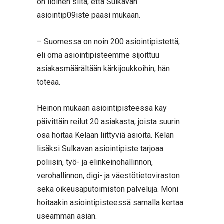
on iloinen siitä, että Sulkavan
asiointip09iste pääsi mukaan.
– Suomessa on noin 200 asiointipistettä,
eli oma asiointipisteemme sijoittuu
asiakasmäärältään kärkijoukkoihin, hän
toteaa.
Heinon mukaan asiointipisteessä käy
päivittäin reilut 20 asiakasta, joista suurin
osa hoitaa Kelaan liittyviä asioita. Kelan
lisäksi Sulkavan asiointipiste tarjoaa
poliisin, työ- ja elinkeinohallinnon,
verohallinnon, digi- ja väestötietoviraston
sekä oikeusaputoimiston palveluja. Moni
hoitaakin asiointipisteessä samalla kertaa
useamman asian.