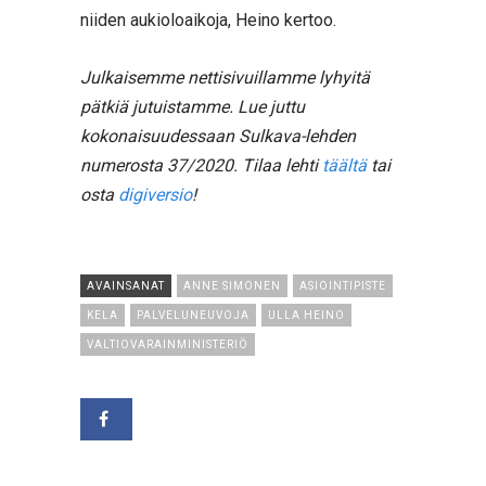
niiden aukioloaikoja, Heino kertoo.
Julkaisemme nettisivuillamme lyhyitä
pätkiä jutuistamme.
Lue juttu
kokonaisuudessaan Sulkava-lehden
numerosta 37/2020. Tilaa lehti
täältä
tai
osta
digiversio
!
AVAINSANAT
ANNE SIMONEN
ASIOINTIPISTE
KELA
PALVELUNEUVOJA
ULLA HEINO
VALTIOVARAINMINISTERIÖ