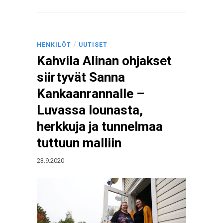
/
HENKILÖT
UUTISET
Kahvila Alinan ohjakset
siirtyvät Sanna
Kankaanrannalle –
Luvassa lounasta,
herkkuja ja tunnelmaa
tuttuun malliin
23.9.2020