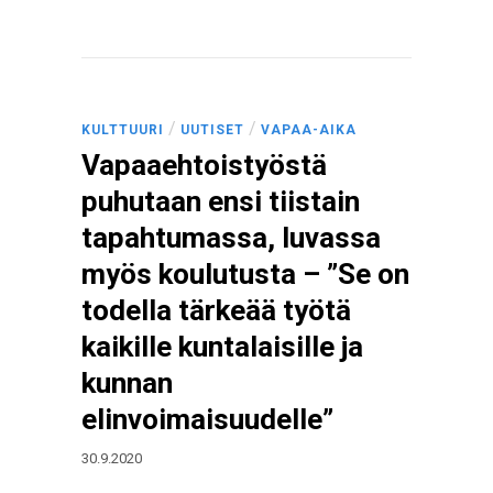
/
/
KULTTUURI
UUTISET
VAPAA-AIKA
Vapaaehtoistyöstä
puhutaan ensi tiistain
tapahtumassa, luvassa
myös koulutusta – ”Se on
todella tärkeää työtä
kaikille kuntalaisille ja
kunnan
elinvoimaisuudelle”
30.9.2020