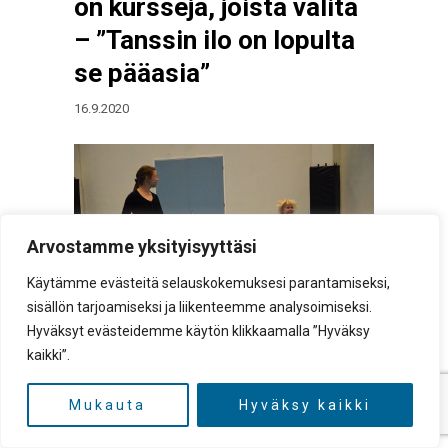
on kursseja, joista valita
– ”Tanssin ilo on lopulta
se pääasia”
16.9.2020
Arvostamme yksityisyyttäsi
Käytämme evästeitä selauskokemuksesi parantamiseksi,
sisällön tarjoamiseksi ja liikenteemme analysoimiseksi.
Hyväksyt evästeidemme käytön klikkaamalla ”Hyväksy
kaikki”.
Emilia Toropainen nostaa itsensä
liikuntahallin lattialta istualleen ikään kuin
Mukauta
Hyväksy kaikki
vetämällä näkymättömästä narusta. Sitten
tyttö tekee tanssinopettaja Sonja Elosen