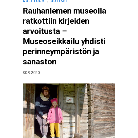
/
KULTTUURI
UUTISET
Rauhaniemen museolla
ratkottiin kirjeiden
arvoitusta –
Museoseikkailu yhdisti
perinneympäristön ja
sanaston
30.9.2020