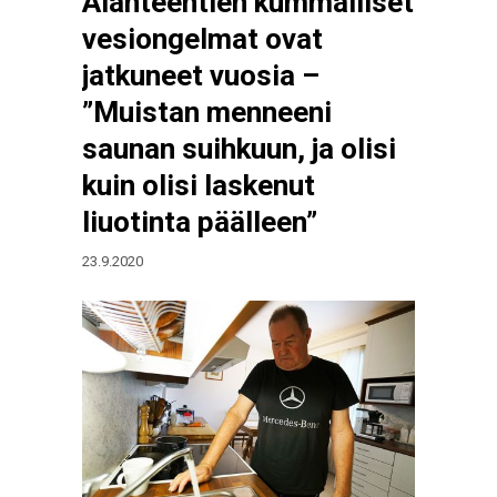
Alanteentien kummalliset
vesiongelmat ovat
jatkuneet vuosia –
”Muistan menneeni
saunan suihkuun, ja olisi
kuin olisi laskenut
liuotinta päälleen”
23.9.2020