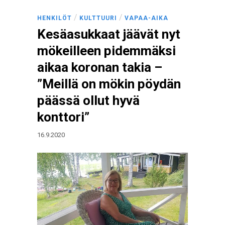
/
/
HENKILÖT
KULTTUURI
VAPAA-AIKA
Kesäasukkaat jäävät nyt
mökeilleen pidemmäksi
aikaa koronan takia –
”Meillä on mökin pöydän
päässä ollut hyvä
konttori”
16.9.2020