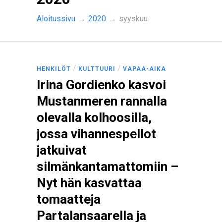
Aloitussivu
→
2020
→
syyskuu
/
/
HENKILÖT
KULTTUURI
VAPAA-AIKA
Irina Gordienko kasvoi
Mustanmeren rannalla
olevalla kolhoosilla,
jossa vihannespellot
jatkuivat
silmänkantamattomiin –
Nyt hän kasvattaa
tomaatteja
Partalansaarella ja