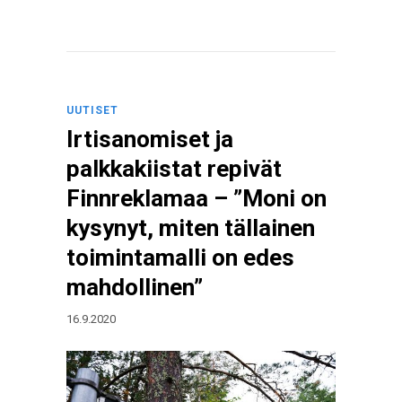
UUTISET
Irtisanomiset ja
palkkakiistat repivät
Finnreklamaa – ”Moni on
kysynyt, miten tällainen
toimintamalli on edes
mahdollinen”
16.9.2020