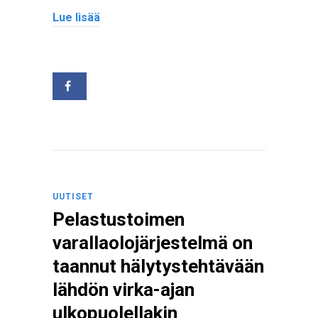
Lue lisää
UUTISET
Pelastustoimen
varallaolojärjestelmä on
taannut hälytystehtävään
lähdön virka-ajan
ulkopuolellakin