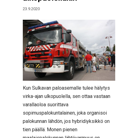
23.9.2020
Kun Sulkavan paloasemalle tulee hälytys
virka-ajan ulkopuolella, sen ottaa vastaan
varallaoloa suorittava
sopimuspalokuntalainen, joka organisoi
palokunnan lähdön, jos hybridiyksikkö on
tien päällä. Monen pienen
maalaispalokunnan lähtövarmuus on