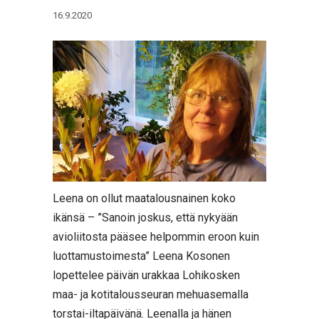
16.9.2020
Leena on ollut maatalousnainen koko
ikänsä – ”Sanoin joskus, että nykyään
avioliitosta pääsee helpommin eroon kuin
luottamustoimesta” Leena Kosonen
lopettelee päivän urakkaa Lohikosken
maa- ja kotitalousseuran mehuasemalla
torstai-iltapäivänä. Leenalla ja hänen